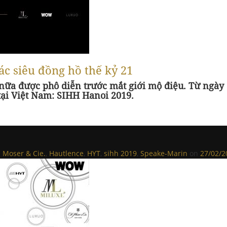
ác siêu đồng hồ thế kỷ 21
 nữa được phô diễn trước mắt giới mộ điệu. Từ ngày
 tại Việt Nam: SIHH Hanoi 2019.
. Moser & Cie.
,
Hautlence
,
HYT
,
sihh 2019
,
Speake-Marin
on
27/02/2