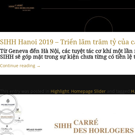
SIHH Hanoi 2019 – Triển lãm trăm tỷ của c
Từ Geneva đến Hà Nội, các tuyệt tác cơ khí một lần
SIHH sẽ góp mặt trong sự kiện chưa từng có tiền lệ
Continue reading
→
This entry was posted in
Highlight
,
Homepage Slider
and tagged
H