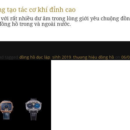
 tạo tác cơ khí đỉnh cao
với rất nhiều dư âm trong lòng giới yêu chuộng đồng
 đồng hồ trong và ngoài nước.
d tagged
đồng hồ đọc lập
,
sihh 2019
,
thương hiệu đồng hồ
on
06/0