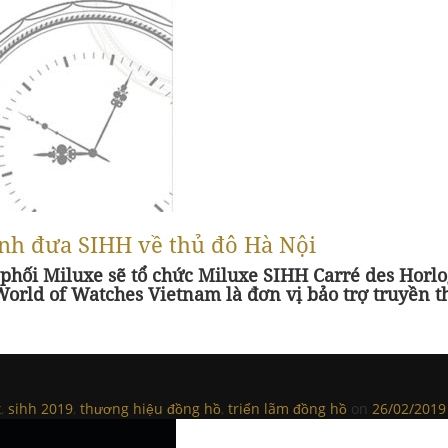
ình đưa SIHH về thủ đô Hà Nội
 phối Miluxe sẽ tổ chức Miluxe SIHH Carré des Horlo
rld of Watches Vietnam là đơn vị bảo trợ truyền t
t
,
sihh 2019
,
thương hiệu đồng hồ
,
triển lãm đồng hồ
on
26/02/2019