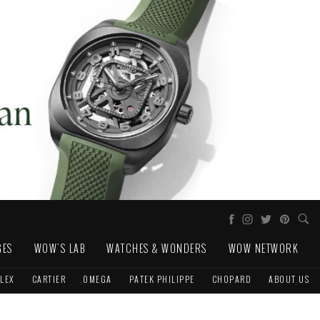
GES
WOW'S LAB
WATCHES & WONDERS
WOW NETWORK
LEX
CARTIER
OMEGA
PATEK PHILIPPE
CHOPARD
ABOUT US