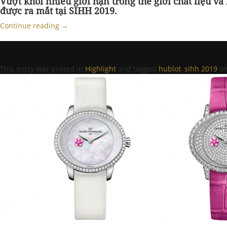
Vượt khỏi nhiều giới hạn trong thế giới chất liệu và
được ra mắt tại SIHH 2019.
Continue reading
→
This entry was posted in
Highlight
and tagged
hublot
,
sihh 2019
o