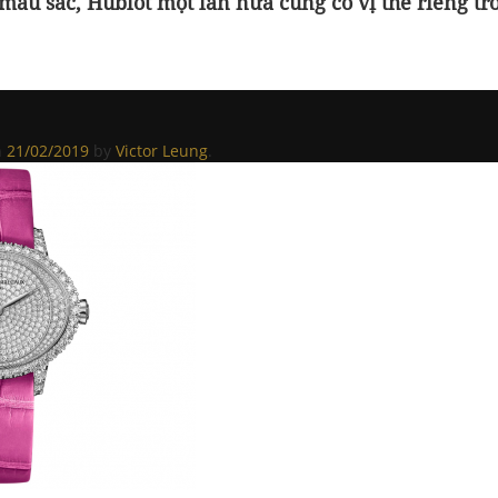
 màu sắc, Hublot một lần nữa củng cố vị thế riêng tr
n
21/02/2019
by
Victor Leung
.