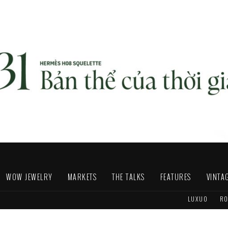
WOW JEWELRY
MARKETS
THE TALKS
FEATURES
VINTA
LUXUO
RO