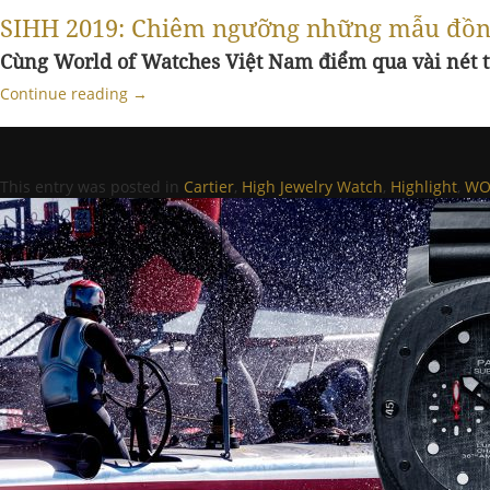
SIHH 2019: Chiêm ngưỡng những mẫu đồng
Cùng World of Watches Việt Nam điểm qua vài nét 
Continue reading
→
This entry was posted in
Cartier
,
High Jewelry Watch
,
Highlight
,
WO