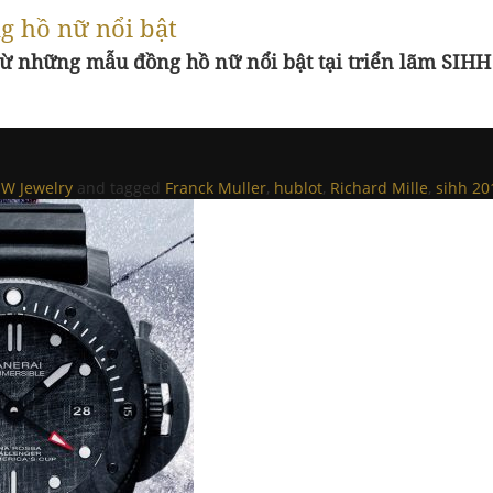
 hồ nữ nổi bật
từ những mẫu đồng hồ nữ nổi bật tại triển lãm SIH
W Jewelry
and tagged
Franck Muller
,
hublot
,
Richard Mille
,
sihh 20