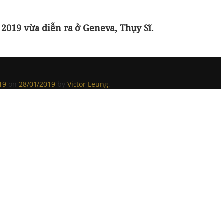
H 2019
vừa diễn ra ở Geneva, Thụy Sĩ.
19
on
28/01/2019
by
Victor Leung
.