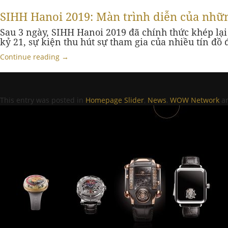
SIHH Hanoi 2019: Màn trình diễn của những
Sau 3 ngày, SIHH Hanoi 2019 đã chính thức khép lại 
kỷ 21, sự kiện thu hút sự tham gia của nhiều tín đồ
Continue reading
→
This entry was posted in
Homepage Slider
,
News
,
WOW Network
an