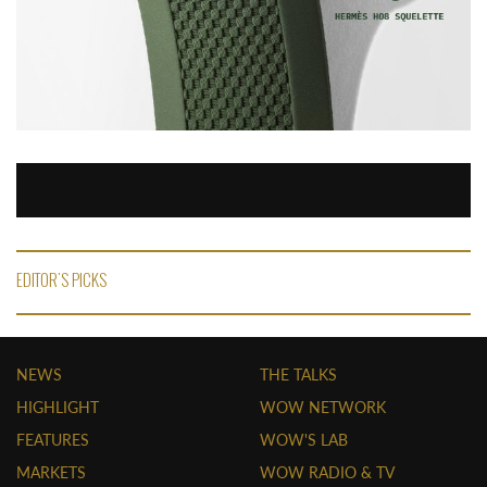
EDITOR'S PICKS
NEWS
THE TALKS
HIGHLIGHT
WOW NETWORK
FEATURES
WOW'S LAB
MARKETS
WOW RADIO & TV