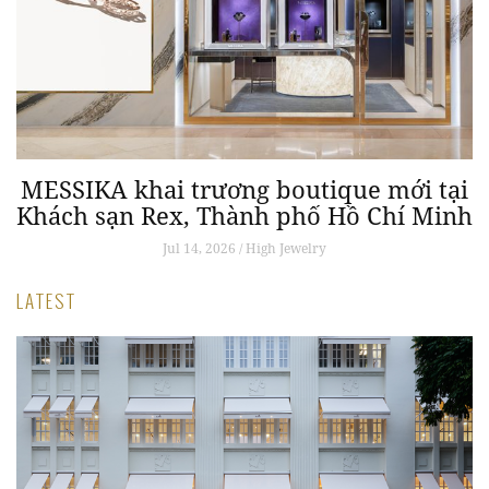
y
MESSIKA khai trương boutique mới tại
Khách sạn Rex, Thành phố Hồ Chí Minh
J
Jul 14, 2026 / High Jewelry
LATEST