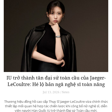
IU trở thành tân đại sứ toàn cầu của Jaeger-
LeCoultre: Hé lộ bản ngã nghệ sĩ toàn năng
Jul 13, 2026 / News
Thương hiệu đồng hồ cao cấp Thụy Sĩ Jaeger-LeCoultre vừa chính thức
thiết lập mối quan hệ hợp tác chiến lược khi công bố nữ nghệ sĩ, diễn
viên người Hàn Quốc IU trở thành Đại sứ Toàn cầu mới.