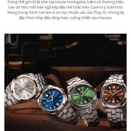
Trong thế giới khắt khe của Haute Horlogerie, hiếm có thương hiệu
nào sở hữu một bản ngã kép đầy mê hoặc như Cuervo y Sobrinos:
Mang trong mình trái tim vi cơ học chuẩn xác của Thụy Sĩ, nhưng lại
đập theo nhịp điệu lãng mạn, cuồng nhiệt của Havana.