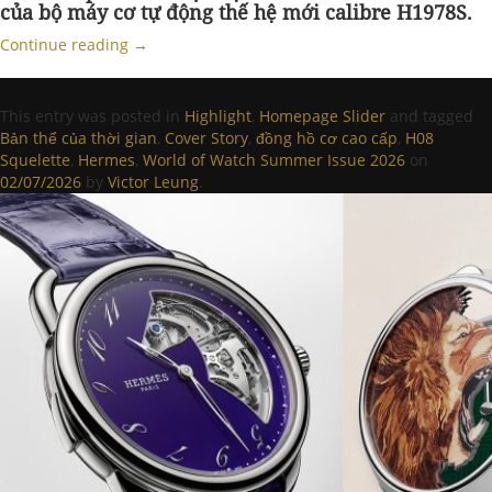
của bộ máy cơ tự động thế hệ mới calibre H1978S.
Continue reading
→
This entry was posted in
Highlight
,
Homepage Slider
and tagged
Bản thể của thời gian
,
Cover Story
,
đồng hồ cơ cao cấp
,
H08
Squelette
,
Hermes
,
World of Watch Summer Issue 2026
on
02/07/2026
by
Victor Leung
.