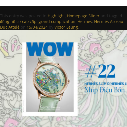
This entry was posted in
Highlight
,
Homepage Slider
and tagged
đồng hồ cơ cao cấp
,
grand complication
,
Hermes
,
Hermès Arceau
Duc Attelé
on
15/04/2024
by
Victor Leung
.