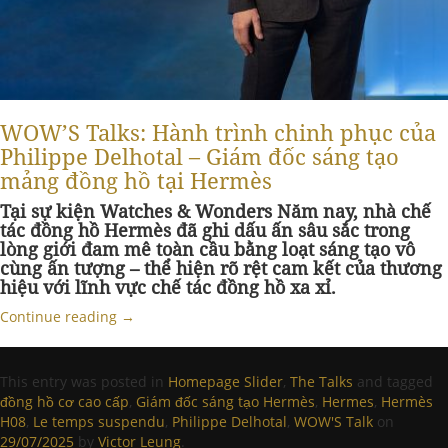
WOW’S Talks: Hành trình chinh phục của
Philippe Delhotal – Giám đốc sáng tạo
mảng đồng hồ tại Hermès
Tại sự kiện Watches & Wonders Năm nay, nhà chế
tác đồng hồ Hermès đã ghi dấu ấn sâu sắc trong
lòng giới đam mê toàn cầu bằng loạt sáng tạo vô
cùng ấn tượng – thể hiện rõ rệt cam kết của thương
hiệu với lĩnh vực chế tác đồng hồ xa xỉ.
Continue reading
→
This entry was posted in
Homepage Slider
,
The Talks
and tagged
đồng hồ cơ cao cấp
,
Giám đốc sáng tạo Hermès
,
Hermes
,
Hermès
H08
,
Le temps suspendu
,
Philippe Delhotal
,
WOW'S Talk
on
29/07/2025
by
Victor Leung
.