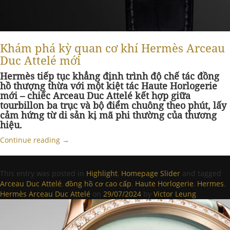
Khám phá kỳ quan cơ khí Hermès Arceau
Duc Attelé mới
Hermès tiếp tục khẳng định trình độ chế tác đồng
hồ thượng thừa với một kiệt tác Haute Horlogerie
mới – chiếc Arceau Duc Attelé kết hợp giữa
tourbillon ba trục và bộ điểm chuông theo phút, lấy
cảm hứng từ di sản kị mã phi thường của thương
hiệu.
Continue reading
→
This entry was posted in
Highlight
,
Homepage Slider
and tagged
Arceau Duc Attelé
,
đồng hồ cơ cao cấp
,
Haute Horlogerie
,
Hermes
,
Hermès Arceau Duc Attelé
on
29/07/2024
by
Victor Leung
.