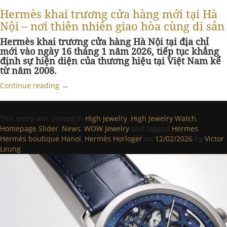
Hermès khai trương cửa hàng mới tại Hà
Nội – nơi thiên nhiên giao hòa cùng di sản
Hermès khai trương cửa hàng Hà Nội tại địa chỉ
mới vào ngày 16 tháng 1 năm 2026, tiếp tục khẳng
định sự hiện diện của thương hiệu tại Việt Nam kể
từ năm 2008.
Continue reading
→
This entry was posted in
High Jewelry
,
High Jewelry Watch
,
Homepage Slider
,
News
,
WOW Jewelry
and tagged
Hermes
,
Hermès boutique Hanoi
,
Hermès Horloger
on
12/02/2026
by
Victor
Leung
.