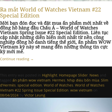
Ra mắt World of Watches Vietnam #22
Special Edition
Mời bạn đón đọc và đặt mua ấn phẩm mới nhất về
đồng hồ hàng đầu Châu Á – World of Watches
Vietnam Spring Issue #22 Special Edition. Liên tục
cập nhật những diễn biến mới nhất từ nền công
nghiệp đồng hồ danh tiếng thế giới, ấn phẩm WOW
Vietnam kỳ này sẽ mang đến những thông tin cực
kỳ mới mẻ.
Continue reading
→
This entry was posted in
Highlight
,
Homepage Slider
,
News
and
tagged
ấn phẩm wow vietnam
,
Hermes
,
Nhịp điệu bốn mùa
,
Slim
d’Hermès
,
special edition
,
World of Watches
,
World of Watches
Vietnam #22 Spring Issue Special Edition
,
wow vietnam
on
08/04/2024
by
Victor Leung
.