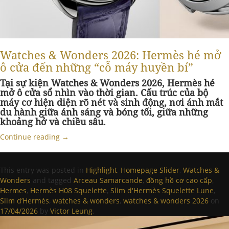
Watches & Wonders 2026: Hermès hé mở
ô cửa đến những “cỗ máy huyền bí”
Tại sự kiện Watches & Wonders
2026, Hermès hé
mở ô cửa sổ nhìn vào thời gian. Cấu trúc của bộ
máy cơ h
iện diện rõ nét và sinh động, nơi ánh mắt
du hành giữa ánh sáng và bóng tối, giữa những
khoảng hở và chiều sâu.
Continue reading
→
This entry was posted in
Highlight
,
Homepage Slider
,
Watches &
Wonders
and tagged
Arceau Samarcande
,
đồng hồ cơ cao cấp
,
Hermes
,
Hermès H08 Squelette
,
Slim d'Hermès Squelette Lune
,
Slim d’Hermès
,
watches & wonders
,
watches & wonders 2026
on
17/04/2026
by
Victor Leung
.