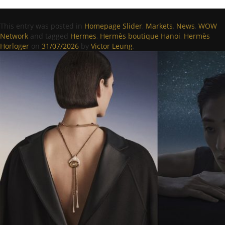
This entry was posted in
Homepage Slider
,
Markets
,
News
,
WOW
Network
and tagged
Hermes
,
Hermès boutique Hanoi
,
Hermès
Horloger
on
31/07/2026
by
Victor Leung
.