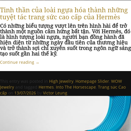
Tinh thần của loài ngựa hóa thành những
tuyệt tác trang sức cao cấp của Hermès
Có những biểu tượng vượt lên trên hình hài để trở
thành một nguồn cảm hứng bất tận. Với Hermès, đó
là hình tượng loài ngựa, người bạn đồng hành đã
hiện diện từ những ngày đầu tiên của thương hiệu
và trở thành sợi chỉ xuyên suốt trong ngôn ngữ sáng
tạo suốt gần hai thế kỷ.
Continue reading
→
This entry was posted in
High Jewelry
,
Homepage Slider
,
WOW
Jewelry
and tagged
Hermes
,
Into The Horsescape
,
Trang sức Cao
cấp
on
13/07/2026
by
Victor Leung
.