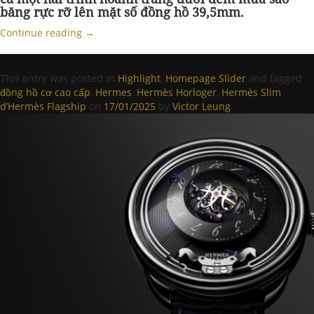
băng rực rỡ lên mặt số đồng hồ 39,5mm.
Continue reading
→
This entry was posted in
Highlight
,
Homepage Slider
and tagged
đồng hồ cơ cao cấp
,
Hermes
,
Hermès Horloger
,
Hermès Slim
d’Hermès Flagship
on
17/01/2025
by
Victor Leung
.