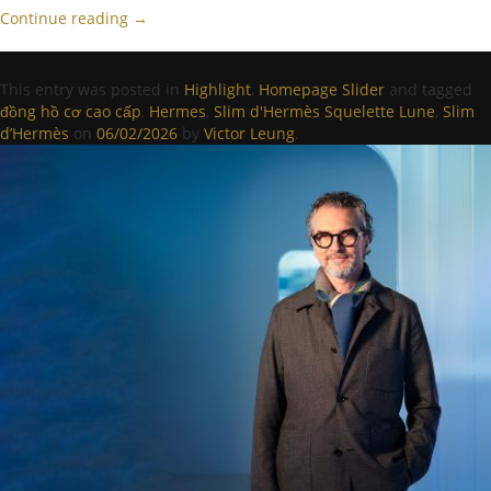
Continue reading
→
This entry was posted in
Highlight
,
Homepage Slider
and tagged
đồng hồ cơ cao cấp
,
Hermes
,
Slim d'Hermès Squelette Lune
,
Slim
d’Hermès
on
06/02/2026
by
Victor Leung
.