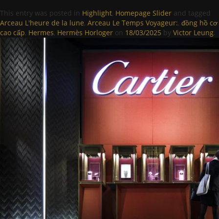
This entry was posted in
Highlight
,
Homepage Slider
and tagged
Arceau L'heure de la lune
,
Arceau Le Temps Voyageur:
,
đồng hồ cơ
cao cấp
,
Hermes
,
Hermès Horloger
on
18/03/2025
by
Victor Leung
.