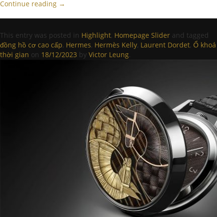
Continue reading
→
This entry was posted in
Highlight
,
Homepage Slider
and tagged
đồng hồ cơ cao cấp
,
Hermes
,
Hermès Kelly
,
Laurent Dordet
,
Ổ khoá
thời gian
on
18/12/2023
by
Victor Leung
.