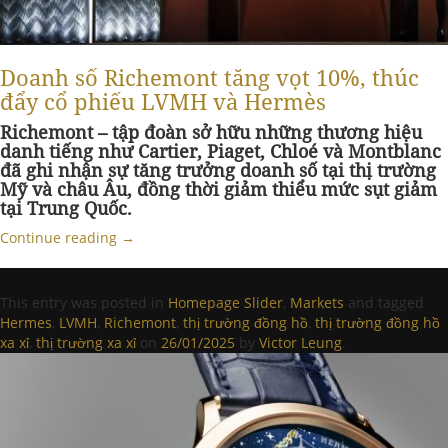
Doanh số Richemont tăng vọt 10%, thúc
đẩy cổ phiếu LVMH và Hermès
Richemont – tập đoàn sở hữu những thương hiệu
danh tiếng như Cartier, Piaget, Chloé và Montblanc
đã ghi nhận sự tăng trưởng doanh số tại thị trường
Mỹ và châu Âu, đồng thời giảm thiểu mức sụt giảm
tại Trung Quốc.
Continue reading
→
This entry was posted in
Homepage Slider
,
Markets
and tagged
Hermes
,
LVMH
,
Richemont
,
thị trường đồng hồ
,
thị trường đồng hồ
xa xỉ
,
thị trường xa xỉ
on
26/01/2025
by
Victor Leung
.