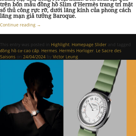
trên bốn mẫu đồng hồ Slim d’Hermès trang trí mặt
số thủ công rực rỡ, dưới lăng kính của phong cách
lãng mạn giả tưởng Baroque.
Continue reading
→
This entry was posted in
Highlight
,
Homepage Slider
and tagged
đồng hồ cơ cao cấp
,
Hermes
,
Hermès Horloger
,
Le Sacre des
Saisons
on
24/04/2024
by
Victor Leung
.