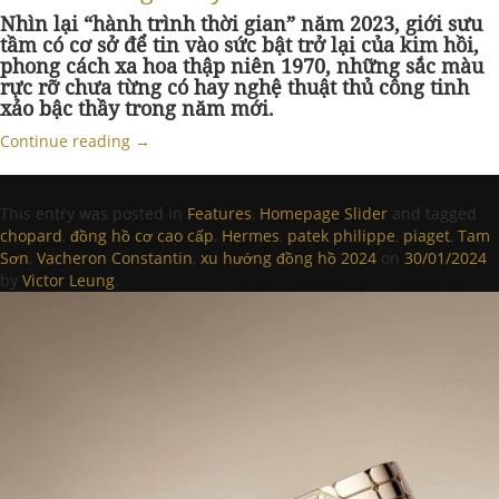
Nhìn lại “hành trình thời gian” năm 2023, giới sưu
tầm có cơ sở để tin vào sức bật trở lại của kim hồi,
phong cách xa hoa thập niên 1970, những sắc màu
rực rỡ chưa từng có hay nghệ thuật thủ công tinh
xảo bậc thầy trong năm mới.
Continue reading
→
This entry was posted in
Features
,
Homepage Slider
and tagged
chopard
,
đồng hồ cơ cao cấp
,
Hermes
,
patek philippe
,
piaget
,
Tam
Sơn
,
Vacheron Constantin
,
xu hướng đồng hồ 2024
on
30/01/2024
by
Victor Leung
.