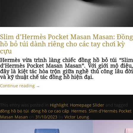
Slim d’Hermès Pocket Masan Masan: Đồng
hồ bỏ túi dành riêng cho các tay chơi kỳ
cựu
Hermès vừa trình làng chiếc đồng hồ bỏ túi “Slim
d’Hermès Pocket Masan Masan”. Với giới mộ điệu,
đây là kiệt tác hòa trộn giữa nghề thủ công lâu đời
và kỹ thuật chế tác đồng hồ hiện đại.
Continue reading
→
This entry was posted in
Highlight
,
Homepage Slider
and tagged
đồng hồ bỏ túi
,
đồng hồ cơ cao cấp
,
Hermes
,
Slim d'Hermès Pocket
Masan Masan
on
31/10/2023
by
Victor Leung
.