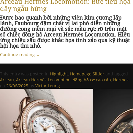
Arceau Hermès Locomotion: Bức tiểu họa
đầy ngẫu hứng
Được bao quanh bởi những viên kim cương lấp
lánh, Faubourg đậm chất vị lai phô diễn những
đường cong mềm mại và sắc màu rực rỡ trên mặt
số chiếc đồng hồ Arceau Hermès Locomotion. Hiệu
ứng chiều sâu được khắc họa tinh xảo qua kỹ thuật
hội họa thu nhỏ.
Continue reading
→
This entry was posted in
Highlight
,
Homepage Slider
and tagged
Arceau
,
Arceau Hermès Locomotion
,
đồng hồ cơ cao cấp
,
Hermes
on
26/06/2025
by
Victor Leung
.