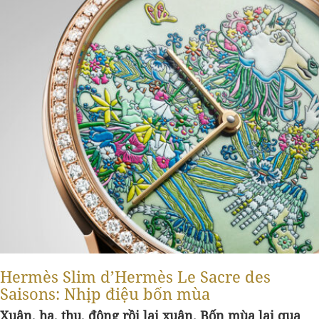
Hermès Slim d’Hermès Le Sacre des
Saisons: Nhịp điệu bốn mùa
Xuân, hạ, thu, đông rồi lại xuân. Bốn mùa lại qua