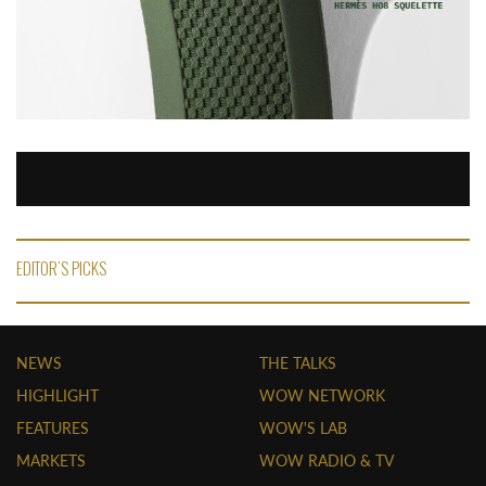
EDITOR'S PICKS
NEWS
THE TALKS
HIGHLIGHT
WOW NETWORK
FEATURES
WOW'S LAB
MARKETS
WOW RADIO & TV