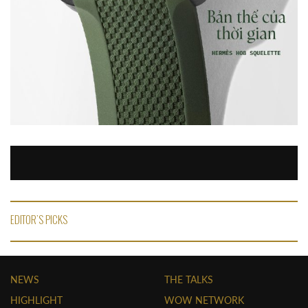
EDITOR'S PICKS
NEWS
THE TALKS
HIGHLIGHT
WOW NETWORK