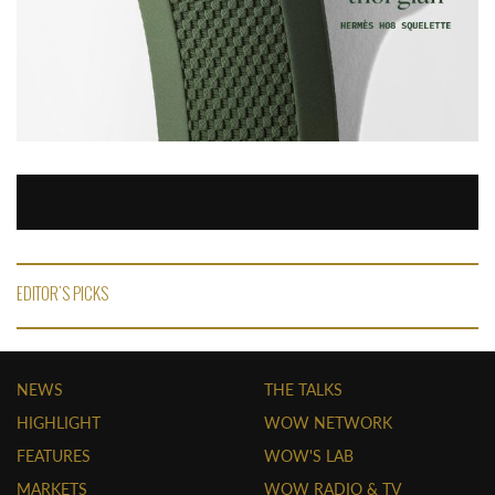
EDITOR'S PICKS
NEWS
THE TALKS
HIGHLIGHT
WOW NETWORK
FEATURES
WOW'S LAB
MARKETS
WOW RADIO & TV