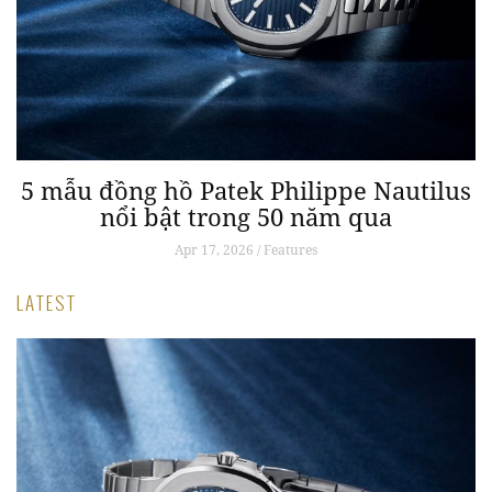
g
5 mẫu đồng hồ Patek Philippe Nautilus
nổi bật trong 50 năm qua
P
Apr 17, 2026 / Features
LATEST