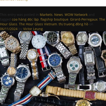
This entry was posted in
Markets
,
News
,
WOW Network
and
tagged
cửa hàng độc lập
,
flagship boutique
,
Girard-Perregaux
,
The
Hour Glass
,
The Hour Glass Vietnam
,
thị trường đồng hồ
on
06/11/2024
by
Victor Leung
.