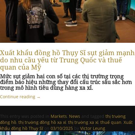
Xuất khẩu đồng hồ Thụy Sĩ sụt giảm mạnh
do nhu cầu yếu từ Trung Quốc và thuế
quan của Mỹ
Mức sụt giảm hai con số tại các thị trường trọng
điểm báo hiệu những thay đổi cấu trúc sâu sắc hơn
trong mô hình tiêu dùng hàng xa xỉ.
Continue reading
→
This entry was posted in
Markets
,
News
and tagged
thị trường
đồng hồ
,
thị trường đồng hồ xa xỉ
,
thị trường xa xỉ
,
thuế quan
,
Xuất
khẩu đồng hồ Thụy Sĩ
on
03/10/2025
by
Victor Leung
.