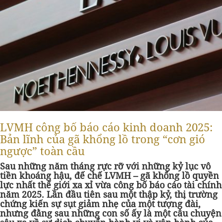
LVMH công bố báo cáo kinh doanh 2025:
Bản lĩnh của gã khổng lồ trong “cơn gió
ngược” toàn cầu
Sau những năm tháng rực rỡ với những kỷ lục vô
tiền khoáng hậu, đế chế LVMH – gã khổng lồ quyền
lực nhất thế giới xa xỉ vừa công bố báo cáo tài chính
năm 2025. Lần đầu tiên sau một thập kỷ, thị trường
chứng kiến sự sụt giảm nhẹ của một tượng đài,
nhưng đằng sau những con số ấy là một câu chuyện