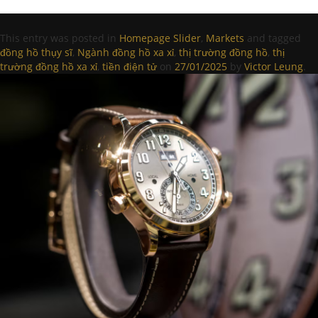
This entry was posted in
Homepage Slider
,
Markets
and tagged
đồng hồ thụy sĩ
,
Ngành đồng hồ xa xỉ
,
thị trường đồng hồ
,
thị
trường đồng hồ xa xỉ
,
tiền điện tử
on
27/01/2025
by
Victor Leung
.