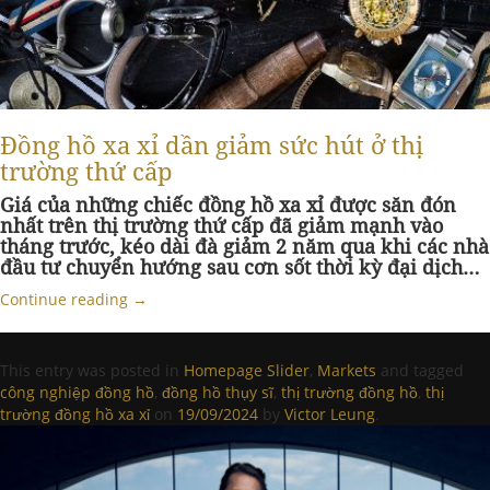
Đồng hồ xa xỉ dần giảm sức hút ở thị
trường thứ cấp
Giá của những chiếc đồng hồ xa xỉ được săn đón
nhất trên thị trường thứ cấp đã giảm mạnh vào
tháng trước, kéo dài đà giảm 2 năm qua khi các nhà
đầu tư chuyển hướng sau cơn sốt thời kỳ đại dịch…
Continue reading
→
This entry was posted in
Homepage Slider
,
Markets
and tagged
công nghiệp đồng hồ
,
đồng hồ thụy sĩ
,
thị trường đồng hồ
,
thị
trường đồng hồ xa xỉ
on
19/09/2024
by
Victor Leung
.