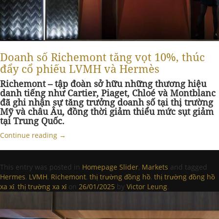
Doanh số Richemont tăng vọt 10%, thúc
đẩy cổ phiếu LVMH và Hermès
Richemont – tập đoàn sở hữu những thương hiệu
danh tiếng như Cartier, Piaget, Chloé và Montblanc
đã ghi nhận sự tăng trưởng doanh số tại thị trường
Mỹ và châu Âu, đồng thời giảm thiểu mức sụt giảm
tại Trung Quốc.
Continue reading
→
This entry was posted in
Homepage Slider
,
Markets
and tagged
Hermes
,
LVMH
,
Richemont
,
thị trường đồng hồ
,
thị trường đồng hồ
xa xỉ
,
thị trường xa xỉ
on
26/01/2025
by
Victor Leung
.