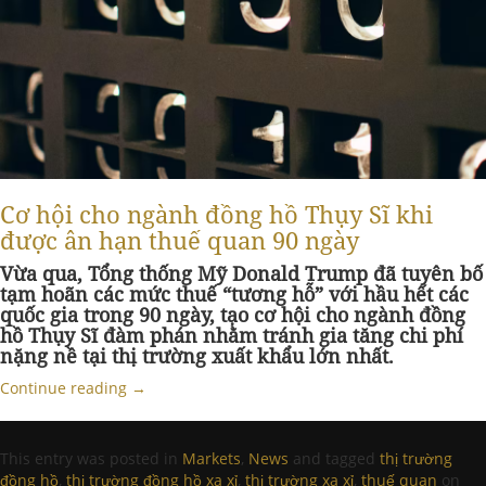
Cơ hội cho ngành đồng hồ Thụy Sĩ khi
được ân hạn thuế quan 90 ngày
Vừa qua, Tổng thống Mỹ Donald Trump đã tuyên bố
tạm hoãn các mức thuế “tương hỗ” với hầu hết các
quốc gia trong 90 ngày, tạo cơ hội cho ngành đồng
hồ Thụy Sĩ đàm phán nhằm tránh gia tăng chi phí
nặng nề tại thị trường xuất khẩu lớn nhất.
Continue reading
→
This entry was posted in
Markets
,
News
and tagged
thị trường
đồng hồ
,
thị trường đồng hồ xa xỉ
,
thị trường xa xỉ
,
thuế quan
on