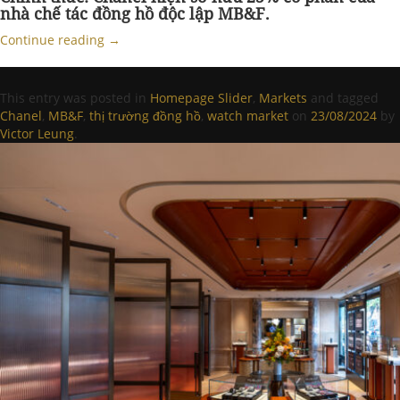
nhà chế tác đồng hồ độc lập MB&F.
Continue reading
→
This entry was posted in
Homepage Slider
,
Markets
and tagged
Chanel
,
MB&F
,
thị trường đồng hồ
,
watch market
on
23/08/2024
by
Victor Leung
.