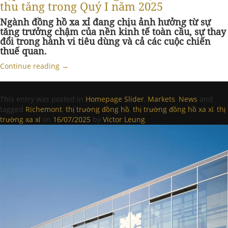
thu tăng trong Quý I năm 2025
Ngành đồng hồ xa xỉ đang chịu ảnh hưởng từ sự
tăng trưởng chậm của nền kinh tế toàn cầu, sự thay
đổi trong hành vi tiêu dùng và cả các cuộc chiến
thuế quan.
Continue reading
→
This entry was posted in
Homepage Slider
,
Markets
,
News
and
tagged
Richemont
,
thị trường đồng hồ
,
thị trường đồng hồ xa xỉ
,
thị
trường xa xỉ
on
16/07/2025
by
Victor Leung
.