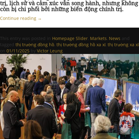
trị, lịch sử và cảm xúc vẫn song hành, nhưng không
còn bị chi phối bởi những biến động chính trị.
Continue reading
→
This entry was posted in
Homepage Slider
,
Markets
,
News
and
tagged
thị trường đồng hồ
,
thị trường đồng hồ xa xỉ
,
thị trường xa xỉ
on
01/11/2025
by
Victor Leung
.