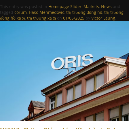
This entry was posted in
Homepage Slider
,
Markets
,
News
and
tagged
corum
,
Haso Mehmedovic
,
thị trường đồng hồ
,
thị trường
đồng hồ xa xỉ
,
thị trường xa xỉ
on
01/05/2025
by
Victor Leung
.