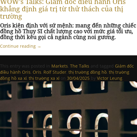
WOW’s Talks: Giám đốc điều hành Oris
khẳng định giá trị từ thử thách của thị
trường
Oris kiên định với sứ mệnh: mang đến những chiếc
đồng hồ Thụy Sĩ chất lượng cao với mức giá tối ưu,
đồng thời kêu gọi cả ngành cùng noi gương.
Continue reading
→
This entry was posted in
Markets
,
The Talks
and tagged
Giám đốc
điều hành Oris
,
Oris
,
Rolf Studer
,
thị trường đồng hồ
,
thị trường
đồng hồ xa xỉ
,
thị trường xa xỉ
on
30/04/2025
by
Victor Leung
.