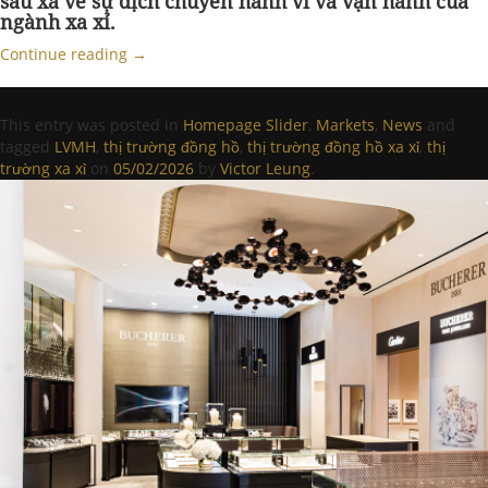
sâu xa về sự dịch chuyển hành vi và vận hành của
ngành xa xỉ.
Continue reading
→
This entry was posted in
Homepage Slider
,
Markets
,
News
and
tagged
LVMH
,
thị trường đồng hồ
,
thị trường đồng hồ xa xỉ
,
thị
trường xa xỉ
on
05/02/2026
by
Victor Leung
.