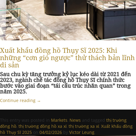
Xuất khẩu đồng hồ Thụy Sĩ 2025: Khi
những “cơn gió ngược” thử thách bản lĩnh
di sản
Sau chu kỳ tăng trưởng kỷ lục kéo dài từ 2021 đến
2023, ngành chế tác đồng hồ Thụy Sĩ chính thức
bước vào giai đoạn “tái cấu trúc nhãn quan” trong
năm 2025.
Continue reading
→
This entry was posted in
Markets
,
News
and tagged
thị trường
đồng hồ
,
thị trường đồng hồ xa xỉ
,
thị trường xa xỉ
,
Xuất khẩu đồng
hồ Thụy Sĩ 2025
on
04/02/2026
by
Victor Leung
.