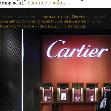
trang xa xỉ…
Continue reading
→
This entry was posted in
Homepage Slider
,
Markets
and tagged
công nghiệp đồng hồ
,
đồng hồ thụy sĩ
,
thị trường đồng hồ
,
thị
trường đồng hồ xa xỉ
on
26/01/2025
by
Victor Leung
.