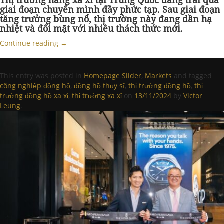
Thị trường hàng xa xỉ tại Trung Quốc đang trải qua
giai đoạn chuyển mình đầy phức tạp. Sau giai đoạn
tăng trưởng bùng nổ, thị trường này đang dần hạ
nhiệt và đối mặt với nhiều thách thức mới.
Continue reading
→
This entry was posted in
Homepage Slider
,
Markets
and tagged
công nghiệp đồng hồ
,
đồng hồ thụy sĩ
,
thị trường đồng hồ
,
thị
trường đồng hồ xa xỉ
,
thị trường xa xỉ
on
13/11/2024
by
Victor
Leung
.