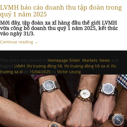
LVMH báo cáo doanh thu tập đoàn trong
quý 1 năm 2025
Mới đây, tập đoàn xa xỉ hàng đầu thế giới LVMH
vừa công bố doanh thu quý 1 năm 2025, kết thúc
vào ngày 31/3.
Continue reading
→
This entry was posted in
Homepage Slider
,
Markets
,
News
and
tagged
LVMH
,
thị trường đồng hồ
,
thị trường đồng hồ xa xỉ
,
thị
trường xa xỉ
on
15/04/2025
by
Victor Leung
.