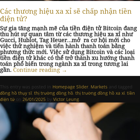
Các thương hiệu xa xỉ sẽ chấp nhận tiền
điện tử?
Sự gia tăng mạnh mẽ của tiền điện tử Bitcoin đang
thu hút sự quan tâm từ các thương hiệu xa xỉ như
Gucci, Hublot, Tag Heuer…mở ra cơ hội mới cho
việc thử nghiệm và tiến hành thanh toán bằng
phương thức mới. Việc sử dụng Bitcoin và các loại
tiền điện tử khác có thể trở thành xu hướng thanh
toán phổ biến trong ngành xa xỉ trong tương lai
gần.
Continue reading
→
This entry was posted in
Homepage Slider
,
Markets
and tagged
đồng hồ thụy sĩ
,
thị trường đồng hồ
,
thị trường đồng hồ xa xỉ
,
tiền
điện tử
on
26/01/2025
by
Victor Leung
.