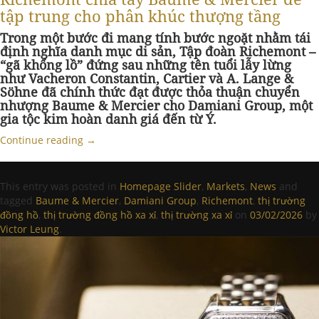
tập trung cho phân khúc thượng tầng
Trong một bước đi mang tính bước ngoặt nhằm tái
định nghĩa danh mục di sản, Tập đoàn Richemont
–
“gã khổng lồ” đứng sau những
tên
tuổi lẫy lừng
như Vacheron Constantin
, Cartier và A. Lange &
Söhne đã chính thức đạt được thỏa thuận chuyển
nhượng Baume & Mercier cho Damiani Group, một
gia tộc kim hoàn danh giá đến từ Ý.
Continue reading
→
This entry was posted in
Homepage Slider
,
Markets
,
News
and
tagged
Baume & Mercier
,
Damiani Group
,
Richemont
,
thị trường
đồng hồ
,
thị trường đồng hồ xa xỉ
,
thị trường xa xỉ
on
03/02/2026
by
Victor Leung
.