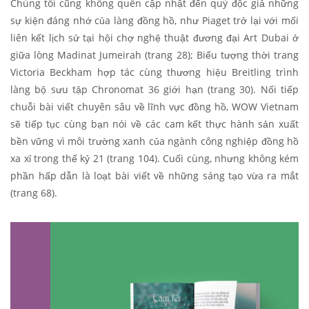
Chúng tôi cũng không quên cập nhật đến quý độc giả những
sự kiện đáng nhớ của làng đồng hồ, như Piaget trở lại với mối
liên kết lịch sử tại hội chợ nghệ thuật đương đại Art Dubai ở
giữa lòng Madinat Jumeirah (trang 28); Biểu tượng thời trang
Victoria Beckham hợp tác cùng thương hiệu Breitling trình
làng bộ sưu tập Chronomat 36 giới hạn (trang 30). Nối tiếp
chuỗi bài viết chuyên sâu về lĩnh vực đồng hồ, WOW Vietnam
sẽ tiếp tục cùng bạn nói về các cam kết thực hành sản xuất
bền vững vì môi trường xanh của ngành công nghiệp đồng hồ
xa xỉ trong thế kỷ 21 (trang 104). Cuối cùng, nhưng không kém
phần hấp dẫn là loạt bài viết về những sáng tạo vừa ra mắt
(trang 68).