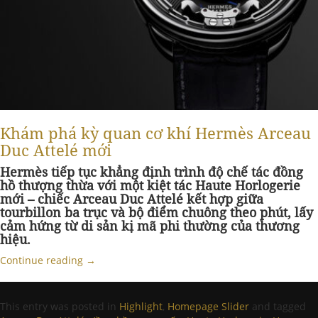
Khám phá kỳ quan cơ khí Hermès Arceau
Duc Attelé mới
Hermès tiếp tục khẳng định trình độ chế tác đồng
hồ thượng thừa với một kiệt tác Haute Horlogerie
mới – chiếc Arceau Duc Attelé kết hợp giữa
tourbillon ba trục và bộ điểm chuông theo phút, lấy
cảm hứng từ di sản kị mã phi thường của thương
hiệu.
Continue reading
→
This entry was posted in
Highlight
,
Homepage Slider
and tagged