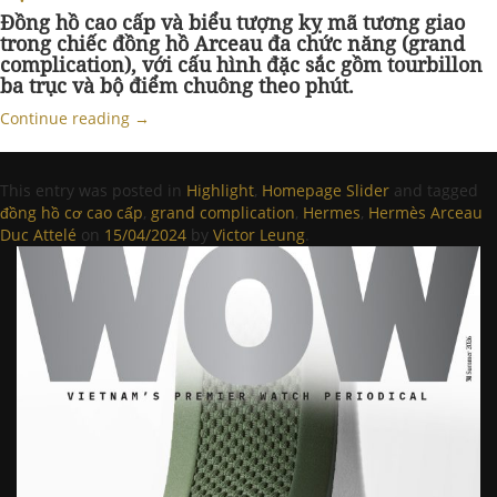
Đồng hồ cao cấp và biểu tượng kỵ mã tương giao
trong chiếc đồng hồ Arceau đa chức năng (grand
complication), với cấu hình đặc sắc gồm tourbillon
ba trục và bộ điểm chuông theo phút.
Continue reading
→
This entry was posted in
Highlight
,
Homepage Slider
and tagged
đồng hồ cơ cao cấp
,
grand complication
,
Hermes
,
Hermès Arceau
Duc Attelé
on
15/04/2024
by
Victor Leung
.