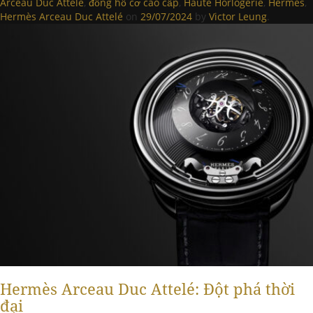
Arceau Duc Attelé
,
đồng hồ cơ cao cấp
,
Haute Horlogerie
,
Hermes
,
Hermès Arceau Duc Attelé
on
29/07/2024
by
Victor Leung
.
Hermès Arceau Duc Attelé: Đột phá thời
đại