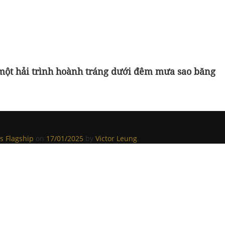
 một hải trình hoành tráng dưới đêm mưa sao băng
s Flagship
on
17/01/2025
by
Victor Leung
.