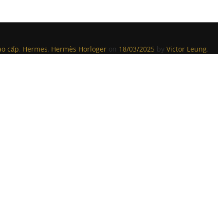
ao cấp
,
Hermes
,
Hermès Horloger
on
18/03/2025
by
Victor Leung
.