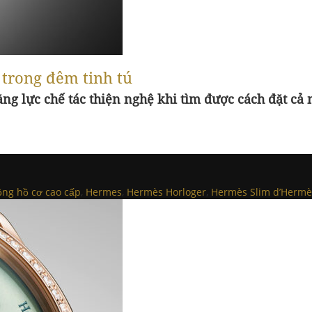
 trong đêm tinh tú
g lực chế tác thiện nghệ khi tìm được cách đặt cả
ồng hồ cơ cao cấp
,
Hermes
,
Hermès Horloger
,
Hermès Slim d’Hermè