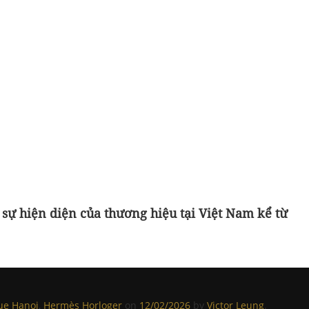
 sự hiện diện của thương hiệu tại Việt Nam kể từ
ue Hanoi
,
Hermès Horloger
on
12/02/2026
by
Victor Leung
.