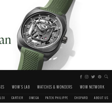
GES
WOW'S LAB
WATCHES & WONDERS
WOW NETWORK
LEX
CARTIER
OMEGA
PATEK PHILIPPE
CHOPARD
ABOUT US