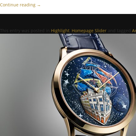
Continue reading
→
This entry was posted in
Highlight
,
Homepage Slider
and tagged
A