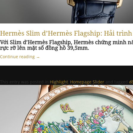
Hermès Slim d’Hermès Flagship: Hải trình
Với Slim d’Hermès Flagship, Hermès chứng minh năn
rực rỡ lên mặt số đồng hồ 39,5mm.
Continue reading
→
This entry was posted in
Highlight
,
Homepage Slider
and tagged
đ