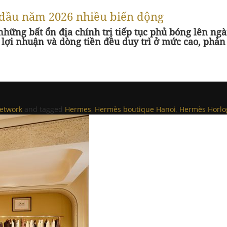
 đầu năm 2026 nhiều biến động
 những bất ổn địa chính trị tiếp tục phủ bóng lên n
 lợi nhuận và dòng tiền đều duy trì ở mức cao, phả
twork
and tagged
Hermes
,
Hermès boutique Hanoi
,
Hermès Horlo