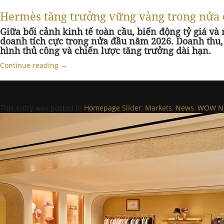
Hermès tăng trưởng vững vàng trong nửa
Giữa bối cảnh kinh tế toàn cầu, biến động tỷ giá và
doanh tích cực trong nửa đầu năm 2026. Doanh thu,
hình thủ công và chiến lược tăng trưởng dài hạn.
Continue reading
→
This entry was posted in
Homepage Slider
,
Markets
,
News
,
WOW Ne