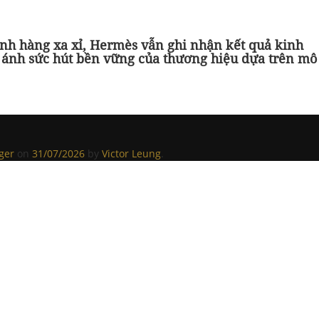
gành hàng xa xỉ, Hermès vẫn ghi nhận kết quả kinh
n ánh sức hút bền vững của thương hiệu dựa trên mô
ger
on
31/07/2026
by
Victor Leung
.