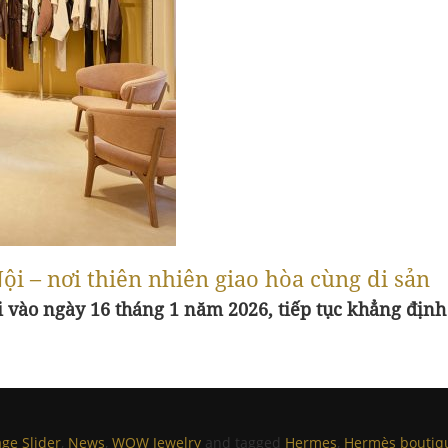
i – nơi thiên nhiên giao hòa cùng di sản
 vào ngày 16 tháng 1 năm 2026, tiếp tục khẳng định
e Slider
,
News
,
WOW Jewelry
and tagged
Hermes
,
Hermès boutiq