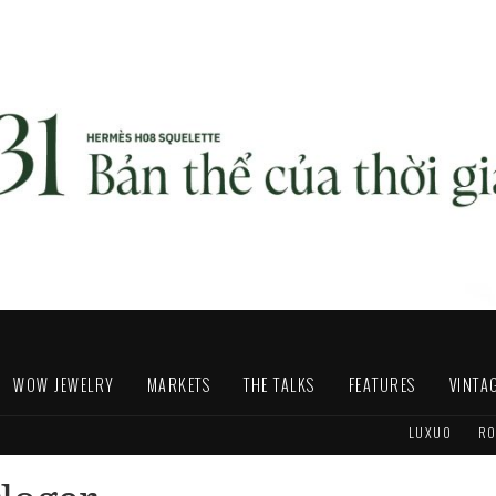
WOW JEWELRY
MARKETS
THE TALKS
FEATURES
VINTA
LUXUO
RO