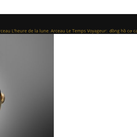
rceau L'heure de la lune
,
Arceau Le Temps Voyageur:
,
đồng hồ cơ c