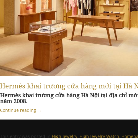
Hermès khai trương cửa hàng mới tại Hà Nộ
Hermès khai trương cửa hàng Hà Nội tại địa chỉ mới
năm 2008.
Continue reading
→
This entry was posted in
High Jewelry
,
High Jewelry Watch
,
Homepag