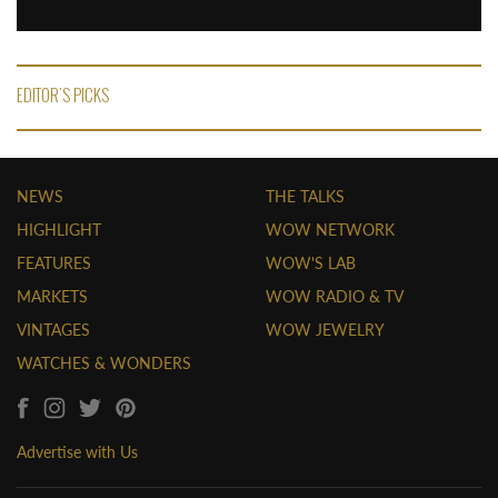
EDITOR'S PICKS
NEWS
THE TALKS
HIGHLIGHT
WOW NETWORK
FEATURES
WOW'S LAB
MARKETS
WOW RADIO & TV
VINTAGES
WOW JEWELRY
WATCHES & WONDERS
Advertise with Us