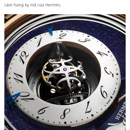
cảm hứng kỵ mã của Hermès.