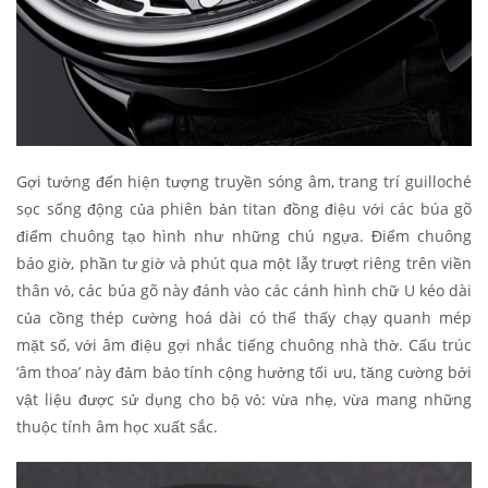
Gợi tưởng đến hiện tượng truyền sóng âm, trang trí guilloché
sọc sống động của phiên bản titan đồng điệu với các búa gõ
điểm chuông tạo hình như những chú ngựa. Điểm chuông
báo giờ, phần tư giờ và phút qua một lẫy trượt riêng trên viền
thân vỏ, các búa gõ này đánh vào các cánh hình chữ U kéo dài
của cồng thép cường hoá dài có thể thấy chạy quanh mép
mặt số, với âm điệu gợi nhắc tiếng chuông nhà thờ. Cấu trúc
‘âm thoa’ này đảm bảo tính cộng hưởng tối ưu, tăng cường bởi
vật liệu được sử dụng cho bộ vỏ: vừa nhẹ, vừa mang những
thuộc tính âm học xuất sắc.