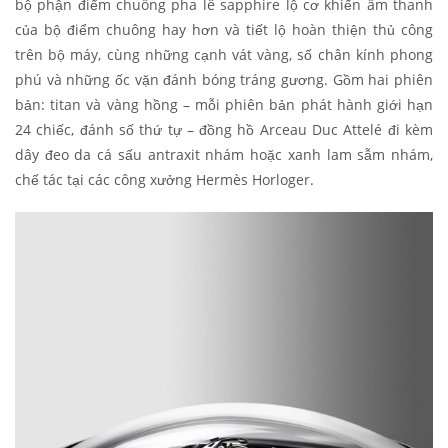
bộ phận điểm chuông pha lê sapphire lộ cơ khiến âm thanh
của bộ điểm chuông hay hơn và tiết lộ hoàn thiện thủ công
trên bộ máy, cùng những cạnh vát vàng, số chân kính phong
phú và những ốc vặn đánh bóng tráng gương. Gồm hai phiên
bản: titan và vàng hồng – mỗi phiên bản phát hành giới hạn
24 chiếc, đánh số thứ tự – đồng hồ Arceau Duc Attelé đi kèm
dây đeo da cá sấu antraxit nhám hoặc xanh lam sẫm nhám,
chế tác tại các công xưởng Hermès Horloger.