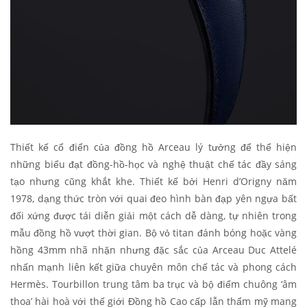
Thiết kế cổ điển của đồng hồ Arceau lý tưởng để thể hiện
những biểu đạt đồng-hồ-học và nghệ thuật chế tác đầy sáng
tạo nhưng cũng khắt khe. Thiết kế bởi Henri d’Origny năm
1978, dạng thức tròn với quai đeo hình bàn đạp yên ngựa bất
đối xứng được tái diễn giải một cách dễ dàng, tự nhiên trong
mẫu đồng hồ vượt thời gian. Bộ vỏ titan đánh bóng hoặc vàng
hồng 43mm nhã nhặn nhưng đặc sắc của Arceau Duc Attelé
nhấn mạnh liên kết giữa chuyên môn chế tác và phong cách
Hermès. Tourbillon trung tâm ba trục và bộ điểm chuông ‘âm
thoa’ hài hoà với thế giới Đồng hồ Cao cấp lẫn thẩm mỹ mang