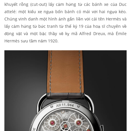
khuyết rỗng (cut-out) lấy cảm hứng từ các bánh xe của Duc
attelé: một kiểu xe ngựa bốn bánh có mái với hai ngựa kéo.
Chúng vinh danh một hình ảnh gắn liền với cái tên Hermès và
lấy cảm hứng từ bức tranh từ thế kỷ 19 của hoạ sĩ chuyên về
động vật và một bậc thầy vẽ kỵ mã Alfred Dreux, mà Émile
Hermès sưu tầm năm 1920.