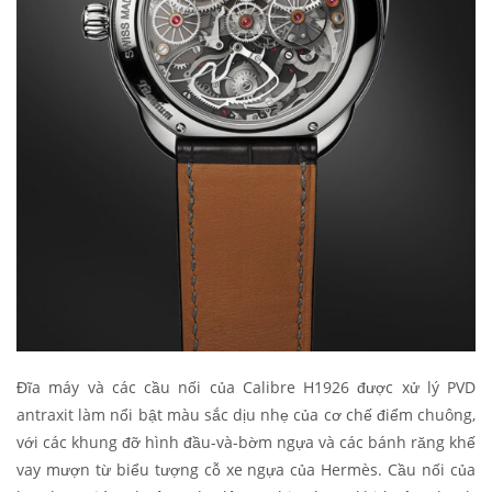
Đĩa máy và các cầu nối của Calibre H1926 được xử lý PVD
antraxit làm nổi bật màu sắc dịu nhẹ của cơ chế điểm chuông,
với các khung đỡ hình đầu-và-bờm ngựa và các bánh răng khế
vay mượn từ biểu tượng cỗ xe ngựa của Hermès. Cầu nối của