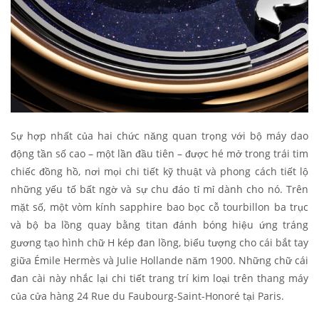
Sự hợp nhất của hai chức năng quan trọng với bộ máy dao
động tần số cao – một lần đầu tiên – được hé mở trong trái tim
chiếc đồng hồ, nơi mọi chi tiết kỹ thuật và phong cách tiết lộ
những yếu tố bất ngờ và sự chu đáo tỉ mỉ dành cho nó. Trên
mặt số, một vòm kính sapphire bao bọc cỗ tourbillon ba trục
và bộ ba lồng quay bằng titan đánh bóng hiệu ứng tráng
gương tạo hình chữ H kép đan lồng, biểu tượng cho cái bắt tay
giữa Émile Hermès và Julie Hollande năm 1900. Những chữ cái
đan cài này nhắc lại chi tiết trang trí kim loại trên thang máy
của cửa hàng 24 Rue du Faubourg-Saint-Honoré tại Paris.