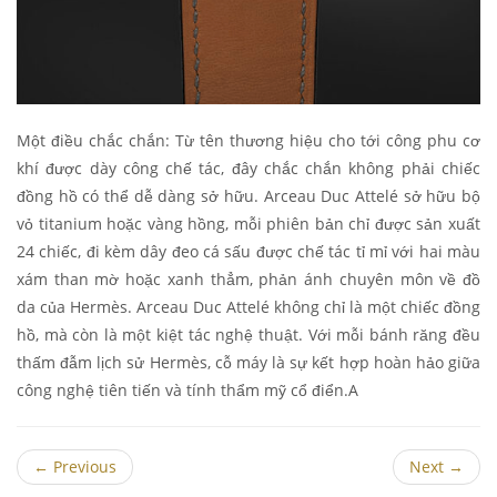
Một điều chắc chắn: Từ tên thương hiệu cho tới công phu cơ
khí được dày công chế tác, đây chắc chắn không phải chiếc
đồng hồ có thể dễ dàng sở hữu. Arceau Duc Attelé sở hữu bộ
vỏ titanium hoặc vàng hồng, mỗi phiên bản chỉ được sản xuất
24 chiếc, đi kèm dây đeo cá sấu được chế tác tỉ mỉ với hai màu
xám than mờ hoặc xanh thẳm, phản ánh chuyên môn về đồ
da của Hermès. Arceau Duc Attelé không chỉ là một chiếc đồng
hồ, mà còn là một kiệt tác nghệ thuật. Với mỗi bánh răng đều
thấm đẫm lịch sử Hermès, cỗ máy là sự kết hợp hoàn hảo giữa
công nghệ tiên tiến và tính thẩm mỹ cổ điển.A
←
Previous
Next
→