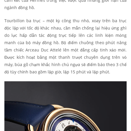
cam kết của Hermès trong việc vượt qua những giới hạn của
ngành đồng hồ.
Tourbillon ba trục – một kỳ công thu nhỏ, xoay trên ba trục
độc lập với tốc độ khác nhau, cần mẫn chống lại hiệu ứng ghì
do lực hấp dẫn tác động trực tiếp lên các linh kiện mỏng
manh của bộ máy đồng hồ. Bộ điểm chuông theo phút nâng
tầm chiếc Arceau Duc Attelé lên một đẳng cấp tinh xảo mới.
Được kích hoạt bằng một thanh trượt chuyên dụng trên vỏ
máy, búa gõ chạm khắc hình chú ngựa sẽ điểm báo theo 3 chế
độ tùy chỉnh bao gồm lặp giờ, lặp 15 phút và lặp phút.