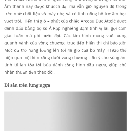
Âm thanh này được khuếch đại mà vẫn giữ nguyên độ trong
trẻo nhờ chất liệu vỏ máy nhẹ và có tính năng hỗ trợ âm học
vượt trội. Hiển thị giờ – phút của chiếc Arceau Duc Attelé được
đánh dấu bằng bộ số Ả Rập nghiêng đậm tính vị lai, gợi cảm
giác tuấn mã phi nước đại. Các kim hình móng vuốt xung
quanh vành của vòng chương, trực tiếp hiển thị chỉ báo giờ.
Mốc dự trữ năng lượng lên tới 48 giờ của bộ máy H1926 thể
hiện qua một kim xăng dưới vòng chương – ẩn ý cho sóng âm
tinh tế lan tỏa tới búa đánh cồng hình đầu ngựa, giúp chủ
nhân thuận tiện theo dõi.
Di sản trên lưng ngựa