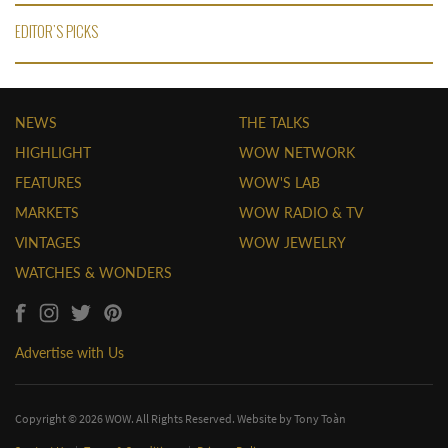
EDITOR'S PICKS
NEWS
THE TALKS
HIGHLIGHT
WOW NETWORK
FEATURES
WOW'S LAB
MARKETS
WOW RADIO & TV
VINTAGES
WOW JEWELRY
WATCHES & WONDERS
Advertise with Us
Copyright © 2026 WOW. All Rights Reserved. Website by
Tony Toàn