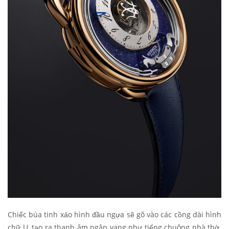
Chiếc búa tinh xảo hình đầu ngựa sẽ gõ vào các cồng dài hình
chữ U, tạo ra thanh âm ngân vang như tiếng chuông nhà thờ.