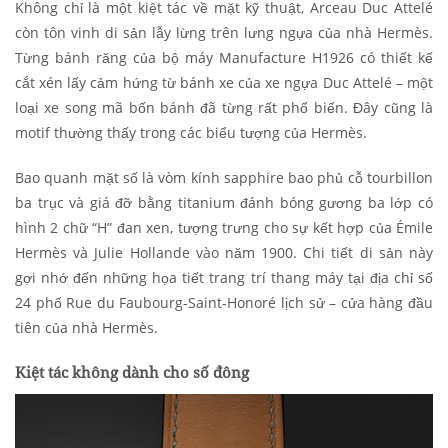
Không chỉ là một kiệt tác về mặt kỹ thuật, Arceau Duc Attelé
còn tôn vinh di sản lẫy lừng trên lưng ngựa của nhà Hermès.
Từng bánh răng của bộ máy Manufacture H1926 có thiết kế
cắt xén lấy cảm hứng từ bánh xe của xe ngựa Duc Attelé – một
loại xe song mã bốn bánh đã từng rất phổ biến. Đây cũng là
motif thường thấy trong các biểu tượng của Hermès.
Bao quanh mặt số là vòm kính sapphire bao phủ cỗ tourbillon
ba trục và giá đỡ bằng titanium đánh bóng gương ba lớp có
hình 2 chữ “H” đan xen, tượng trưng cho sự kết hợp của Émile
Hermès và Julie Hollande vào năm 1900. Chi tiết di sản này
gợi nhớ đến những họa tiết trang trí thang máy tại địa chỉ số
24 phố Rue du Faubourg-Saint-Honoré lịch sử – cửa hàng đầu
tiên của nhà Hermès.
Kiệt tác không dành cho số đông