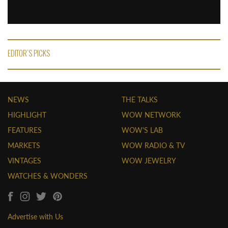
EDITOR'S PICKS
NEWS
THE TALKS
HIGHLIGHT
WOW NETWORK
FEATURES
WOW'S LAB
MARKETS
WOW RADIO & TV
VINTAGES
WOW JEWELRY
WATCHES & WONDERS
Advertise with Us