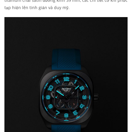
titanium chải satin đường kính 39 mm, các chi tiết cơ khí phức
tạp hiện lên tinh giản và duy mỹ.