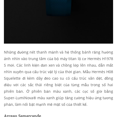
Những đường nét thanh mảnh và hệ thống bánh răng hướng
ánh nhìn vào trung tâm của bộ máy titan lộ cơ Hermès H1978
S mới. Các linh kiện đan xen và chồng lớp lên nhau, dẫn mắt
nhìn xuyên qua cấu trúc vật lý của thời gian. Mẫu Hermès H08
Squelette đi kèm dây đeo cao su có cấu trúc vân dệt, đồng
điệu với các sắc thái riêng biệt của từng mẫu trong số hai
phiên bản. Ở phiên bản màu xanh, các cọc số giờ bằng
Super-LumiNova® màu xanh giúp tăng cường hiệu ứng tương
phản, làm nổi bật mạnh mẽ mặt số của thiết kế.
Arceau Samarcande