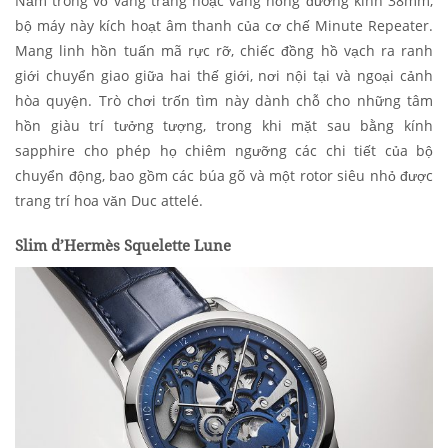
Nằm trong vỏ vàng trắng hoặc vàng hồng đường kính 38mm,
bộ máy này kích hoạt âm thanh của cơ chế Minute Repeater.
Mang linh hồn tuấn mã rực rỡ, chiếc đồng hồ vạch ra ranh
giới chuyển giao giữa hai thế giới, nơi nội tại và ngoại cảnh
hòa quyện. Trò chơi trốn tìm này dành chỗ cho những tâm
hồn giàu trí tưởng tượng, trong khi mặt sau bằng kính
sapphire cho phép họ chiêm ngưỡng các chi tiết của bộ
chuyển động, bao gồm các búa gõ và một rotor siêu nhỏ được
trang trí hoa văn Duc attelé.
Slim d’Hermès Squelette Lune