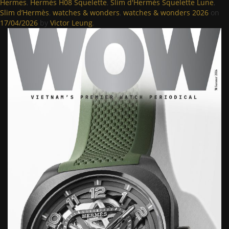
Hermes
,
Hermès H08 Squelette
,
Slim d'Hermès Squelette Lune
,
Slim d’Hermès
,
watches & wonders
,
watches & wonders 2026
on
17/04/2026
by
Victor Leung
.