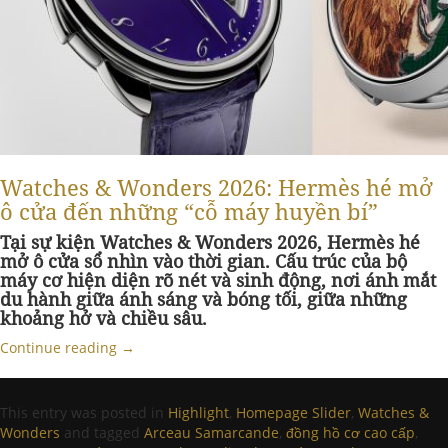
Watches & Wonders 2026: Hermès hé mở
ô cửa đến những “cỗ máy huyền bí”
Tại sự kiện Watches & Wonders
2026, Hermès hé
mở ô cửa sổ nhìn vào thời gian. Cấu trúc của bộ
máy cơ h
iện diện rõ nét và sinh động, nơi ánh mắt
du hành giữa ánh sáng và bóng tối, giữa những
khoảng hở và chiều sâu.
Continue reading
→
This entry was posted in
Highlight
,
Homepage Slider
,
Watches &
Wonders
and tagged
Arceau Samarcande
,
đồng hồ cơ cao cấp
,