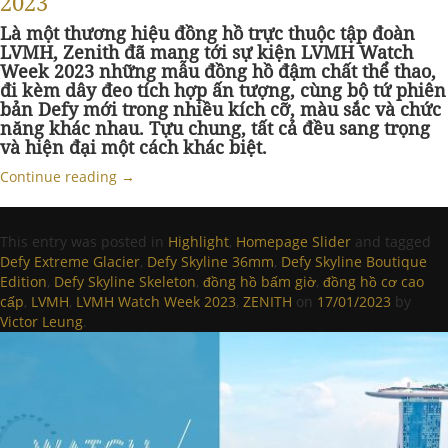
2023
Là một thương hiệu đồng hồ trực thuộc tập đoàn
LVMH, Zenith đã mang tới sự kiện LVMH Watch
Week 2023 những mẫu đồng hồ đậm chất thể thao,
đi kèm dây đeo tích hợp ấn tượng, cùng bộ tứ phiên
bản Defy mới trong nhiều kích cỡ, màu sắc và chức
năng khác nhau. Tựu chung, tất cả đều sang trọng
và hiện đại một cách khác biệt.
Continue reading
→
This entry was posted in
Highlight
,
Homepage Slider
and tagged
Defy Extreme Glacier
,
Defy Skyline 36mm
,
Defy Skyline Boutique
Edition
,
Defy Skyline Skeleton
,
đồng hồ bấm giờ
,
đồng hồ cơ cao
cấp
,
LVMH
,
LVMH Watch Week 2023
,
ZENITH
on
17/01/2023
by
Victor Leung
.