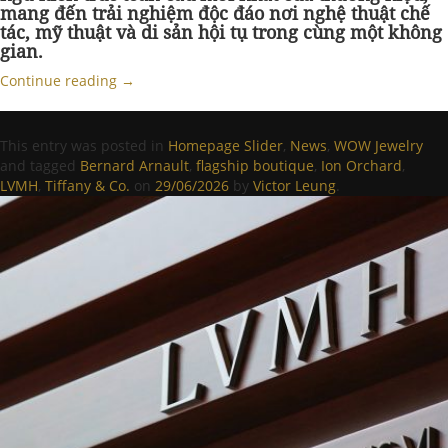
mang đến trải nghiệm độc đáo nơi nghệ thuật chế
tác, mỹ thuật và di sản hội tụ trong cùng một không
gian.
Continue reading
→
This entry was posted in
Homepage Slider
,
News
,
WOW Jewelry
and tagged
Bernard Arnault
,
flagship boutique
,
Ion Orchard
,
LVMH
,
Tiffany & Co.
on
29/06/2026
by
Victor Leung
.