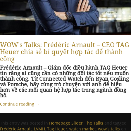
WOW’s Talks: Frédéric Arnault – CEO TAG
Heuer chia sẻ bí quyết hợp tác để thành
công
Frédéric Arnault – Giám đốc điều hành TAG Heuer
tin rằng ai cũng cần có những đối tác tốt nếu muốn
thành công. Từ Connected Watch đến Ryan Gosling
và Porsche, hãy cùng trò chuyện với anh để hiểu
hơn về các mối quan hệ hợp tác trong ngành đồng
hồ.
Continue reading
→
This entry was posted in
Homepage Slider
,
The Talks
and tagged
Frédéric Arnault
,
LVMH
,
Tag Heuer
,
watch market
,
wow's talks
on