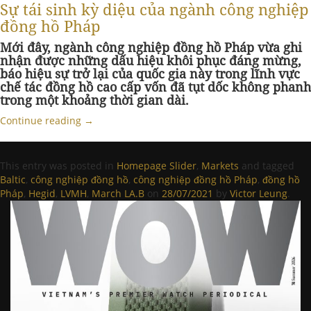
Sự tái sinh kỳ diệu của ngành công nghiệp
đồng hồ Pháp
Mới đây, ngành công nghiệp đồng hồ Pháp vừa ghi
nhận được những dấu hiệu khôi phục đáng mừng,
báo hiệu sự trở lại của quốc gia này trong lĩnh vực
chế tác đồng hồ cao cấp vốn đã tụt dốc không phanh
trong một khoảng thời gian dài.
Continue reading
→
This entry was posted in
Homepage Slider
,
Markets
and tagged
Baltic
,
công nghiệp đồng hồ
,
công nghiệp đồng hồ Pháp
,
đồng hồ
Pháp
,
Hegid
,
LVMH
,
March LA.B
on
28/07/2021
by
Victor Leung
.