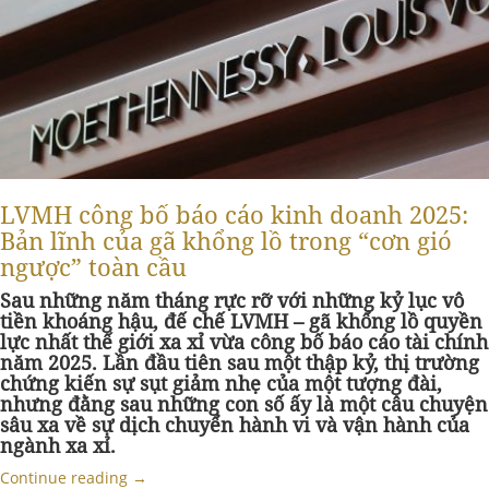
LVMH công bố báo cáo kinh doanh 2025:
Bản lĩnh của gã khổng lồ trong “cơn gió
ngược” toàn cầu
Sau những năm tháng rực rỡ với những kỷ lục vô
tiền khoáng hậu, đế chế LVMH – gã khổng lồ quyền
lực nhất thế giới xa xỉ vừa công bố báo cáo tài chính
năm 2025. Lần đầu tiên sau một thập kỷ, thị trường
chứng kiến sự sụt giảm nhẹ của một tượng đài,
nhưng đằng sau những con số ấy là một câu chuyện
sâu xa về sự dịch chuyển hành vi và vận hành của
ngành xa xỉ.
Continue reading
→