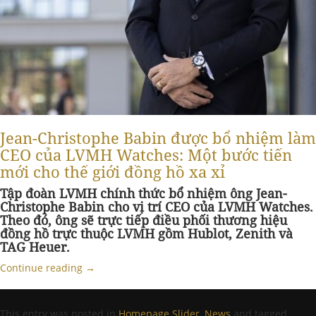
Jean-Christophe Babin được bổ nhiệm làm
CEO của LVMH Watches: Một bước tiến
mới cho thế giới đồng hồ xa xỉ
Tập đoàn LVMH chính thức bổ nhiệm ông Jean-
Christophe Babin cho vị trí CEO của LVMH Watches
.
Theo đó, ông sẽ trực tiếp điều phối thương hiệu
đồng hồ trực thuộc LVMH gồm Hublot, Zenith và
TAG Heuer
.
Continue reading
→
This entry was posted in
Homepage Slider
,
News
and tagged