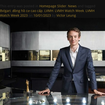
This entry was posted in
Homepage Slider
,
News
and tagged
Bvlgari
,
đồng hồ cơ cao cấp
,
LVMH
,
LVMH Watch Week
,
LVMH
Watch Week 2023
on
10/01/2023
by
Victor Leung
.