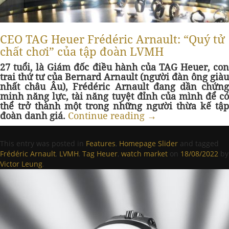
CEO TAG Heuer Frédéric Arnault: “Quý tử
chất chơi” của tập đoàn LVMH
27 tuổi, là Giám đốc điều hành của TAG Heuer, con
trai thứ tư của Bernard Arnault (người đàn ông giàu
nhất châu Âu), Frédéric Arnault đang dần chứng
minh năng lực, tài năng tuyệt đỉnh của mình để có
thể trở thành một trong những người thừa kế tập
đoàn danh giá.
Continue reading
→
This entry was posted in
Features
,
Homepage Slider
and tagged
Frédéric Arnault
,
LVMH
,
Tag Heuer
,
watch market
on
18/08/2022
by
Victor Leung
.