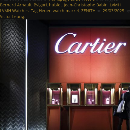
Bernard Arnault
,
Bvlgari
,
hublot
,
Jean-Christophe Babin
,
LVMH
,
LVMH Watches
,
Tag Heuer
,
watch market
,
ZENITH
on
29/03/2025
by
Victor Leung
.