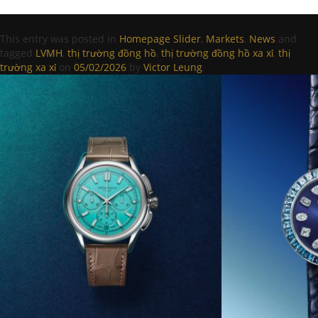
This entry was posted in
Homepage Slider
,
Markets
,
News
and
tagged
LVMH
,
thị trường đồng hồ
,
thị trường đồng hồ xa xỉ
,
thị
trường xa xỉ
on
05/02/2026
by
Victor Leung
.