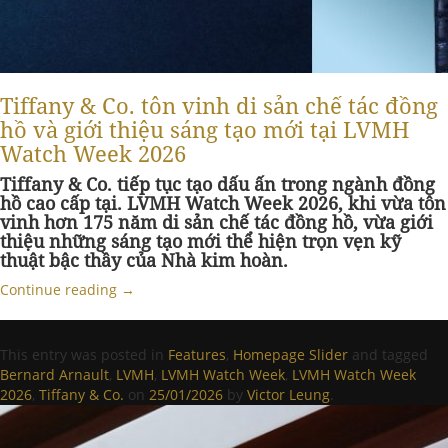
Tiffany & Co. tôn vinh di sản chế tác đồng
hồ và giới thiệu sáng tạo mới tại LVMH
Watch Week 2026
Tiffany & Co. tiếp tục tạo dấu ấn trong ngành đồng
hồ cao cấp tại. LVMH Watch Week 2026, khi vừa tôn
vinh hơn 175 năm di sản chế tác đồng hồ, vừa giới
thiệu những sáng tạo mới thể hiện trọn vẹn kỹ
thuật bậc thầy của Nhà kim hoàn.
Continue reading
→
This entry was posted in
Features
,
Homepage Slider
and tagged
Bernard Arnault
,
LVMH
,
LVMH Watch Week
,
LVMH Watch Week
2026
,
Tiffany & Co.
on
25/01/2026
by
Victor Leung
.