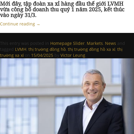
Mới đây, tập đoàn xa xỉ hàng đầu thế giới LVMH
vừa công bố doanh thu quý 1 năm 2025, kết thúc
vào ngày 31/3.
Continue reading
→
This entry was posted in
Homepage Slider
,
Markets
,
News
and
tagged
LVMH
,
thị trường đồng hồ
,
thị trường đồng hồ xa xỉ
,
thị
trường xa xỉ
on
15/04/2025
by
Victor Leung
.