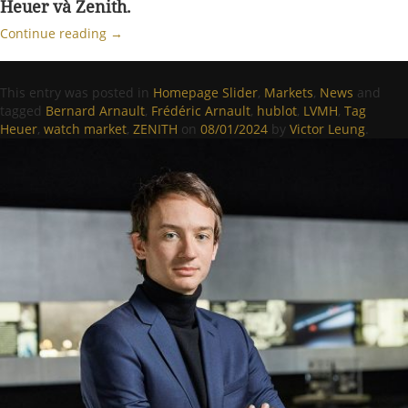
Heuer và Zenith.
Continue reading
→
This entry was posted in
Homepage Slider
,
Markets
,
News
and
tagged
Bernard Arnault
,
Frédéric Arnault
,
hublot
,
LVMH
,
Tag
Heuer
,
watch market
,
ZENITH
on
08/01/2024
by
Victor Leung
.