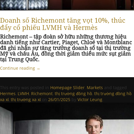
Doanh số Richemont tăng vọt 10%, thúc
đẩy cổ phiếu LVMH và Hermès
Richemont – tập đoàn sở hữu những thương hiệu
danh tiếng như Cartier, Piaget, Chloé và Montblanc
đã ghi nhận sự tăng trưởng doanh số tại thị trường
Mỹ và châu Âu, đồng thời giảm thiểu mức sụt giảm
tại Trung Quốc.
Continue reading
→
This entry was posted in
Homepage Slider
,
Markets
and tagged
Hermes
,
LVMH
,
Richemont
,
thị trường đồng hồ
,
thị trường đồng hồ
xa xỉ
,
thị trường xa xỉ
on
26/01/2025
by
Victor Leung
.