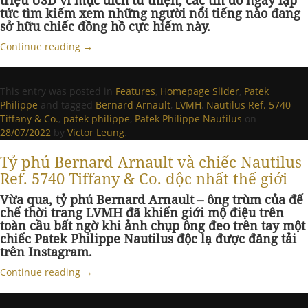
triệu USD vì mục đích từ thiện, các tín đồ ngay lập
tức tìm kiếm xem những người nổi tiếng nào đang
sở hữu chiếc đồng hồ cực hiếm này.
Continue reading
→
This entry was posted in
Features
,
Homepage Slider
,
Patek
Philippe
and tagged
Bernard Arnault
,
LVMH
,
Nautilus Ref. 5740
Tiffany & Co.
,
patek philippe
,
Patek Philippe Nautilus
on
28/07/2022
by
Victor Leung
.
Tỷ phú Bernard Arnault và chiếc Nautilus
Ref. 5740 Tiffany & Co. độc nhất thế giới
Vừa qua, tỷ phú Bernard Arnault – ông trùm của đế
chế thời trang LVMH đã khiến giới mộ điệu trên
toàn cầu bất ngờ khi ảnh chụp ông đeo trên tay một
chiếc Patek Philippe Nautilus độc lạ được đăng tải
trên Instagram.
Continue reading
→