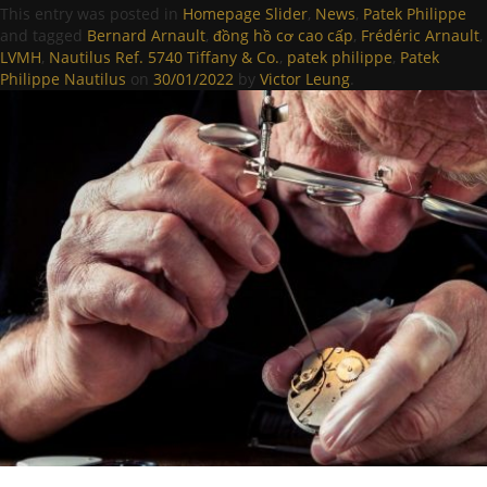
This entry was posted in
Homepage Slider
,
News
,
Patek Philippe
and tagged
Bernard Arnault
,
đồng hồ cơ cao cấp
,
Frédéric Arnault
,
LVMH
,
Nautilus Ref. 5740 Tiffany & Co.
,
patek philippe
,
Patek
Philippe Nautilus
on
30/01/2022
by
Victor Leung
.