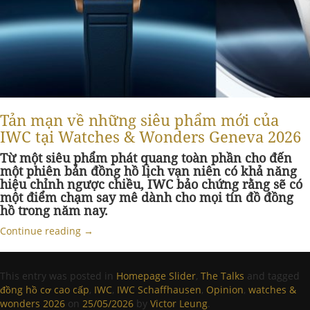
Tản mạn về những siêu phẩm mới của
IWC tại Watches & Wonders Geneva 2026
Từ một siêu phẩm phát quang toàn phần cho đến
một phiên bản đồng hồ lịch vạn niên có khả năng
hiệu chỉnh ngược chiều, IWC bảo chứng rằng sẽ có
một điểm chạm say mê dành cho mọi tín đồ đồng
hồ trong năm nay.
Continue reading
→
This entry was posted in
Homepage Slider
,
The Talks
and tagged
đồng hồ cơ cao cấp
,
IWC
,
IWC Schaffhausen
,
Opinion
,
watches &
wonders 2026
on
25/05/2026
by
Victor Leung
.