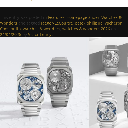
This entry was posted in
Features
,
Homepage Slider
,
Watches &
Wonders
and tagged
Jaeger-LeCoultre
,
patek philippe
,
Vacheron
Constantin
,
watches & wonders
,
watches & wonders 2026
on
24/04/2026
by
Victor Leung
.