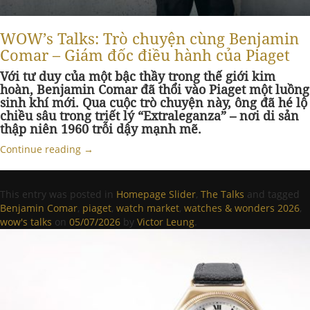
WOW’s Talks: Trò chuyện cùng Benjamin
Comar – Giám đốc điều hành của Piaget
Với tư duy của một bậc thầy trong thế giới kim
hoàn, Benjamin Comar đã thổi vào Piaget một luồng
sinh khí mới. Qua cuộc trò chuyện này, ông đã hé lộ
chiều sâu trong triết lý “Extraleganza” – nơi di sản
thập niên 1960 trỗi dậy mạnh mẽ.
Continue reading
→
This entry was posted in
Homepage Slider
,
The Talks
and tagged
Benjamin Comar
,
piaget
,
watch market
,
watches & wonders 2026
,
wow's talks
on
05/07/2026
by
Victor Leung
.