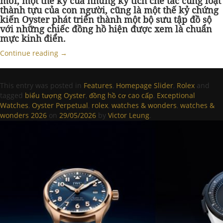
mới, một thế kỷ của những kỳ tích chế tác cùng loạt
thành tựu của con người, cũng là một thế kỷ chứng
kiến Oyster phát triển thành một bộ sưu tập đồ sộ
với những chiếc đồng hồ hiện được xem là chuẩn
mực kinh điển.
Continue reading
→
This entry was posted in
Features
,
Homepage Slider
,
Rolex
and
tagged
biểu tượng Oyster
,
đồng hồ cơ cao cấp
,
Exceptional
Watches
,
Oyster Perpetual
,
rolex
,
watches & wonders
,
watches &
wonders 2026
on
29/05/2026
by
Victor Leung
.