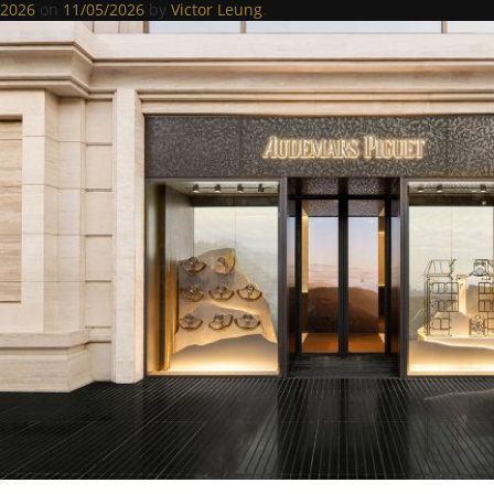
2026
on
11/05/2026
by
Victor Leung
.