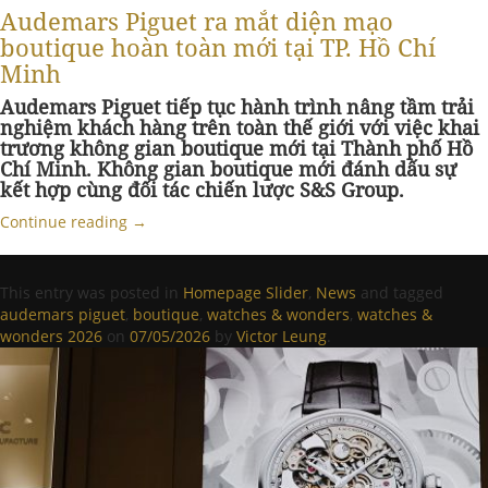
Audemars Piguet ra mắt diện mạo
boutique hoàn toàn mới tại TP. Hồ Chí
Minh
Audemars Piguet tiếp tục hành trình nâng tầm trải
nghiệm khách hàng trên toàn thế giới với việc khai
trương không gian boutique mới tại Thành phố Hồ
Chí Minh. Không gian boutique mới đánh dấu sự
kết hợp cùng đối tác chiến lược S&S Group.
Continue reading
→
This entry was posted in
Homepage Slider
,
News
and tagged
audemars piguet
,
boutique
,
watches & wonders
,
watches &
wonders 2026
on
07/05/2026
by
Victor Leung
.