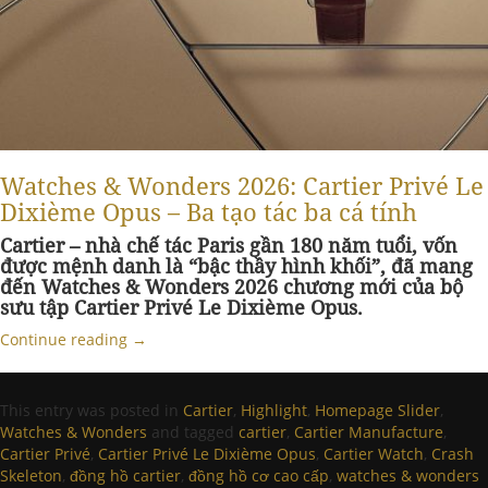
Watches & Wonders 2026: Cartier Privé Le
Dixième Opus – Ba tạo tác ba cá tính
Cartier – nhà chế tác Paris gần 180 năm tuổi, vốn
được mệnh danh là “bậc thầy hình khối”, đã mang
đến Watches & Wonders 2026 chương mới của bộ
sưu tập Cartier Privé Le Dixième Opus.
Continue reading
→
This entry was posted in
Cartier
,
Highlight
,
Homepage Slider
,
Watches & Wonders
and tagged
cartier
,
Cartier Manufacture
,
Cartier Privé
,
Cartier Privé Le Dixième Opus
,
Cartier Watch
,
Crash
Skeleton
,
đồng hồ cartier
,
đồng hồ cơ cao cấp
,
watches & wonders