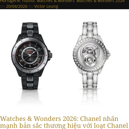
Horlogerie
,
hublot
,
watches & wonders
,
watches & wonders 2026
on
20/04/2026
by
Victor Leung
.
Watches & Wonders 2026: Chanel nhấn
mạnh bản sắc thương hiệu với loạt Chanel