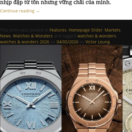
nhịp đập từ tốn nhưng vững chãi của mình.
Continue reading
→
This entry was posted in
Features
,
Homepage Slider
,
Markets
,
News
,
Watches & Wonders
and tagged
watches & wonders
,
watches & wonders 2026
on
04/05/2026
by
Victor Leung
.