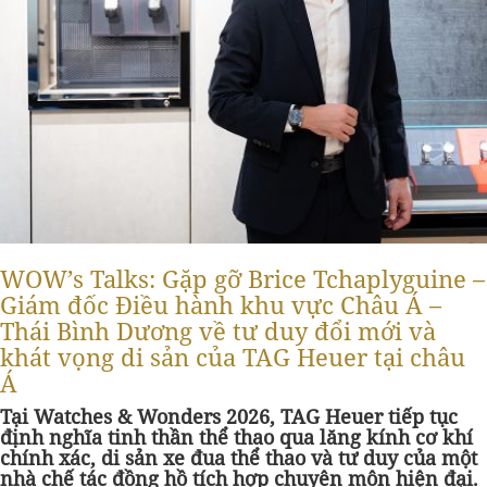
WOW’s Talks: Gặp gỡ Brice Tchaplyguine –
Giám đốc Điều hành khu vực Châu Á –
Thái Bình Dương về tư duy đổi mới và
khát vọng di sản của TAG Heuer tại châu
Á
Tại Watches & Wonders 2026, TAG Heuer tiếp tục
định nghĩa tinh thần thể thao qua lăng kính cơ khí
chính xác, di sản xe đua thể thao và tư duy của một
nhà chế tác đồng hồ tích hợp chuyên môn hiện đại.