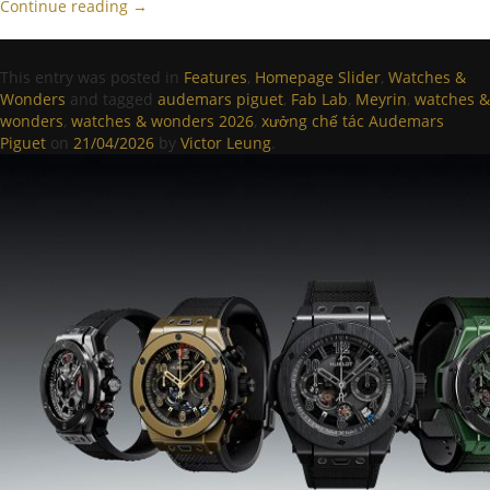
Continue reading
→
This entry was posted in
Features
,
Homepage Slider
,
Watches &
Wonders
and tagged
audemars piguet
,
Fab Lab
,
Meyrin
,
watches &
wonders
,
watches & wonders 2026
,
xưởng chế tác Audemars
Piguet
on
21/04/2026
by
Victor Leung
.