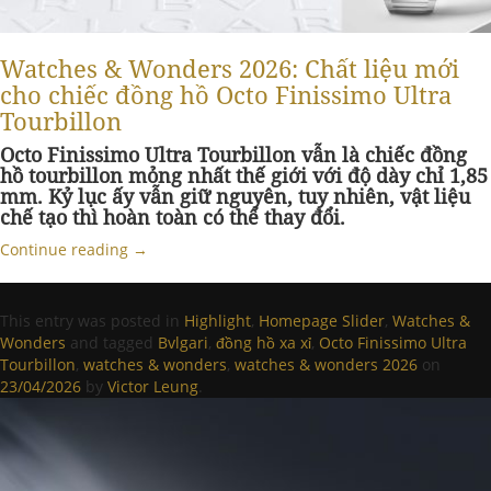
Watches & Wonders 2026: Chất liệu mới
cho chiếc đồng hồ Octo Finissimo Ultra
Tourbillon
Octo Finissimo Ultra Tourbillon vẫn là chiếc đồng
hồ tourbillon mỏng nhất thế giới với độ dày chỉ 1,85
mm. Kỷ lục ấy vẫn giữ nguyên, tuy nhiên, vật liệu
chế tạo thì hoàn toàn có thể thay đổi.
Continue reading
→
This entry was posted in
Highlight
,
Homepage Slider
,
Watches &
Wonders
and tagged
Bvlgari
,
đồng hồ xa xỉ
,
Octo Finissimo Ultra
Tourbillon
,
watches & wonders
,
watches & wonders 2026
on
23/04/2026
by
Victor Leung
.