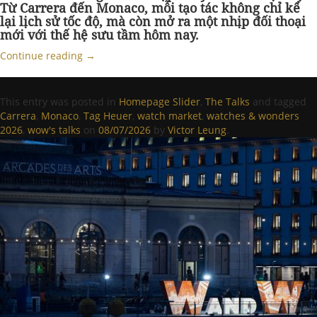
Từ Carrera đến Monaco, mỗi tạo tác không chỉ kể
lại lịch sử tốc độ, mà còn mở ra một nhịp đối thoại
mới với thế hệ sưu tầm hôm nay.
Continue reading
→
This entry was posted in
Homepage Slider
,
The Talks
and tagged
Carrera
,
Monaco
,
Tag Heuer
,
watch market
,
watches & wonders
2026
,
wow's talks
on
08/07/2026
by
Victor Leung
.