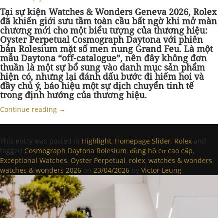
Tại sự kiện Watches & Wonders Geneva 2026, Rolex
đã khiến giới sưu tầm toàn cầu bất ngờ khi mở màn
chương mới cho một biểu tượng của thương hiệu:
Oyster Perpetual Cosmograph Daytona với phiên
bản Rolesium mặt số men nung Grand Feu. Là một
mẫu Daytona “off-catalogue”, nên đây không đơn
thuần là một sự bổ sung vào danh mục sản phẩm
hiện có, nhưng lại đánh dấu bước đi hiếm hoi và
đầy chủ ý, báo hiệu một sự dịch chuyển tinh tế
trong định hướng của thương hiệu.
Continue reading
→
This entry was posted in
Highlight
,
Homepage Slider
,
Rolex
and
tagged
Cosmograph Daytona Rolesium
,
đồng hồ cơ cao cấp
,
Exceptional Watches
,
Oyster Perpetual
,
rolex
,
watches & wonders
,
watches & wonders 2026
on
23/04/2026
by
Victor Leung
.