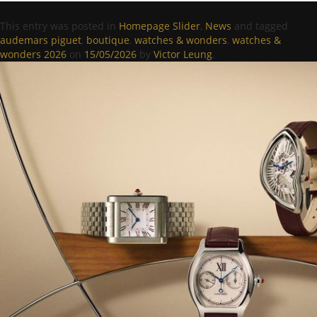
This entry was posted in
Homepage Slider
,
News
and tagged
audemars piguet
,
boutique
,
watches & wonders
,
watches &
wonders 2026
on
15/05/2026
by
Victor Leung
.