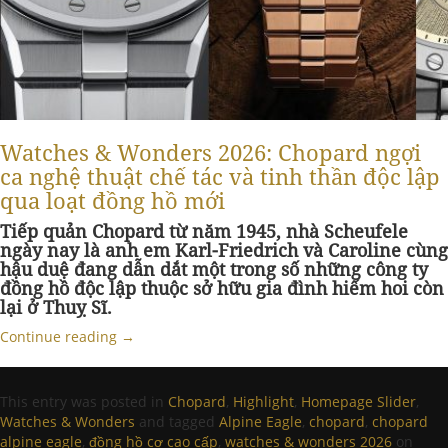
Watches & Wonders 2026: Chopard ngợi
ca nghệ thuật chế tác và tinh thần độc lập
qua loạt đồng hồ mới
Tiếp quản Chopard từ năm 1945, nhà Scheufele
ngày nay là anh em Karl-Friedrich và Caroline cùng
hậu duệ đang dẫn dắt một trong số những công ty
đồng hồ độc lập thuộc sở hữu gia đình hiếm hoi còn
lại ở Thuỵ Sĩ.
Continue reading
→
This entry was posted in
Chopard
,
Highlight
,
Homepage Slider
,
Watches & Wonders
and tagged
Alpine Eagle
,
chopard
,
chopard
alpine eagle
,
đồng hồ cơ cao cấp
,
watches & wonders 2026
on