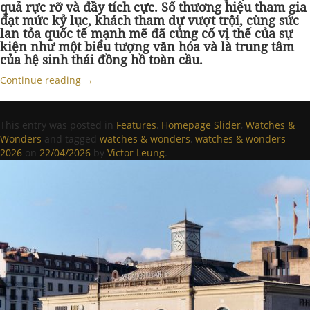
quả rực rỡ và đầy tích cực. Số thương hiệu tham gia
đạt mức kỷ lục, khách tham dự vượt trội, cùng sức
lan tỏa quốc tế mạnh mẽ đã củng cố vị thế của sự
kiện như một biểu tượng văn hóa và là trung tâm
của hệ sinh thái đồng hồ toàn cầu.
Continue reading
→
This entry was posted in
Features
,
Homepage Slider
,
Watches &
Wonders
and tagged
watches & wonders
,
watches & wonders
2026
on
22/04/2026
by
Victor Leung
.