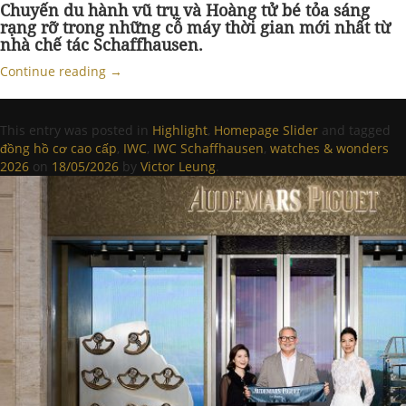
Chuyến du hành vũ trụ và Hoàng tử bé tỏa sáng
rạng rỡ trong những cỗ máy thời gian mới nhất từ
nhà chế tác Schaffhausen.
Continue reading
→
This entry was posted in
Highlight
,
Homepage Slider
and tagged
đồng hồ cơ cao cấp
,
IWC
,
IWC Schaffhausen
,
watches & wonders
2026
on
18/05/2026
by
Victor Leung
.