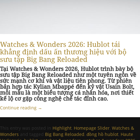
Watches & Wonders 2026: Hublot tái
khẳng định dấu ấn thương hiệu với bộ
sưu tập Big Bang Reloaded
Tại Watches & Wonders 2026, Hublot trình bày bộ
sưu tập Big Bang Reloaded như một tuyên ngôn về
sức mạnh cơ khí và vật liệu tiên phong. Từ phiên
bản hợp tác Kylian Mbappé đến kỷ vật Usain Bolt,
mỗi mẫu là một biểu tượng cá nhân hóa, nơi thiết
kế lộ cơ gặp công nghệ chế tác đỉnh cao.
Continue reading
→
This entry was posted in
Highlight
,
Homepage Slider
,
Watches &
Wonders
and tagged
Big Bang Reloaded
,
đồng hồ hublot
,
Haute