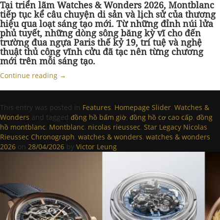
Tại triển lãm Watches & Wonders 2026, Montblanc
tiếp tục kể câu chuyện di sản và lịch sử của thương
hiệu qua loạt sáng tạo mới. Từ những đỉnh núi lửa
phủ tuyết, những dòng sông băng kỳ vĩ cho đến
trường đua ngựa Paris thế kỷ 19, trí tuệ và nghệ
thuật thủ công vĩnh cửu đã tạc nên từng chương
mới trên mỗi sáng tạo.
Continue reading
→
This entry was posted in
Features
,
Homepage Slider
,
Watches &
Wonders
and tagged
đồng hồ bấm giờ
,
đồng hồ cơ cao cấp
,
đồng
hồ montblanc
,
Montblanc
,
nicolas rieussec
,
Star Legacy Nicolas
Rieussec Chronograph
,
watches & wonders
,
watches & wonders
2026
on
28/04/2026
by
Victor Leung
.