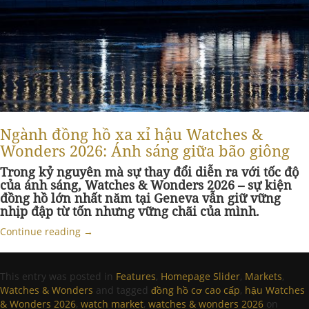
Ngành đồng hồ xa xỉ hậu Watches &
Wonders 2026: Ánh sáng giữa bão giông
Trong kỷ nguyên mà sự thay đổi diễn ra với tốc độ
của ánh sáng, Watches & Wonders 2026 – sự kiện
đồng hồ lớn nhất năm tại Geneva vẫn giữ vững
nhịp đập từ tốn nhưng vững chãi của mình.
Continue reading
→
This entry was posted in
Features
,
Homepage Slider
,
Markets
,
Watches & Wonders
and tagged
đồng hồ cơ cao cấp
,
hậu Watches
& Wonders 2026
,
watch market
,
watches & wonders 2026
on