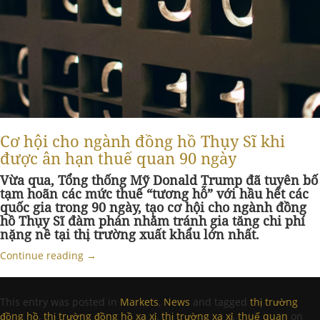
Cơ hội cho ngành đồng hồ Thụy Sĩ khi
được ân hạn thuế quan 90 ngày
Vừa qua, Tổng thống Mỹ Donald Trump đã tuyên bố
tạm hoãn các mức thuế “tương hỗ” với hầu hết các
quốc gia trong 90 ngày, tạo cơ hội cho ngành đồng
hồ Thụy Sĩ đàm phán nhằm tránh gia tăng chi phí
nặng nề tại thị trường xuất khẩu lớn nhất.
Continue reading
→
This entry was posted in
Markets
,
News
and tagged
thị trường
đồng hồ
,
thị trường đồng hồ xa xỉ
,
thị trường xa xỉ
,
thuế quan
on