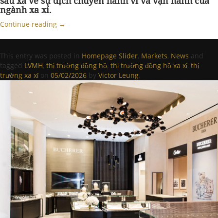
sâu xa về sự dịch chuyển hành vi và vận hành của
ngành xa xỉ.
Continue reading
→
This entry was posted in
Homepage Slider
,
Markets
,
News
and
tagged
LVMH
,
thị trường đồng hồ
,
thị trường đồng hồ xa xỉ
,
thị
trường xa xỉ
on
05/02/2026
by
Victor Leung
.