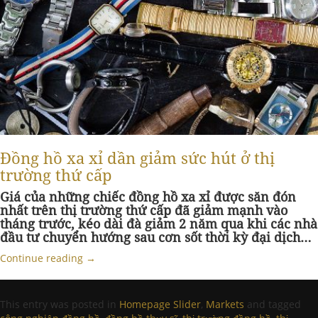
Đồng hồ xa xỉ dần giảm sức hút ở thị
trường thứ cấp
Giá của những chiếc đồng hồ xa xỉ được săn đón
nhất trên thị trường thứ cấp đã giảm mạnh vào
tháng trước, kéo dài đà giảm 2 năm qua khi các nhà
đầu tư chuyển hướng sau cơn sốt thời kỳ đại dịch…
Continue reading
→
This entry was posted in
Homepage Slider
,
Markets
and tagged