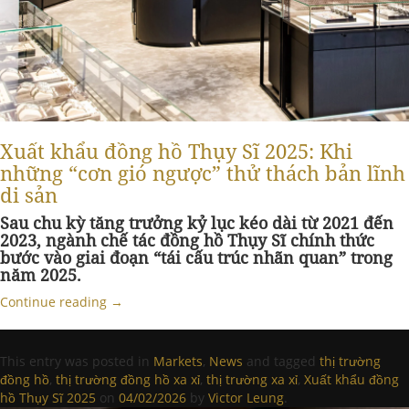
Xuất khẩu đồng hồ Thụy Sĩ 2025: Khi
những “cơn gió ngược” thử thách bản lĩnh
di sản
Sau chu kỳ tăng trưởng kỷ lục kéo dài từ 2021 đến
2023, ngành chế tác đồng hồ Thụy Sĩ chính thức
bước vào giai đoạn “tái cấu trúc nhãn quan” trong
năm 2025.
Continue reading
→
This entry was posted in
Markets
,
News
and tagged
thị trường
đồng hồ
,
thị trường đồng hồ xa xỉ
,
thị trường xa xỉ
,
Xuất khẩu đồng
hồ Thụy Sĩ 2025
on
04/02/2026
by
Victor Leung
.