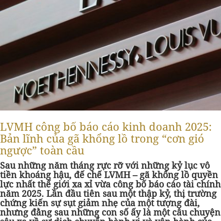
LVMH công bố báo cáo kinh doanh 2025:
Bản lĩnh của gã khổng lồ trong “cơn gió
ngược” toàn cầu
Sau những năm tháng rực rỡ với những kỷ lục vô
tiền khoáng hậu, đế chế LVMH – gã khổng lồ quyền
lực nhất thế giới xa xỉ vừa công bố báo cáo tài chính
năm 2025. Lần đầu tiên sau một thập kỷ, thị trường
chứng kiến sự sụt giảm nhẹ của một tượng đài,
nhưng đằng sau những con số ấy là một câu chuyện