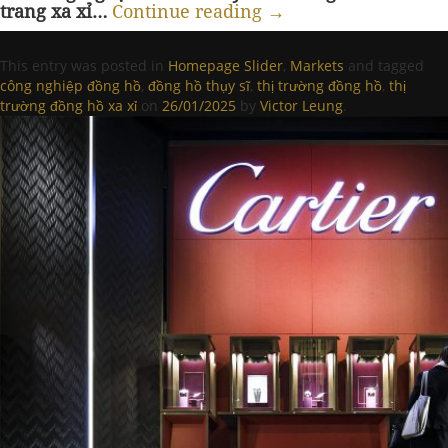
trang xa xỉ…
Continue reading
→
This entry was posted in
Homepage Slider
,
Markets
and tagged
công nghiệp đồng hồ
,
đồng hồ thụy sĩ
,
thị trường đồng hồ
,
thị
trường đồng hồ xa xỉ
on
26/01/2025
by
Victor Leung
.