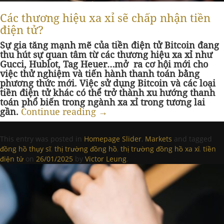
Các thương hiệu xa xỉ sẽ chấp nhận tiền
điện tử?
Sự gia tăng mạnh mẽ của tiền điện tử Bitcoin đang
thu hút sự quan tâm từ các thương hiệu xa xỉ như
Gucci, Hublot, Tag Heuer…mở ra cơ hội mới cho
việc thử nghiệm và tiến hành thanh toán bằng
phương thức mới. Việc sử dụng Bitcoin và các loại
tiền điện tử khác có thể trở thành xu hướng thanh
toán phổ biến trong ngành xa xỉ trong tương lai
gần.
Continue reading
→
This entry was posted in
Homepage Slider
,
Markets
and tagged
đồng hồ thụy sĩ
,
thị trường đồng hồ
,
thị trường đồng hồ xa xỉ
,
tiền
điện tử
on
26/01/2025
by
Victor Leung
.