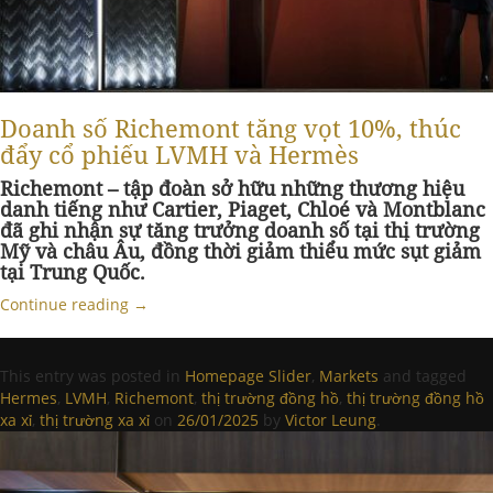
Doanh số Richemont tăng vọt 10%, thúc
đẩy cổ phiếu LVMH và Hermès
Richemont – tập đoàn sở hữu những thương hiệu
danh tiếng như Cartier, Piaget, Chloé và Montblanc
đã ghi nhận sự tăng trưởng doanh số tại thị trường
Mỹ và châu Âu, đồng thời giảm thiểu mức sụt giảm
tại Trung Quốc.
Continue reading
→
This entry was posted in
Homepage Slider
,
Markets
and tagged
Hermes
,
LVMH
,
Richemont
,
thị trường đồng hồ
,
thị trường đồng hồ
xa xỉ
,
thị trường xa xỉ
on
26/01/2025
by
Victor Leung
.