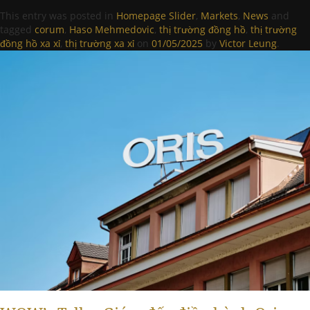
This entry was posted in
Homepage Slider
,
Markets
,
News
and
tagged
corum
,
Haso Mehmedovic
,
thị trường đồng hồ
,
thị trường
đồng hồ xa xỉ
,
thị trường xa xỉ
on
01/05/2025
by
Victor Leung
.