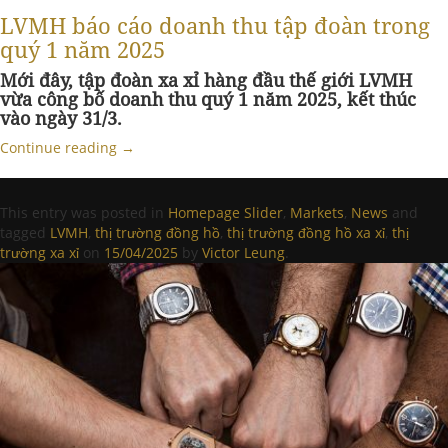
LVMH báo cáo doanh thu tập đoàn trong
quý 1 năm 2025
Mới đây, tập đoàn xa xỉ hàng đầu thế giới LVMH
vừa công bố doanh thu quý 1 năm 2025, kết thúc
vào ngày 31/3.
Continue reading
→
This entry was posted in
Homepage Slider
,
Markets
,
News
and
tagged
LVMH
,
thị trường đồng hồ
,
thị trường đồng hồ xa xỉ
,
thị
trường xa xỉ
on
15/04/2025
by
Victor Leung
.