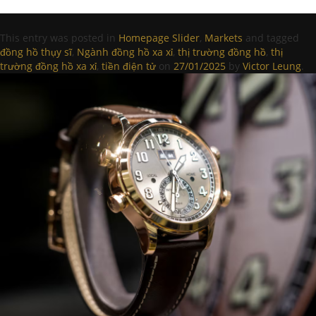
This entry was posted in
Homepage Slider
,
Markets
and tagged
đồng hồ thụy sĩ
,
Ngành đồng hồ xa xỉ
,
thị trường đồng hồ
,
thị
trường đồng hồ xa xỉ
,
tiền điện tử
on
27/01/2025
by
Victor Leung
.