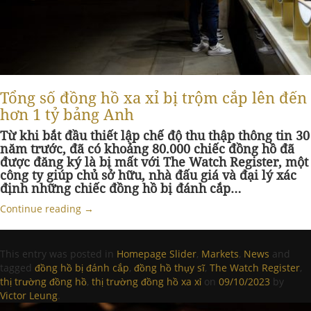
Tổng số đồng hồ xa xỉ bị trộm cắp lên đến
hơn 1 tỷ bảng Anh
Từ khi bắt đầu thiết lập chế độ thu thập thông tin 30
năm trước, đã có khoảng 80.000 chiếc đồng hồ đã
được đăng ký là bị mất với The Watch Register, một
công ty giúp chủ sở hữu, nhà đấu giá và đại lý xác
định những chiếc đồng hồ bị đánh cắp…
Continue reading
→
This entry was posted in
Homepage Slider
,
Markets
,
News
and
tagged
đồng hồ bị đánh cắp
,
đồng hồ thụy sĩ
,
The Watch Register
,
thị trường đồng hồ
,
thị trường đồng hồ xa xỉ
on
09/10/2023
by
Victor Leung
.