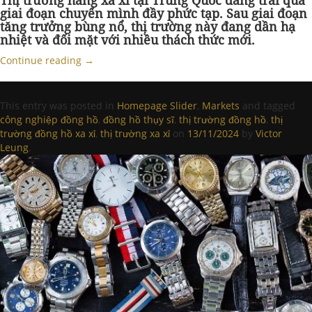
Thị trường hàng xa xỉ tại Trung Quốc đang trải qua
giai đoạn chuyển mình đầy phức tạp. Sau giai đoạn
tăng trưởng bùng nổ, thị trường này đang dần hạ
nhiệt và đối mặt với nhiều thách thức mới.
Continue reading
→
This entry was posted in
Homepage Slider
,
Markets
and tagged
công nghiệp đồng hồ
,
đồng hồ thụy sĩ
,
thị trường đồng hồ
,
thị
trường đồng hồ xa xỉ
,
thị trường xa xỉ
on
13/11/2024
by
Victor
Leung
.