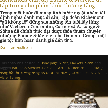
tập trung cho phân khúc thượng tầng
Trong một bước đi mang tính bước ngoặt nhằm tái
định nghĩa danh mục di sản, Tập đoàn Richemont
–
“gã khổng lồ” đứng sau những
tên
tuổi lẫy lừng
như Vacheron Constantin
, Cartier và A. Lange &
Söhne đã chính thức đạt được thỏa thuận chuyển
nhượng Baume & Mercier cho Damiani Group, một
gia tộc kim hoàn danh giá đến từ Ý.
Continue reading
→
This entry was posted in
Homepage Slider
,
Markets
,
News
and
tagged
Baume & Mercier
,
Damiani Group
,
Richemont
,
thị trường
đồng hồ
,
thị trường đồng hồ xa xỉ
,
thị trường xa xỉ
on
03/02/2026
by
Victor Leung
.