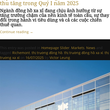
thu tăng trong Quý I năm 2025
Ngành đồng hồ xa xỉ đang chịu ảnh hưởng từ sự
tăng trưởng chậm của nền kinh tế toàn cầu, sự thay
đổi trong hành vi tiêu dùng và cả các cuộc chiến
thuế quan.
Continue reading
→
This entry was posted in
Homepage Slider
,
Markets
,
News
and
tagged
Richemont
,
thị trường đồng hồ
,
thị trường đồng hồ xa xỉ
,
thị
trường xa xỉ
on
16/07/2025
by
Victor Leung
.