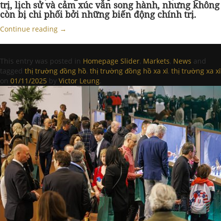
trị, lịch sử và cảm xúc vẫn song hành, nhưng không
còn bị chi phối bởi những biến động chính trị.
Continue reading
→
This entry was posted in
Homepage Slider
,
Markets
,
News
and
tagged
thị trường đồng hồ
,
thị trường đồng hồ xa xỉ
,
thị trường xa xỉ
on
01/11/2025
by
Victor Leung
.