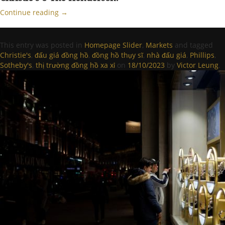
Continue reading
→
This entry was posted in
Homepage Slider
,
Markets
and tagged
Christie's
,
đấu giá đồng hồ
,
đồng hồ thụy sĩ
,
nhà đấu giá
,
Phillips
,
Sotheby's
,
thị trường đồng hồ xa xỉ
on
18/10/2023
by
Victor Leung
.