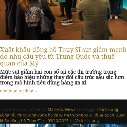
Xuất khẩu đồng hồ Thụy Sĩ sụt giảm mạnh
do nhu cầu yếu từ Trung Quốc và thuế
quan của Mỹ
Mức sụt giảm hai con số tại các thị trường trọng
điểm báo hiệu những thay đổi cấu trúc sâu sắc hơn
trong mô hình tiêu dùng hàng xa xỉ.
Continue reading
→
This entry was posted in
Markets
,
News
and tagged
thị trường
đồng hồ
,
thị trường đồng hồ xa xỉ
,
thị trường xa xỉ
,
thuế quan
,
Xuất
khẩu đồng hồ Thụy Sĩ
on
03/10/2025
by
Victor Leung
.