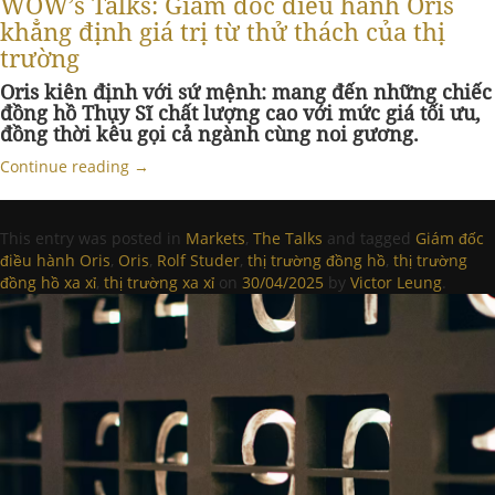
WOW’s Talks: Giám đốc điều hành Oris
khẳng định giá trị từ thử thách của thị
trường
Oris kiên định với sứ mệnh: mang đến những chiếc
đồng hồ Thụy Sĩ chất lượng cao với mức giá tối ưu,
đồng thời kêu gọi cả ngành cùng noi gương.
Continue reading
→
This entry was posted in
Markets
,
The Talks
and tagged
Giám đốc
điều hành Oris
,
Oris
,
Rolf Studer
,
thị trường đồng hồ
,
thị trường
đồng hồ xa xỉ
,
thị trường xa xỉ
on
30/04/2025
by
Victor Leung
.