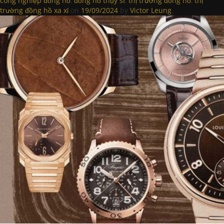
công nghiệp đồng hồ
,
đồng hồ thụy sĩ
,
thị trường đồng hồ
,
thị
trường đồng hồ xa xỉ
on
19/09/2024
by
Victor Leung
.