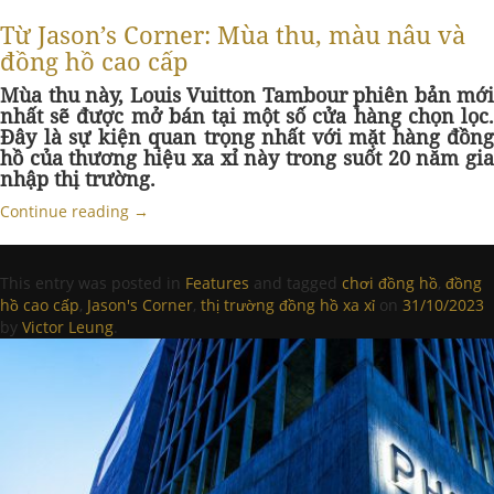
Từ Jason’s Corner: Mùa thu, màu nâu và
đồng hồ cao cấp
Mùa thu này, Louis Vuitton Tambour phiên bản mới
nhất sẽ được mở bán tại một số cửa hàng chọn lọc.
Đây là sự kiện quan trọng nhất với mặt hàng đồng
hồ của thương hiệu xa xỉ này trong suốt 20 năm gia
nhập thị trường.
Continue reading
→
This entry was posted in
Features
and tagged
chơi đồng hồ
,
đồng
hồ cao cấp
,
Jason's Corner
,
thị trường đồng hồ xa xỉ
on
31/10/2023
by
Victor Leung
.