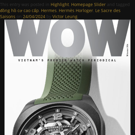
This entry was posted in
Highlight
,
Homepage Slider
and tagged
đồng hồ cơ cao cấp
,
Hermes
,
Hermès Horloger
,
Le Sacre des
Saisons
on
24/04/2024
by
Victor Leung
.