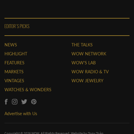
EDITOR'S PICKS
NEWS
THE TALKS
HIGHLIGHT
WOW NETWORK
FEATURES
WOW'S LAB
MARKETS
WOW RADIO & TV
VINTAGES
WOW JEWELRY
WATCHES & WONDERS
Advertise with Us
Copyright © 2026 WOW. All Rights Reserved. Website by
Tony Toàn