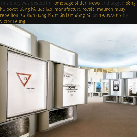
This entry was posted in
Homepage Slider
,
News
and tagged
đồng
hồ bovet
,
đồng hồ đọc lập
,
manufacture royale
,
mauron musy
,
rebellion
,
sự kiện đồng hồ
,
triển lãm đồng hồ
on
19/09/2019
by
Victor Leung
.