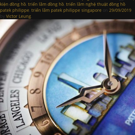
kiện đồng hồ
,
triển lãm đồng hồ
,
triển lãm nghệ thuật đồng hồ
patek philippe
,
triển lãm patek philippe singapore
on
29/09/2019
by
Victor Leung
.