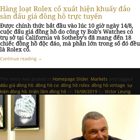
Hàng loạt Rolex cổ xuất hiện khuấy đảo
sàn đấu giá đồng hồ trực tuyến
Được chính thức bắt đầu vào lúc 10 giờ ngày 14/8,
cuộc đấu giá đồng hồ do công ty Bob’s Watches có
trụ sở tại California và Sotheby’s đã mang đến 18
chiếc đồng hồ độc đáo, mà phần lớn trong số đó đều
là Rolex cổ.
Continue reading
→
This entry was posted in
Homepage Slider
,
Markets
and tagged
đấu giá đồng hồ
,
đồng hồ cơ
,
đồng hồ rolex
,
đồng hồ vintage
,
sự
kiện đồng hồ
,
triển lãm đồng hồ
on
16/08/2019
by
Victor Leung
.