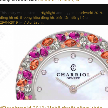
This entry was posted in
Highlight
and tagged
baselworld 2019
,
đồng hồ nữ
,
thương hiệu đồng hồ
,
triển lãm đồng hồ
on
29/04/2019
by
Victor Leung
.