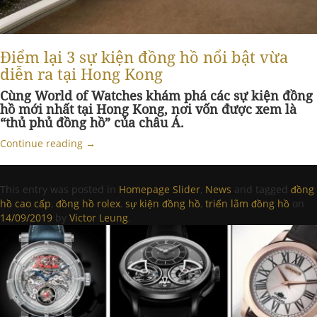
Điểm lại 3 sự kiện đồng hồ nổi bật vừa
diễn ra tại Hong Kong
Cùng World of Watches khám phá các sự kiện đồng
hồ mới nhất tại Hong Kong, nơi vốn được xem là
“thủ phủ đồng hồ” của châu Á.
Continue reading
→
This entry was posted in
Homepage Slider
,
News
and tagged
đồng
hồ cao cấp
,
đồng hồ rolex
,
sự kiện đồng hồ
,
triển lãm đồng hồ
on
14/09/2019
by
Victor Leung
.