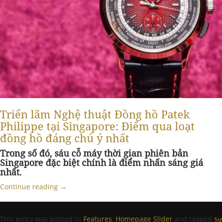
Triển lãm Nghệ thuật Đồng hồ Patek
Philippe tại Singapore: Điểm qua loạt
đồng hồ đáng chú ý nhất
Trong số đó, sáu cỗ máy thời gian phiên bản
Singapore đặc biệt chính là điểm nhấn sáng giá
nhất.
Continue reading
→
This entry was posted in
Features
,
Homepage Slider
and tagged
sự