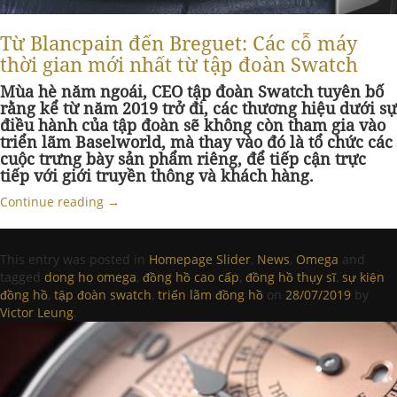
Từ Blancpain đến Breguet: Các cỗ máy
thời gian mới nhất từ tập đoàn Swatch
Mùa hè năm ngoái, CEO tập đoàn Swatch tuyên bố
rằng kể từ năm 2019 trở đi, các thương hiệu dưới sự
điều hành của tập đoàn sẽ không còn tham gia vào
triển lãm Baselworld, mà thay vào đó là tổ chức các
cuộc trưng bày sản phẩm riêng, để tiếp cận trực
tiếp với giới truyền thông và khách hàng.
Continue reading
→
This entry was posted in
Homepage Slider
,
News
,
Omega
and
tagged
dong ho omega
,
đồng hồ cao cấp
,
đồng hồ thụy sĩ
,
sự kiện
đồng hồ
,
tập đoàn swatch
,
triển lãm đồng hồ
on
28/07/2019
by
Victor Leung
.