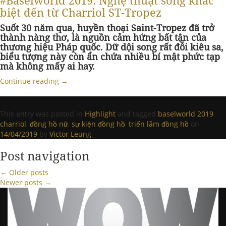
#Baselworld 2019: Nghệ thuật sống khác
biệt đến từ Charriol ST-Tropez
Suốt 30 năm qua, huyền thoại Saint-Tropez đã trở
thành nàng thơ, là nguồn cảm hứng bất tận của
thương hiệu Pháp quốc. Dữ dội song rất đỗi kiêu sa,
biểu tượng này còn ẩn chứa nhiều bí mật phức tạp
mà không mấy ai hay.
Continue reading
→
This entry was posted in
Highlight
and tagged
baselworld 2019
,
charriol
,
đồng hồ nữ
,
sự kiện đồng hồ
,
triển lãm đồng hồ
on
14/04/2019
by
Victor Leung
.
Post navigation
←
Older posts
Newer posts
→