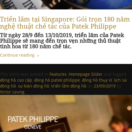
Triển lãm tại Singapore: Gói trọn 180 năm
nghệ thuật chế tác của Patek Philippe
Từ ngày 28/9 đến 13/10/2019, triển lãm của Patek
Philippe sẽ mang đến trọn vẹn những thủ thuật
tinh hoa từ 180 năm chế tác.
Continue reading
→
This entry was posted in
Features
,
Homepage Slider
and tagged
đồng hồ cao cấp
,
đồng hồ patek philippe
,
đồng hồ thụy sĩ
,
lịch sử
đồng hồ
,
sự kiện đồng hồ
,
triển lãm đồng hồ
on
23/09/2019
by
Victor Leung
.