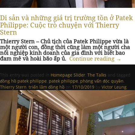
Di sản và những giá trị trường tồn ở Patek
Philippe: Cuộc trò chuyện với Thierry
Stern
Thierry Stern – Chủ tịch của Patek Philippe vừa là
một người con, đồng thời cũng làm một người cha
nối nghiệp kinh doanh của gia đình với biết bao
đam mê và hoài bão ấp ủ.
Continue reading
→
This entry was posted in
Homepage Slider
,
The Talks
and tagged
đồng hồ patek philippe
,
patek philippe
,
phỏng vấn độc quyền
,
Thierry Stern
,
triển lãm đồng hồ
on
17/10/2019
by
Victor Leung
.