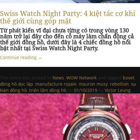
Swiss Watch Night Party: 4 kiệt tác cơ khí
thế giới cùng góp mặt
Từ phát kiến vĩ đại chưa từng có trong vòng 130
năm trở lại đây cho đến cỗ máy làm chấn động cả
thế giới đồng hồ, dưới đây là 4 chiếc đồng hồ nổi
bật nhất tại Swiss Watch Night Party.
Continue reading
→
This entry was posted in
News
,
WOW Network
and tagged
bovet
,
đồng hồ đọc lập
,
manufacture royale
,
mauron musy
,
rebellion
,
sự
kiện đồng hồ
,
triển lãm đồng hồ
on
01/10/2019
by
Victor Leung
.