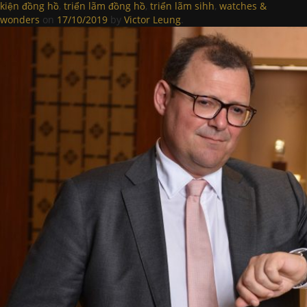
kiện đồng hồ
,
triển lãm đồng hồ
,
triển lãm sihh
,
watches &
wonders
on
17/10/2019
by
Victor Leung
.