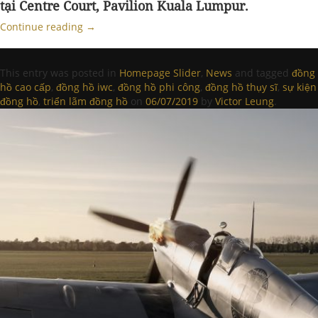
tại Centre Court, Pavilion Kuala Lumpur.
Continue reading
→
This entry was posted in
Homepage Slider
,
News
and tagged
đồng
hồ cao cấp
,
đồng hồ iwc
,
đồng hồ phi công
,
đồng hồ thụy sĩ
,
sự kiện
đồng hồ
,
triển lãm đồng hồ
on
06/07/2019
by
Victor Leung
.