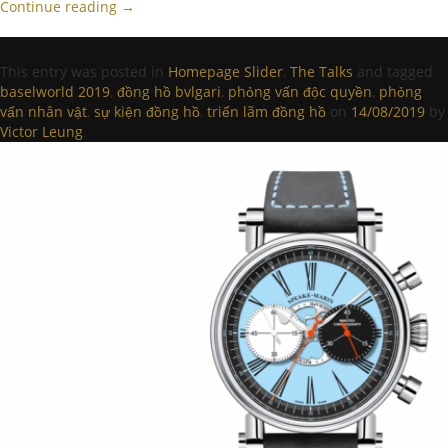
Continue reading
→
This entry was posted in
Homepage Slider
,
The Talks
and tagged
baselworld 2019
,
đồng hồ bvlgari
,
phỏng vấn độc quyền
,
phỏng
vấn nhân vật
,
sự kiện đồng hồ
,
triển lãm đồng hồ
on
14/08/2019
by
Victor Leung
.