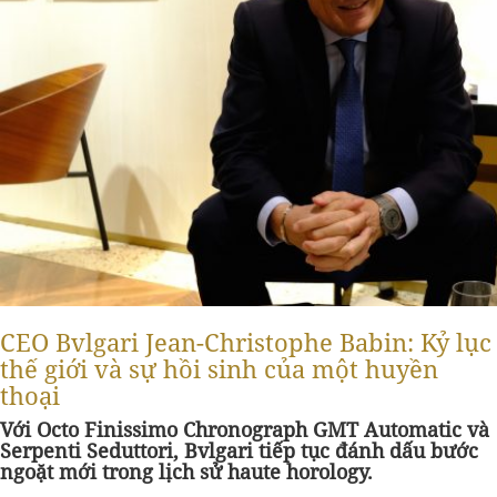
CEO Bvlgari Jean-Christophe Babin: Kỷ lục
thế giới và sự hồi sinh của một huyền
thoại
Với Octo Finissimo Chronograph GMT Automatic và
Serpenti Seduttori, Bvlgari tiếp tục đánh dấu bước
ngoặt mới trong lịch sử haute horology.