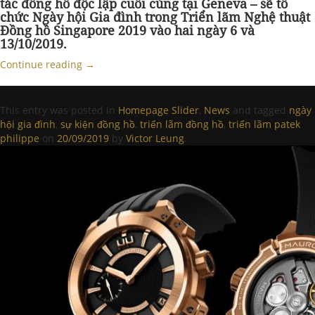
tác đồng hồ độc lập cuối cùng tại Geneva – sẽ tổ
chức Ngày hội Gia đình trong Triển lãm Nghệ thuật
Đồng hồ Singapore 2019 vào hai ngày 6 và
13/10/2019.
Continue reading
→
This entry was posted in
Homepage Slider
,
News
and tagged
ngày
hội gia đình
,
sự kiện đồng hồ
,
triển lãm đồng hồ
,
triển lãm patek
philippe
on
20/09/2019
by
Victor Leung
.