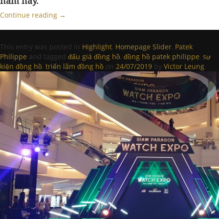
năm nay.
Continue reading
→
This entry was posted in
Highlight
,
Homepage Slider
,
Patek
Philippe
and tagged
đấu giá đồng hồ
,
đồng hồ patek philippe
,
sự
kiện đồng hồ
,
triển lãm đồng hồ
on
24/07/2019
by
Victor Leung
.