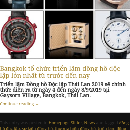
Bangkok tổ chức triển lãm đồng hồ độc
lập lớn nhất từ trước đến nay
Triển lãm Đồng hồ Độc lập Thái Lan 2019 sẽ chính
thức diễn ra từ ngày 4 đến ngày 8/9/2019 tại
Gaysorn Village, Bangkok, Thái Lan.
Continue reading
→
This entry was posted in
Homepage Slider
,
News
and tagged
đồng
hồ đọc lập
,
sự kiện đồng hồ
,
thương hiệu đồng hồ
,
triển lãm đồng