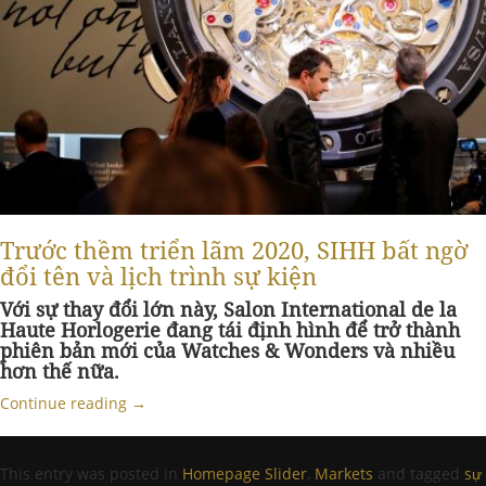
Trước thềm triển lãm 2020, SIHH bất ngờ
đổi tên và lịch trình sự kiện
Với sự thay đổi lớn này, Salon International de la
Haute Horlogerie đang tái định hình để trở thành
phiên bản mới của Watches & Wonders và nhiều
hơn thế nữa.
Continue reading
→
This entry was posted in
Homepage Slider
,
Markets
and tagged
sự