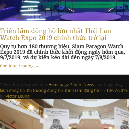
Triển lãm đồng hồ lớn nhất Thái Lan
Watch Expo 2019 chính thức trở lại
Quy tụ hơn 180 thương hiệu, Siam Paragon Watch
Expo 2019 đã chính thức khởi động ngày hôm qua,
9/7/2019, và dự kiến kéo dài đến ngày 7/8/2019.
Continue reading
→
This entry was posted in
Homepage Slider
,
News
and tagged
sự
kiện đồng hồ
,
thị trường đồng hồ
,
triển lãm đồng hồ
on
10/07/2019
by
Victor Leung
.