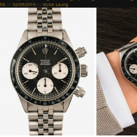
hồ
on
02/09/2019
by
Victor Leung
.