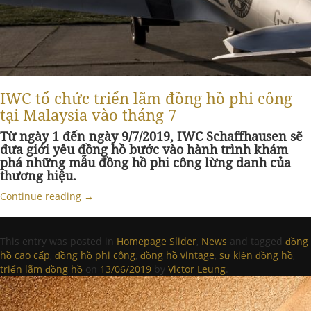
IWC tổ chức triển lãm đồng hồ phi công
tại Malaysia vào tháng 7
Từ ngày 1 đến ngày 9/7/2019, IWC Schaffhausen sẽ
đưa giới yêu đồng hồ bước vào hành trình khám
phá những mẫu đồng hồ phi công lừng danh của
thương hiệu.
Continue reading
→
This entry was posted in
Homepage Slider
,
News
and tagged
đồng
hồ cao cấp
,
đồng hồ phi công
,
đồng hồ vintage
,
sự kiện đồng hồ
,
triển lãm đồng hồ
on
13/06/2019
by
Victor Leung
.