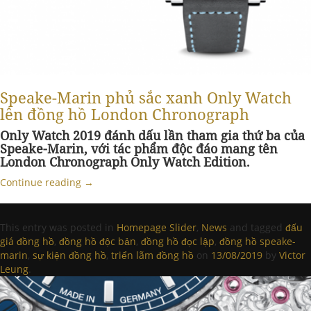
Speake-Marin phủ sắc xanh Only Watch
lên đồng hồ London Chronograph
Only Watch 2019 đánh dấu lần tham gia thứ ba của
Speake-Marin, với tác phẩm độc đáo mang tên
London Chronograph Only Watch Edition.
Continue reading
→
This entry was posted in
Homepage Slider
,
News
and tagged
đấu
giá đồng hồ
,
đồng hồ độc bản
,
đồng hồ đọc lập
,
đồng hồ speake-
marin
,
sự kiện đồng hồ
,
triển lãm đồng hồ
on
13/08/2019
by
Victor
Leung
.