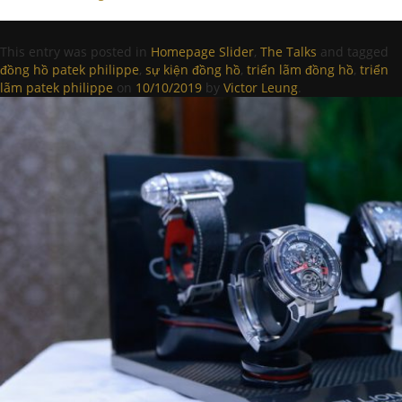
This entry was posted in
Homepage Slider
,
The Talks
and tagged
đồng hồ patek philippe
,
sự kiện đồng hồ
,
triển lãm đồng hồ
,
triển
lãm patek philippe
on
10/10/2019
by
Victor Leung
.