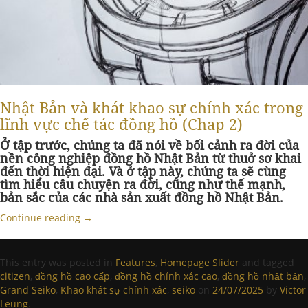
Nhật Bản và khát khao sự chính xác trong
lĩnh vực chế tác đồng hồ (Chap 2)
Ở tập trước, chúng ta đã nói về bối cảnh ra đời của
nền công nghiệp đồng hồ Nhật Bản từ thuở sơ khai
đến thời hiện đại. Và ở tập này, chúng ta sẽ cùng
tìm hiểu câu chuyện ra đời, cũng như thế mạnh,
bản sắc của các nhà sản xuất đồng hồ Nhật Bản.
Continue reading
→
This entry was posted in
Features
,
Homepage Slider
and tagged
citizen
,
đồng hồ cao cấp
,
đồng hồ chính xác cao
,
đồng hồ nhật bản
,
Grand Seiko
,
Khao khát sự chính xác
,
seiko
on
24/07/2025
by
Victor
Leung
.