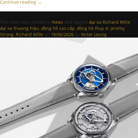
Continue reading
→
This entry was posted in
News
and tagged
đại sứ Richard Mille
,
đại sứ thương hiệu
,
đồng hồ cao cấp
,
đồng hồ thụy sĩ
,
Jeremy
Strong
,
Richard Mille
on
18/06/2026
by
Victor Leung
.