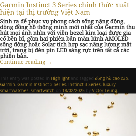
Garmin Instinct 3 Series chính thức xuất
hiện tại thị trường Việt Nam
Sinh ra để phục vụ phong cách sống nặng động,
dòng đồng hồ thông minh mới nhất của Garmin thu
hút mọi ánh nhìn với viền bezel kim loại được gia
cố bền bỉ, gồm hai phiên bản màn hình AMOLED
sống động hoặc Solar tích hợp sạc năng lượng mặt
trời, trang bị đèn pin LED sáng rực trên tất cả các
phiên bản.
Continue reading
→
This entry was posted in
Highlight
and tagged
đồng hồ cao cấp
,
Garmin
,
Garmin Instinct 3 Series
,
Instinct 3 Series
,
luxury
smartwatches
,
smartwatch
on
18/02/2025
by
Victor Leung
.