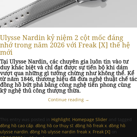
Ulysse Nardin kỷ niệm 2 cột mốc đáng
nhớ trong năm 2026 với Freak [X] thế hệ
mới
Tại Ulysse Nardin, các chuyên gia luôn tin vào tư
duy khác biệt và chỉ đạt được sự tiến bộ khi dám
vượt qua những gì tưởng chừng như không thể. Kể
từ năm 1846, thương hiệu đã đưa nghệ thuật chế tác
đồng hồ bứt phá bằng công nghệ tiên phong cùng
kỹ nghệ thủ công thượng thừa.
Continue reading
→
This entry was posted in
Highlight
,
Homepage Slider
and tagged
đồng hồ cao cấp
,
đồng hồ cơ thuỵ sĩ
,
đồng hồ freak x
,
đồng hồ
ulysse nardin
,
đồng hồ ulysse nardin freak x
,
Freak [X]
on