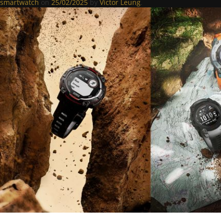
smartwatch
on
25/02/2025
by
Victor Leung
.