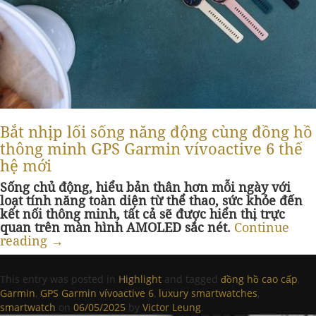
Bắt nhịp lối sống năng động cùng đồng hồ
thông minh GPS Garmin vívoactive 6 thế
hệ mới
Sống chủ động, hiểu bản thân hơn mỗi ngày với
loạt tính năng toàn diện từ thể thao, sức khỏe đến
kết nối thông minh, tất cả sẽ được hiển thị trực
quan trên màn hình AMOLED sắc nét.
Continue
reading
→
This entry was posted in
Highlight
and tagged
đồng hồ cao cấp
,
Garmin
,
GPS Garmin vívoactive 6
,
luxury smartwatches
,
smartwatch
on
06/05/2025
by
Victor Leung
.