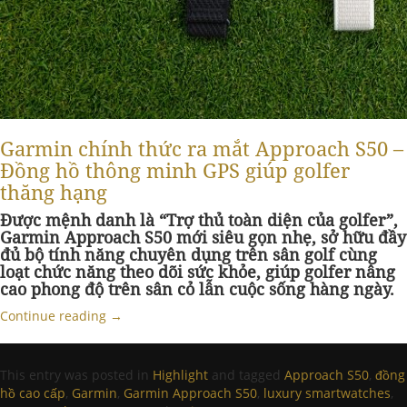
Garmin chính thức ra mắt Approach S50 –
Đồng hồ thông minh GPS giúp golfer
thăng hạng
Được mệnh danh là “Trợ thủ toàn diện của golfer”,
Garmin Approach S50 mới siêu gọn nhẹ, sở hữu đầy
đủ bộ tính năng chuyên dụng trên sân golf cùng
loạt chức năng theo dõi sức khỏe, giúp golfer nâng
cao phong độ trên sân cỏ lẫn cuộc sống hàng ngày.
Continue reading
→
This entry was posted in
Highlight
and tagged
Approach S50
,
đồng
hồ cao cấp
,
Garmin
,
Garmin Approach S50
,
luxury smartwatches
,