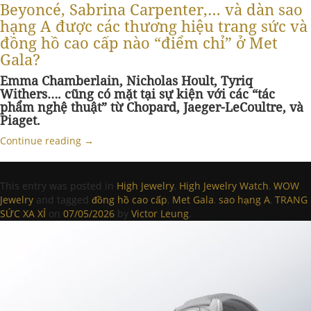
Beyoncé, Sabrina Carpenter,… và dàn sao
hạng A được các thương hiệu trang sức và
đồng hồ cao cấp nào “điểm chỉ” ở Met
Gala?
Emma Chamberlain, Nicholas Hoult, Tyriq
Withers…. cũng có mặt tại sự kiện với các “tác
phẩm nghệ thuật” từ Chopard, Jaeger-LeCoultre, và
Piaget.
Continue reading
→
This entry was posted in
High Jewelry
,
High Jewelry Watch
,
WOW
Jewelry
and tagged
đồng hồ cao cấp
,
Met Gala
,
sao hạng A
,
TRANG
SỨC XA XỈ
on
07/05/2026
by
Victor Leung
.