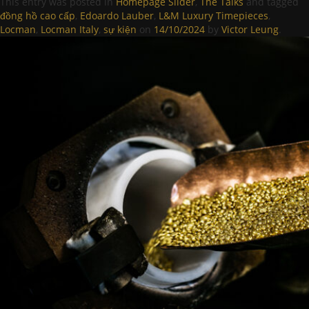
This entry was posted in
Homepage Slider
,
The Talks
and tagged
đồng hồ cao cấp
,
Edoardo Lauber
,
L&M Luxury Timepieces
,
Locman
,
Locman Italy
,
sự kiện
on
14/10/2024
by
Victor Leung
.