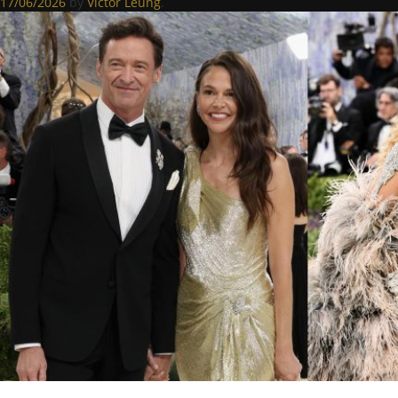
17/06/2026
by
Victor Leung
.