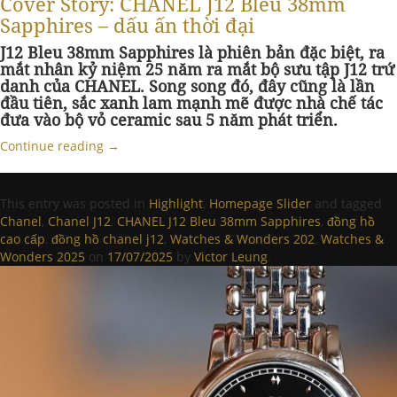
Cover Story: CHANEL J12 Bleu 38mm
Sapphires – dấu ấn thời đại
J12 Bleu 38mm Sapphires là phiên bản đặc biệt, ra
mắt nhân kỷ niệm 25 năm ra mắt bộ sưu tập J12 trứ
danh của CHANEL. Song song đó, đây cũng là lần
đầu tiên, sắc xanh lam mạnh mẽ được nhà chế tác
đưa vào bộ vỏ ceramic sau 5 năm phát triển.
Continue reading
→
This entry was posted in
Highlight
,
Homepage Slider
and tagged
Chanel
,
Chanel J12
,
CHANEL J12 Bleu 38mm Sapphires
,
đồng hồ
cao cấp
,
đồng hồ chanel j12
,
Watches & Wonders 202
,
Watches &
Wonders 2025
on
17/07/2025
by
Victor Leung
.