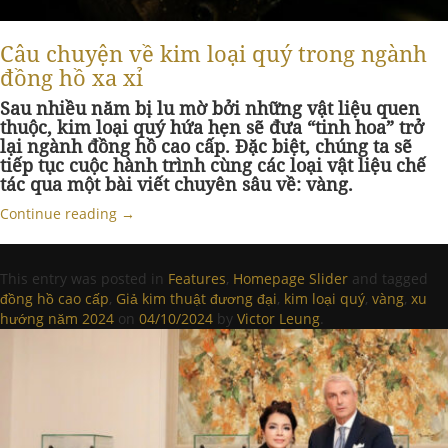
Câu chuyện về kim loại quý trong ngành
đồng hồ xa xỉ
Sau nhiều năm bị lu mờ bởi những vật liệu quen
thuộc, kim loại quý hứa hẹn sẽ đưa “tinh hoa” trở
lại ngành đồng hồ cao cấp. Đặc biệt, chúng ta sẽ
tiếp tục cuộc hành trình cùng các loại vật liệu chế
tác qua một bài viết chuyên sâu về: vàng.
Continue reading
→
This entry was posted in
Features
,
Homepage Slider
and tagged
đồng hồ cao cấp
,
Giả kim thuật đương đại
,
kim loại quý
,
vàng
,
xu
hướng năm 2024
on
04/10/2024
by
Victor Leung
.