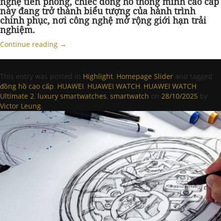
nghệ tiên phong, chiếc đồng hồ thông minh cao cấp
này đang trở thành biểu tượng của hành trình
chinh phục, nơi công nghệ mở rộng giới hạn trải
nghiệm.
Continue reading
→
This entry was posted in
Highlight
,
Homepage Slider
and tagged
đồng hồ cao cấp
,
HUAWEI
,
HUAWEI WATCH
,
HUAWEI WATCH
Ultimate 2
,
luxury smartwatches
,
smartwatch
on
28/10/2025
by
Victor Leung
.