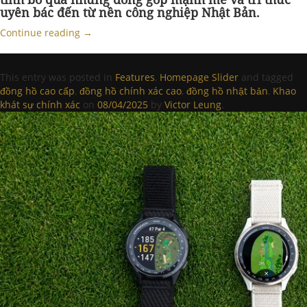
uyên bác đến từ nền công nghiệp Nhật Bản.
Continue reading
→
This entry was posted in
Features
,
Homepage Slider
and tagged
đồng hồ cao cấp
,
đồng hồ chính xác cao
,
đồng hồ nhật bản
,
Khao
khát sự chính xác
on
08/04/2025
by
Victor Leung
.