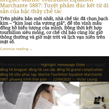
Marchante 5887: Tuyệt phẩm đúc kết từ di
sản của bậc thầy chế tác
Trên phiên bản mới nhất, nhà chế tác đã chọn bạch
kim – “kim loại của vương giả”, để tôn vinh mẫu
đồng hồ biểu tượng của mình. Đồng thời kết hợp
tourbillon siêu mỏng, cơ chế chỉ báo cùng lúc giờ
thông thường và giờ mặt trời và lịch vạn niên trên
mặt số.
Continue reading
→
This entry was posted in
Highlight
,
Homepage Slider
and tagged
đồng hồ breguet
,
đồng hồ cao cấp
,
đồng hồ grand complication
,
đồng hồ siêu phức tạp
,
Marine Tourbillon Equation Marchante
5887
,
phương trình thời gian
on
22/04/2025
by
Victor Leung
.