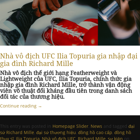
Nhà vô địch UFC Ilia Topuria gia nhập đại
gia đình Richard Mille
Nhà vô địch thế giới hạng Featherweight và
Lightweight của UFC, Ilia Topuria, chính thức gia
nhập gia đình Richard Mille, trở thành vận động
viên võ thuật đối kháng đầu tiên trong danh sách
đối tác của thương hiệu.
Continue reading
→
This entry was posted in
Homepage Slider
,
News
and tagged
đại
sứ Richard Mille
,
đại sứ thương hiệu
,
đồng hồ cao cấp
,
đồng hồ
thụy sĩ
,
Ilia Topuria
,
Nhà vô địch UFC
,
Richard Mille
,
sự kiện
on