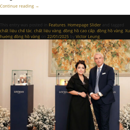
Continue reading
→
This entry was posted in
Features
,
Homepage Slider
and tagged
chất liệu chế tác
,
chất liệu vàng
,
đồng hồ cao cấp
,
đồng hồ vàng
,
Xu
hướng đồng hồ vàng
on
22/01/2025
by
Victor Leung
.