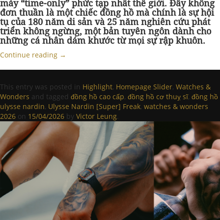
máy “time-only” phức tạp nhất thế giới. Đây không
đơn thuần là một chiếc đồng hồ mà chính là sự hội
tụ của 180 năm di sản và 25 năm nghiên cứu phát
triển không ngừng, một bản tuyên ngôn dành cho
những cá nhân dám khước từ mọi sự rập khuôn.
Continue reading
→
This entry was posted in
Highlight
,
Homepage Slider
,
Watches &
Wonders
and tagged
đồng hồ cao cấp
,
đồng hồ cơ thuỵ sĩ
,
đồng hồ
ulysse nardin
,
Ulysse Nardin [Super] Freak
,
watches & wonders
2026
on
15/04/2026
by
Victor Leung
.