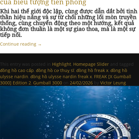
của biểu tượng tiên phong
Khi hai thế giới độc lập, cùng được dẫn dắt bởi tinh
thần hiệu năng và sự từ chối những lối mòn truyền
thống, cùng chuyển động theo một hướng, kết quả
không đơn thuần là một sự giao thoa, mà là một sự
tiếp nối.
Continue reading
→
This entry was posted in
Highlight
,
Homepage Slider
and tagged
đồng hồ cao cấp
,
đồng hồ cơ thuỵ sĩ
,
đồng hồ freak x
,
đồng hồ
ulysse nardin
,
đồng hồ ulysse nardin freak x
,
FREAK [X Gumball
3000] Edition 2
,
Gumball 3000
on
24/02/2026
by
Victor Leung
.