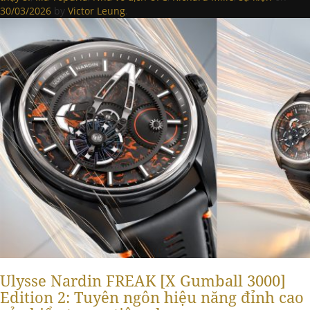
30/03/2026
by
Victor Leung
.
Ulysse Nardin FREAK [X Gumball 3000]
Edition 2: Tuyên ngôn hiệu năng đỉnh cao