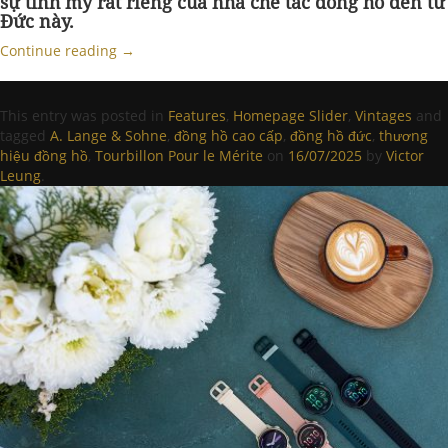
sự tinh mỹ rất riêng của nhà chế tác đồng hồ đến từ
Đức này.
Continue reading
→
This entry was posted in
Features
,
Homepage Slider
,
Vintages
and
tagged
A. Lange & Sohne
,
đồng hồ cao cấp
,
đồng hồ đức
,
thương
hiệu đồng hồ
,
Tourbillon Pour le Mérite
on
16/07/2025
by
Victor
Leung
.