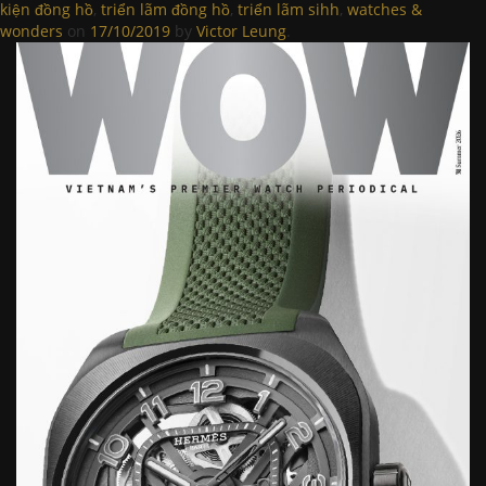
kiện đồng hồ
,
triển lãm đồng hồ
,
triển lãm sihh
,
watches &
wonders
on
17/10/2019
by
Victor Leung
.