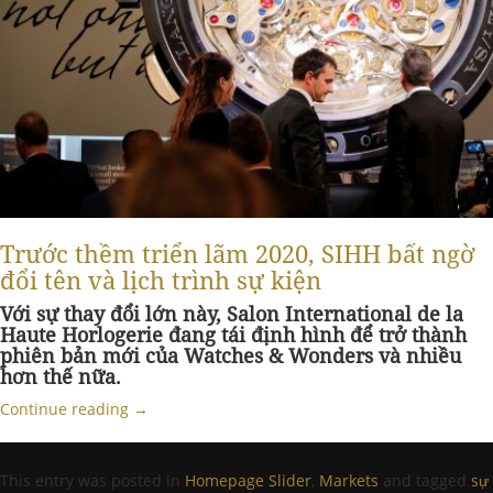
Trước thềm triển lãm 2020, SIHH bất ngờ
đổi tên và lịch trình sự kiện
Với sự thay đổi lớn này, Salon International de la
Haute Horlogerie đang tái định hình để trở thành
phiên bản mới của Watches & Wonders và nhiều
hơn thế nữa.
Continue reading
→
This entry was posted in
Homepage Slider
,
Markets
and tagged
sự