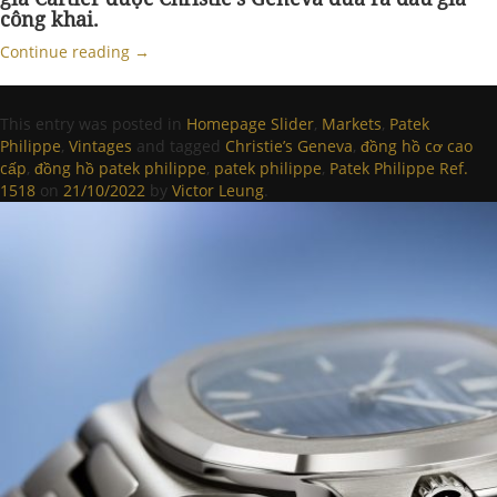
công khai.
Continue reading
→
This entry was posted in
Homepage Slider
,
Markets
,
Patek
Philippe
,
Vintages
and tagged
Christie’s Geneva
,
đồng hồ cơ cao
cấp
,
đồng hồ patek philippe
,
patek philippe
,
Patek Philippe Ref.
1518
on
21/10/2022
by
Victor Leung
.