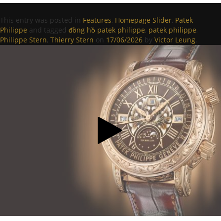
This entry was posted in
Features
,
Homepage Slider
,
Patek
Philippe
and tagged
đồng hồ patek philippe
,
patek philippe
,
Philippe Stern
,
Thierry Stern
on
17/06/2026
by
Victor Leung
.