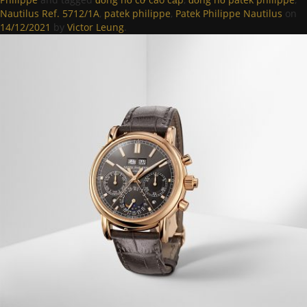
Nautilus Ref. 5712/1A
,
patek philippe
,
Patek Philippe Nautilus
on
14/12/2021
by
Victor Leung
.