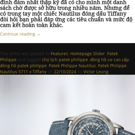
đình đám nhất thập kỷ đã có cho mình một danh
sách chờ được sở hữu trong nhiều năm. Nhưng để
có trong tay một chiếc Nautilus đóng dấu Tiffany
đòi hỏi bạn phải đáp ứng các tiêu chuẩn và mức độ
cam kết hoàn toàn khác.
Continue reading
→
This entry was posted in
Features
,
Homepage Slider
,
Patek
Philippe
and tagged
chủ tịch patek philippe
,
đồng hồ cơ cao cấp
,
đồng hồ patek philippe
,
Patek Philippe Nautilus
,
Patek Philippe
Nautilus 5711 x Tiffany
on
22/10/2024
by
Victor Leung
.