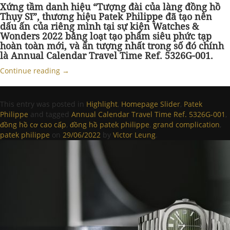
Xứng tầm danh hiệu “Tượng đài của làng đồng hồ
Thụy Sĩ”, thương hiệu Patek Philippe đã tạo nên
dấu ấn của riêng mình tại sự kiện Watches &
Wonders 2022 bằng loạt tạo phẩm siêu phức tạp
hoàn toàn mới, và ấn tượng nhất trong số đó chính
là Annual Calendar Travel Time Ref. 5326G-001.
Continue reading
→
This entry was posted in
Highlight
,
Homepage Slider
,
Patek
Philippe
and tagged
Annual Calendar Travel Time Ref. 5326G-001
,
đồng hồ cơ cao cấp
,
đồng hồ patek philippe
,
grand complication
,
patek philippe
on
29/06/2022
by
Victor Leung
.