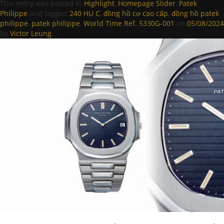
This entry was posted in
Highlight
,
Homepage Slider
,
Patek
Philippe
and tagged
240 HU C
,
đồng hồ cơ cao cấp
,
đồng hồ patek
philippe
,
patek philippe
,
World Time Ref. 5330G-001
on
05/08/2024
by
Victor Leung
.