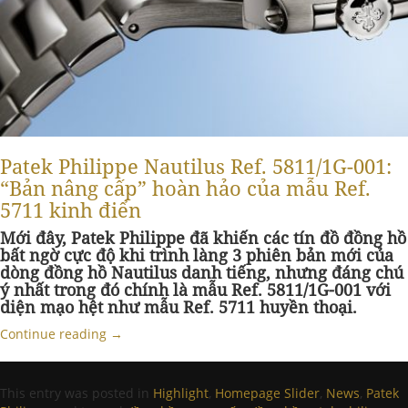
Patek Philippe Nautilus Ref. 5811/1G-001:
“Bản nâng cấp” hoàn hảo của mẫu Ref.
5711 kinh điển
Mới đây, Patek Philippe đã khiến các tín đồ đồng hồ
bất ngờ cực độ khi trình làng 3 phiên bản mới của
dòng đồng hồ Nautilus danh tiếng, nhưng đáng chú
ý nhất trong đó chính là mẫu Ref. 5811/1G-001 với
diện mạo hệt như mẫu Ref. 5711 huyền thoại.
Continue reading
→
This entry was posted in
Highlight
,
Homepage Slider
,
News
,
Patek