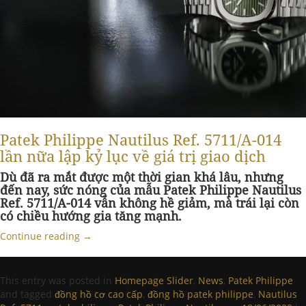
Patek Philippe Nautilus Ref. 5711/A-014
lần nữa lập kỷ lục về giá trị giao dịch
Dù đã ra mắt được một thời gian khá lâu, nhưng
đến nay, sức nóng của mẫu Patek Philippe Nautilus
Ref. 5711/A-014 vẫn không hề giảm, mà trái lại còn
có chiều hướng gia tăng mạnh.
Continue reading
→
This entry was posted in
Homepage Slider
,
News
,
Patek Philippe
and tagged
đồng hồ cơ cao cấp
,
đồng hồ patek philippe
,
Nautilus