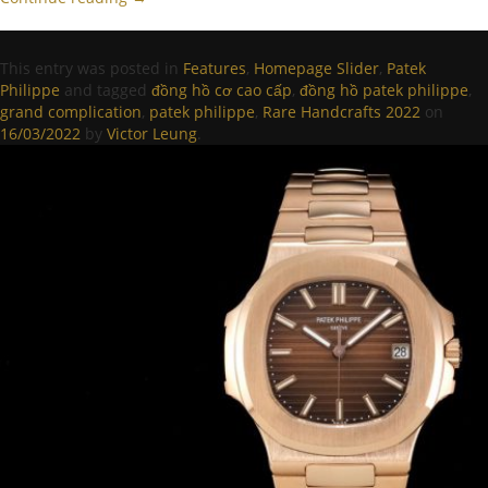
This entry was posted in
Features
,
Homepage Slider
,
Patek
Philippe
and tagged
đồng hồ cơ cao cấp
,
đồng hồ patek philippe
,
grand complication
,
patek philippe
,
Rare Handcrafts 2022
on
16/03/2022
by
Victor Leung
.