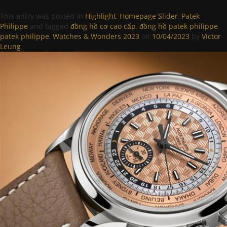
This entry was posted in
Highlight
,
Homepage Slider
,
Patek
Philippe
and tagged
đồng hồ cơ cao cấp
,
đồng hồ patek philippe
,
patek philippe
,
Watches & Wonders 2023
on
10/04/2023
by
Victor
Leung
.