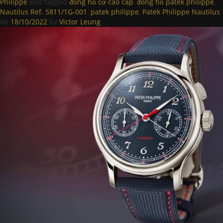
Philippe
and tagged
đồng hồ cơ cao cấp
,
đồng hồ patek philippe
,
Nautilus Ref. 5811/1G-001
,
patek philippe
,
Patek Philippe Nautilus
on
18/10/2022
by
Victor Leung
.