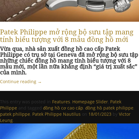
Patek Philippe mở rộng bộ sưu tập mang
tính biểu tượng với 8 mẫu đồng hồ mới
Vừa qua, nhà sản xuất đồng hồ cao cấp Patek
Philippe có trụ sở tại Geneva đã mở rộng bộ sưu tập
những chiếc đồng hồ mang tính biểu tượng với 8
mẫu mới, một lần nữa khẳng định “giá trị xuất sắc”
của mình.
Continue reading
→
This entry was posted in
Features
,
Homepage Slider
,
Patek
Philippe
and tagged
đồng hồ cơ cao cấp
,
đồng hồ patek philippe
,
patek philippe
,
Patek Philippe Nautilus
on
18/01/2023
by
Victor
Leung
.