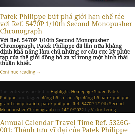
Patek Philippe bứt phá giới hạn chế tác
với Ref. 5470P 1/10th Second Monopusher
Chronograph
Với Ref. 5470P 1/10th Second Monopusher
Chronograph, Patek Philippe đã lần nữa khẳng
định khả năng làm chủ những cơ cấu cực kỳ phức
tạp của thế giới đồng hồ xa xỉ trong một hình thái
thuần khiết.
Continue reading
→
This entry was posted in
Highlight
,
Homepage Slider
,
Patek
Philippe
and tagged
đồng hồ cơ cao cấp
,
đồng hồ patek philippe
,
grand complication
,
patek philippe
,
Ref. 5470P 1/10th Second
Monopusher Chronograph
on
14/10/2022
by
Victor Leung
.
Annual Calendar Travel Time Ref. 5326G-
001: Thành tựu vĩ đại của Patek Philippe