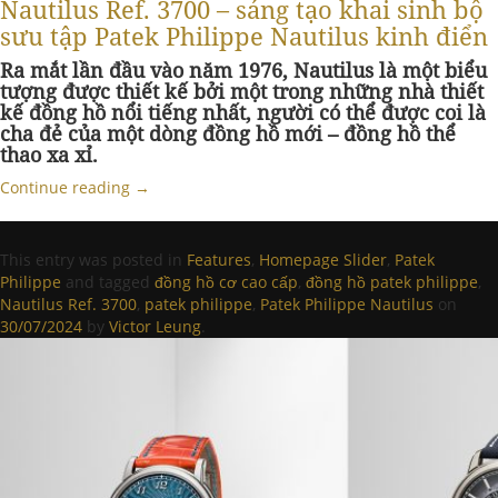
Nautilus Ref. 3700 – sáng tạo khai sinh bộ
sưu tập Patek Philippe Nautilus kinh điển
Ra mắt lần đầu vào năm 1976, Nautilus là một biểu
tượng được thiết kế bởi một trong những nhà thiết
kế đồng hồ nổi tiếng nhất, người có thể được coi là
cha đẻ của một dòng đồng hồ mới – đồng hồ thể
thao xa xỉ.
Continue reading
→
This entry was posted in
Features
,
Homepage Slider
,
Patek
Philippe
and tagged
đồng hồ cơ cao cấp
,
đồng hồ patek philippe
,
Nautilus Ref. 3700
,
patek philippe
,
Patek Philippe Nautilus
on
30/07/2024
by
Victor Leung
.