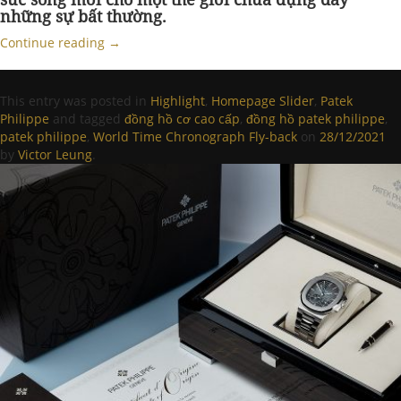
những sự bất thường.
Continue reading
→
This entry was posted in
Highlight
,
Homepage Slider
,
Patek
Philippe
and tagged
đồng hồ cơ cao cấp
,
đồng hồ patek philippe
,
patek philippe
,
World Time Chronograph Fly-back
on
28/12/2021
by
Victor Leung
.