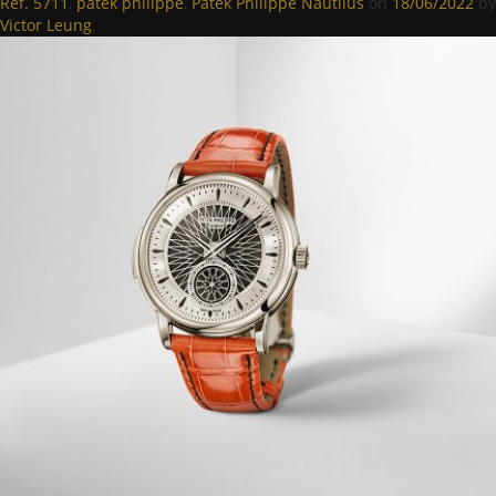
Ref. 5711
,
patek philippe
,
Patek Philippe Nautilus
on
18/06/2022
by
Victor Leung
.