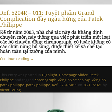
Ref. 5204R – 011: Tuyệt phẩm Grand
Complication đầy ngẫu hứng của Patek
Philippe
Kể từ năm 2005, nhà chế tác này đã khẳng định
chuyên môn này thông qua việc phát triển một loạt
các bộ chuyển động chronograph, có hoặc không có
các chức năng bổ sung, được thiết kế và chế tạo
hoàn toàn tại xưởng của mình.
Continue reading
→
This entry was posted in
Highlight
,
Homepage Slider
,
Patek
Philippe
and tagged
chronograph
,
đồng hồ cơ cao cấp
,
đồng hồ
patek philippe
,
patek philippe
,
Ref. 5204R-011
on
26/10/2021
by
Victor Leung
.