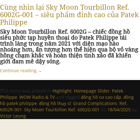
Cùng nhìn lại Sky Moon Tourbillon Ref.
6002G-001 – siêu phẩm đỉnh cao của Patek
Philippe
Sky Moon Tourbillon Ref. 6002G – chiếc đồng hồ
siêu phức tạp huyền thoại do Patek Philippe tái
trình làng trong năm 2021 với diện mạo hào
nhoáng hơn, ấn tượng hơn thể hiện qua bộ vỏ vàng
hồng chạm khắc và hoàn thiện tinh xảo đã khiến
giới đam mê dậy sóng.
Continue reading
→
This entry was posted in
Highlight
,
Homepage Slider
,
Patek
Philippe
,
WOW Radio & TV
and tagged
đồng hồ cơ cao cấp
,
đồng
hồ patek philippe
,
đồng hồ thụy sĩ
,
Grand Complications
,
Ref.
6002R-001
,
Sky Moon Tourbillon Ref. 6002G-001
on
18/04/2025
by
Victor Leung
.