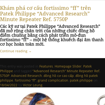
Khám phá cơ cấu fortissimo “ff” trên
Patek Philippe “Advanced Research”
Minute Repeater Ref. 5750P
Các kỹ sư tại Patek Philippe “Advanced Research”
đã mở rộng chân trời của những chiếc đồng hồ
điểm chuông bằng cách phát triển mô-đun
fortissimo “ff” – một hệ thống khuếch đại âm thanh
cơ học hoàn toàn mới.
Continue reading
→
This entry was posted in
Features
,
Homepage Slider
,
Patek
Philippe
and tagged
“Advanced Research” Minute Repeater Ref.
5750P
,
Advanced Research
,
đồng hồ cơ cao cấp
,
đồng hồ patek
philippe
,
fortissimo “ff”
,
grand complication
,
patek philippe
on
18/04/2022
by
Victor Leung
.