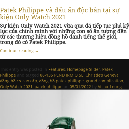
Patek Philippe và dấu ấn độc bản tại sự
kiện Only Watch 2021
Sự kiện Only Watch 2021 vừa qua đã tiếp tục phá kỷ
lục của chính mình với những con số ấn tượng đến
từ các thương hiệu đồng hồ danh tiếng thế giới,
trong đó có Patek Philippe.
Continue reading
→
This entry was posted in
Features
,
Homepage Slider
,
Patek
Philippe
and tagged
86-135 PEND IRM Q SE
,
Christie’s Geneva
,
đồng hồ cơ cao cấp
,
đồng hồ patek philippe
,
grand complication
,
Only Watch 2021
,
patek philippe
on
05/01/2022
by
Victor Leung
.