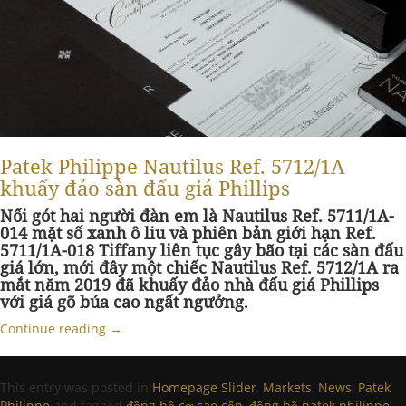
Patek Philippe Nautilus Ref. 5712/1A
khuấy đảo sàn đấu giá Phillips
Nối gót hai người đàn em là Nautilus Ref. 5711/1A-
014 mặt số xanh ô liu và phiên bản giới hạn Ref.
5711/1A-018 Tiffany liên tục gây bão tại các sàn đấu
giá lớn, mới đây một chiếc Nautilus Ref. 5712/1A ra
mắt năm 2019 đã khuấy đảo nhà đấu giá Phillips
với giá gõ búa cao ngất ngưởng.
Continue reading
→
This entry was posted in
Homepage Slider
,
Markets
,
News
,
Patek
Philippe
and tagged
đồng hồ cơ cao cấp
,
đồng hồ patek philippe
,