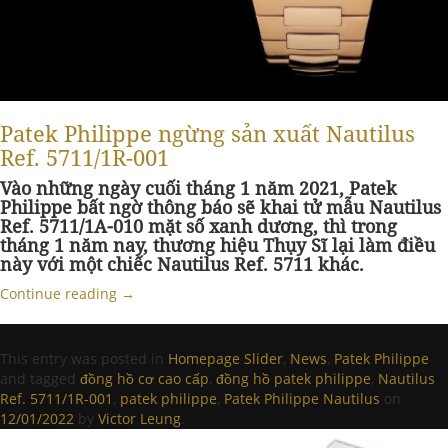
Patek Philippe ngừng sản xuất Nautilus
Ref. 5711/1R-001
Vào những ngày cuối tháng 1 năm 2021, Patek
Philippe bất ngờ thông báo sẽ khai tử mẫu Nautilus
Ref. 5711/1A-010 mặt số xanh dương, thì trong
tháng 1 năm nay, thương hiệu Thụy Sĩ lại làm điều
này với một chiếc Nautilus Ref. 5711 khác.
Continue reading
→
This entry was posted in
Homepage Slider
,
News
,
Patek Philippe
and tagged
đồng hồ cơ cao cấp
,
đồng hồ patek philippe
,
Nautilus
Ref. 5711/1R-001
,
patek philippe
,
Patek Philippe Nautilus
on
12/01/2022
by
Victor Leung
.