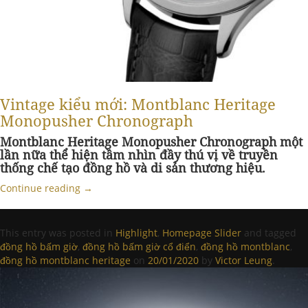
Vintage kiểu mới: Montblanc Heritage
Monopusher Chronograph
Montblanc Heritage Monopusher Chronograph một
lần nữa thể hiện tầm nhìn đầy thú vị về truyền
thống chế tạo đồng hồ và di sản thương hiệu.
Continue reading
→
This entry was posted in
Highlight
,
Homepage Slider
and tagged
đồng hồ bấm giờ
,
đồng hồ bấm giờ cổ điển
,
đồng hồ montblanc
,
đồng hồ montblanc heritage
on
20/01/2020
by
Victor Leung
.