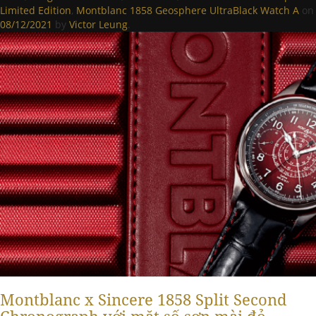
Limited Edition
,
Montblanc 1858 Geosphere UltraBlack Watch A
on
08/12/2021
by
Victor Leung
.
Montblanc x Sincere 1858 Split Second