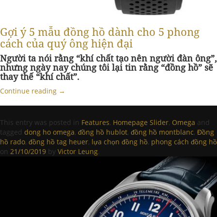
Gợi ý 5 mẫu đồng hồ dành cho 5 phong
cách của quý ông hiện đại
Người ta nói rằng “khí chất tạo nên người đàn ông”,
nhưng ngày nay chúng tôi lại tin rằng “đồng hồ” sẽ
thay thế “khí chất”.
Continue reading
→
This entry was posted in
Features
,
Homepage Slider
,
Omega
and
tagged
dong ho omega
,
đồng hồ hublot
,
đồng hồ montblanc
,
Đồng
hồ rado
,
đồng hồ tag heuer
,
lựa chọn đồng hồ
,
phong cách đồng hồ
on
21/10/2019
by
Victor Leung
.