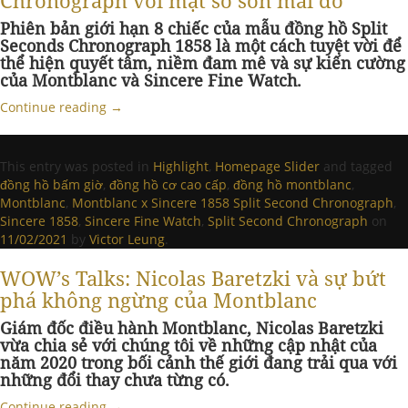
Chronograph với mặt số sơn mài đỏ
Phiên bản giới hạn 8 chiếc của mẫu đồng hồ Split
Seconds Chronograph 1858 là một cách tuyệt vời để
thể hiện quyết tâm, niềm đam mê và sự kiến cường
của Montblanc và Sincere Fine Watch.
Continue reading
→
This entry was posted in
Highlight
,
Homepage Slider
and tagged
đồng hồ bấm giờ
,
đồng hồ cơ cao cấp
,
đồng hồ montblanc
,
Montblanc
,
Montblanc x Sincere 1858 Split Second Chronograph
,
Sincere 1858
,
Sincere Fine Watch
,
Split Second Chronograph
on
11/02/2021
by
Victor Leung
.
WOW’s Talks: Nicolas Baretzki và sự bứt
phá không ngừng của Montblanc
Giám đốc điều hành Montblanc, Nicolas Baretzki
vừa chia sẻ với chúng tôi về những cập nhật của
năm 2020 trong bối cảnh thế giới đang trải qua với
những đổi thay chưa từng có.
Continue reading
→