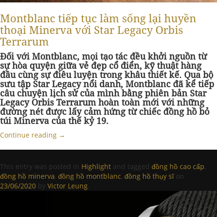
Montblanc tiếp tục làm sống lại huyền
thoại Minerva với Star Legacy Orbis
Terrarum
Đối với Montblanc, mọi tạo tác đều khởi nguồn từ
sự hòa quyện giữa vẻ đẹp cổ điển, kỹ thuật hàng
đầu cùng sự điêu luyện trong khâu thiết kế. Qua bộ
sưu tập Star Legacy nổi danh, Montblanc đã kể tiếp
câu chuyện lịch sử của mình bằng phiên bản Star
Legacy Orbis Terrarum hoàn toàn mới với những
đường nét được lấy cảm hứng từ chiếc đồng hồ bỏ
túi Minerva của thế kỷ 19.
Continue reading
→
This entry was posted in
Highlight
and tagged
đồng hồ cao cấp
,
đồng hồ minerva
,
đồng hồ montblanc
,
đồng hồ thụy sĩ
on
23/06/2020
by
Victor Leung
.