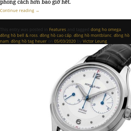
phong cách hơn bao giờ hết.
Continue reading
→
This entry was posted in
Features
and tagged
dong ho omega
,
đồng hồ bell & ross
,
đồng hồ cao cấp
,
đồng hồ montblanc
,
đồng hồ
nam
,
đồng hồ tag heuer
on
05/03/2020
by
Victor Leung
.