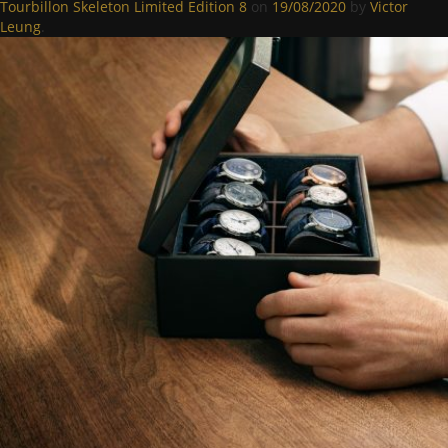
Tourbillon Skeleton Limited Edition 8
on
19/08/2020
by
Victor
Leung
.