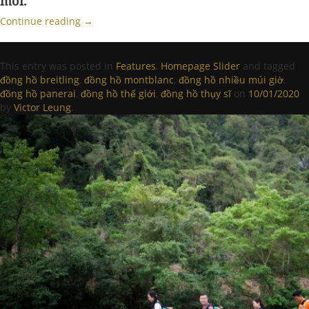
mới.
Continue reading
→
This entry was posted in
Features
,
Homepage Slider
and tagged
đồng hồ breitling
,
đồng hồ montblanc
,
đồng hồ nhiều múi giờ
,
đồng hồ panerai
,
đồng hồ thế giới
,
đồng hồ thụy sĩ
on
10/01/2020
by
Victor Leung
.