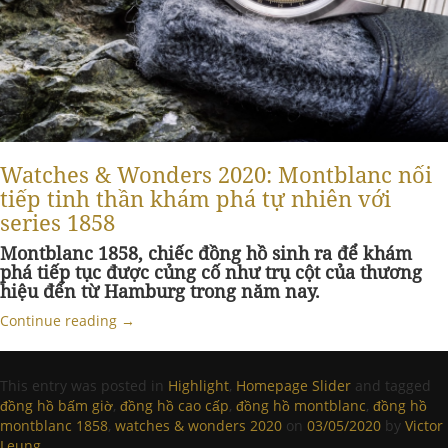
Watches & Wonders 2020: Montblanc nối
tiếp tinh thần khám phá tự nhiên với
series 1858
Montblanc 1858, chiếc đồng hồ sinh ra để khám
phá tiếp tục được củng cố như trụ cột của thương
hiệu đến từ Hamburg trong năm nay.
Continue reading
→
This entry was posted in
Highlight
,
Homepage Slider
and tagged
đồng hồ bấm giờ
,
đồng hồ cao cấp
,
đồng hồ montblanc
,
đồng hồ
montblanc 1858
,
watches & wonders 2020
on
03/05/2020
by
Victor
Leung
.