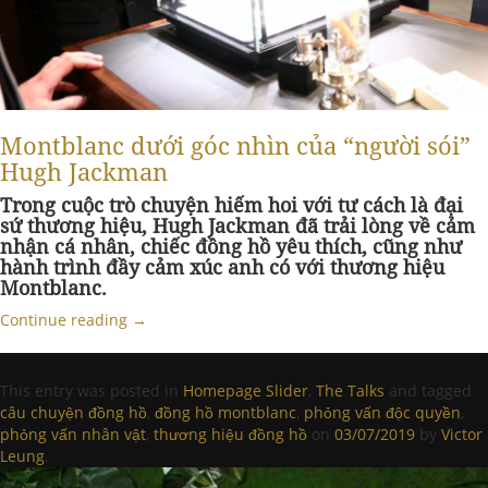
Montblanc dưới góc nhìn của “người sói”
Hugh Jackman
Trong cuộc trò chuyện hiếm hoi với tư cách là đại
sứ thương hiệu, Hugh Jackman đã trải lòng về cảm
nhận cá nhân, chiếc đồng hồ yêu thích, cũng như
hành trình đầy cảm xúc anh có với thương hiệu
Montblanc.
Continue reading
→
This entry was posted in
Homepage Slider
,
The Talks
and tagged
câu chuyện đồng hồ
,
đồng hồ montblanc
,
phỏng vấn độc quyền
,
phỏng vấn nhân vật
,
thương hiệu đồng hồ
on
03/07/2019
by
Victor
Leung
.