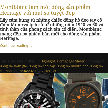
Montblanc làm mới dòng sản phẩm
Heritage với mặt số tuyệt đẹp
Lấy cảm hứng từ những chiếc đồng hồ đeo tay cổ
điển Minerva lịch sử từ những năm 1940 và 50 và
tinh thần của phong cách tân cổ điển, Montblanc
mang đến ba phiên bản mới cho dòng sản phẩm
Heritage.
Continue reading
→
This entry was posted in
Highlight
,
Homepage Slider
and tagged
đồng hồ bấm giờ
,
đồng hồ cao cấp
,
đồng hồ montblanc
,
đồng hồ
salmon
on
18/04/2020
by
Victor Leung
.