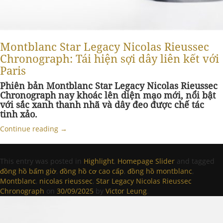
Montblanc Star Legacy Nicolas Rieussec
Chronograph: Tái hiện sợi dây liên kết với
Paris
Phiên bản Montblanc Star Legacy Nicolas Rieussec
Chronograph nay khoác lên diện mạo mới, nổi bật
với sắc xanh thanh nhã và dây đeo được chế tác
tinh xảo.
Continue reading
→
This entry was posted in
Highlight
,
Homepage Slider
and tagged
đồng hồ bấm giờ
,
đồng hồ cơ cao cấp
,
đồng hồ montblanc
,
Montblanc
,
nicolas rieussec
,
Star Legacy Nicolas Rieussec
Chronograph
on
30/09/2025
by
Victor Leung
.