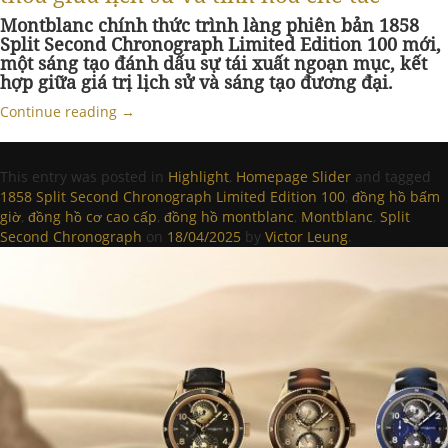
Montblanc chính thức trình làng phiên bản 1858
Split Second Chronograph Limited Edition 100 mới,
một sáng tạo đánh dấu sự tái xuất ngoạn mục, kết
hợp giữa giá trị lịch sử và sáng tạo đương đại.
Continue reading
→
This entry was posted in
Highlight
,
Homepage Slider
and tagged
1858 Split Second Chronograph Limited Edition 100
,
đồng hồ bấm
giờ
,
đồng hồ cơ cao cấp
,
đồng hồ montblanc
,
Montblanc
,
Split
Second Chronograph
on
18/04/2025
by
Victor Leung
.