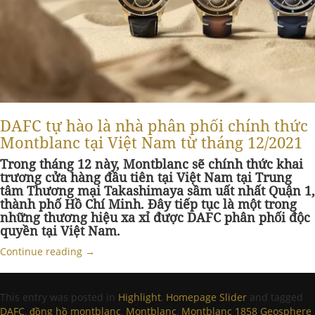
DAFC tự hào là nhà phân phối chính thức
Montblanc tại Việt Nam từ tháng 12/2021
Trong tháng 12 này, Montblanc sẽ chính thức khai
trương cửa hàng đầu tiên tại Việt Nam tại Trung
tâm Thương mại Takashimaya sầm uất nhất Quận 1,
thành phố Hồ Chí Minh. Đây tiếp tục
là một trong
những thương hiệu xa xỉ được DAFC phân phối độc
quyền tại Việt Nam.
Continue reading
→
This entry was posted in
Highlight
,
Homepage Slider
and tagged
DAFC
,
đồng hồ montblanc
,
Montblanc
,
Montblanc 1858 Geosphere