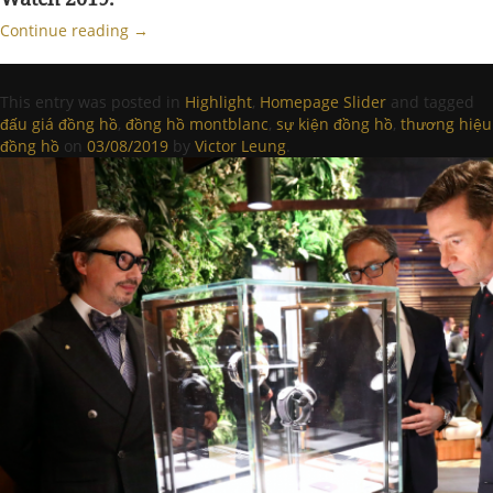
Continue reading
→
This entry was posted in
Highlight
,
Homepage Slider
and tagged
đấu giá đồng hồ
,
đồng hồ montblanc
,
sự kiện đồng hồ
,
thương hiệu
đồng hồ
on
03/08/2019
by
Victor Leung
.