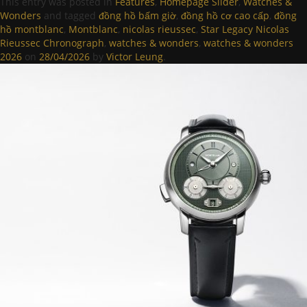
This entry was posted in
Features
,
Homepage Slider
,
Watches &
Wonders
and tagged
đồng hồ bấm giờ
,
đồng hồ cơ cao cấp
,
đồng
hồ montblanc
,
Montblanc
,
nicolas rieussec
,
Star Legacy Nicolas
Rieussec Chronograph
,
watches & wonders
,
watches & wonders
2026
on
28/04/2026
by
Victor Leung
.