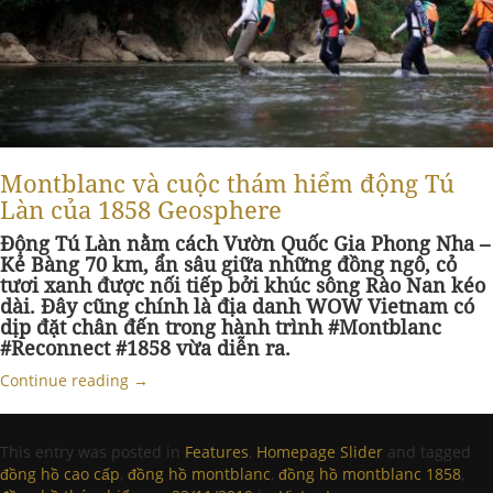
Montblanc và cuộc thám hiểm động Tú
Làn của 1858 Geosphere
Động Tú Làn nằm cách Vườn Quốc Gia Phong Nha –
Kẻ Bàng 70 km, ẩn sâu giữa những đồng ngô, cỏ
tươi xanh được nối tiếp bởi khúc sông Rào Nan kéo
dài. Đây cũng chính là địa danh WOW Vietnam có
dịp đặt chân đến trong hành trình #Montblanc
#Reconnect #1858 vừa diễn ra.
Continue reading
→
This entry was posted in
Features
,
Homepage Slider
and tagged
đồng hồ cao cấp
,
đồng hồ montblanc
,
đồng hồ montblanc 1858
,