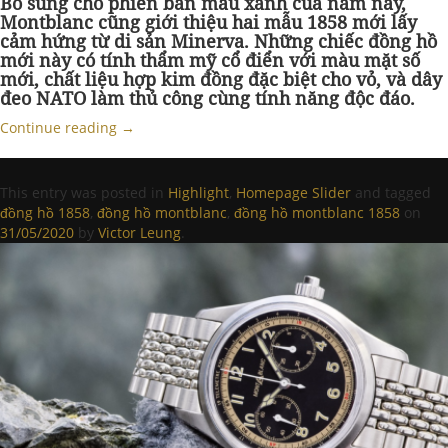
Bổ sung cho phiên bản màu xanh của năm nay,
Montblanc cũng giới thiệu hai mẫu 1858 mới lấy
cảm hứng từ di sản Minerva. Những chiếc đồng hồ
mới này có tính thẩm mỹ cổ điển với màu mặt số
mới, chất liệu hợp kim đồng đặc biệt cho vỏ, và dây
đeo NATO làm thủ công cùng tính năng độc đáo.
Continue reading
→
This entry was posted in
Highlight
,
Homepage Slider
and tagged
đồng hồ 1858
,
đồng hồ montblanc
,
đồng hồ montblanc 1858
on
31/05/2020
by
Victor Leung
.