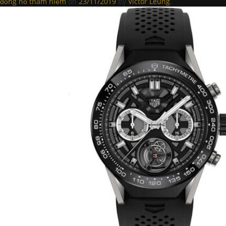
đồng hồ thám hiểm
on
23/11/2019
by
Victor Leung
.