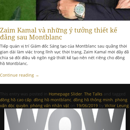
Zaim Kamal và những ý tưởng thiết kế
đằng sau Montblanc
Tiếp quản vị trí Giám đốc Sáng tạo của Montblanc sau quãng thời
gian dài làm việc trong lĩnh vực thời trang, Zaim Kamal mới đây đã
chia sẻ đôi điều về ngôn ngữ thiết kế tạo nên nét riêng cho đồng
hồ Montblanc.
Continue reading
→
This entry was posted in
Homepage Slider
,
The Talks
and tagged
đồng hồ cao cấp
,
đồng hồ montblanc
,
đồng hồ thông minh
,
phỏng
vấn độc quyền
,
phỏng vấn nhân vật
on
19/06/2019
by
Victor Leung
.