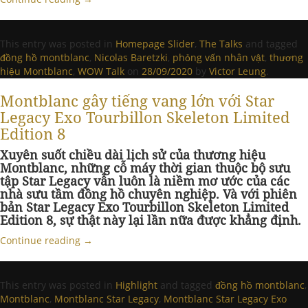
This entry was posted in
Homepage Slider
,
The Talks
and tagged
đồng hồ montblanc
,
Nicolas Baretzki
,
phỏng vấn nhân vật
,
thương
hiệu Montblanc
,
WOW Talk
on
28/09/2020
by
Victor Leung
.
Montblanc gây tiếng vang lớn với Star
Legacy Exo Tourbillon Skeleton Limited
Edition 8
Xuyên suốt chiều dài lịch sử của thương hiệu
Montblanc, những cỗ máy thời gian thuộc bộ sưu
tập Star Legacy vẫn luôn là niềm mơ ước của các
nhà sưu tầm đồng hồ chuyên nghiệp. Và với phiên
bản Star Legacy Exo Tourbillon Skeleton Limited
Edition 8, sự thật này lại lần nữa được khẳng định.
Continue reading
→
This entry was posted in
Highlight
and tagged
đồng hồ montblanc
,
Montblanc
,
Montblanc Star Legacy
,
Montblanc Star Legacy Exo