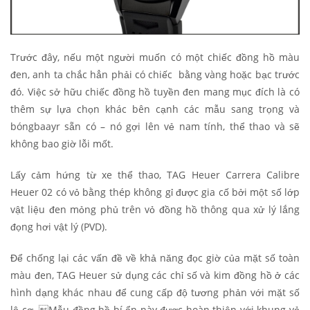
Trước đây, nếu một người muốn có một chiếc đồng hồ màu
đen, anh ta chắc hẳn phải có chiếc bằng vàng hoặc bạc trước
đó. Việc sở hữu chiếc đồng hồ tuyền đen mang mục đích là có
thêm sự lựa chọn khác bên cạnh các mẫu sang trọng và
bóngbaayr sẵn có – nó gợi lên vẻ nam tính, thể thao và sẽ
không bao giờ lỗi mốt.
Lấy cảm hứng từ xe thể thao, TAG Heuer Carrera Calibre
Heuer 02 có vỏ bằng thép không gỉ được gia cố bởi một số lớp
vật liệu đen mỏng phủ trên vỏ đồng hồ thông qua xử lý lắng
đọng hơi vật lý (PVD).
Để chống lại các vấn đề về khả năng đọc giờ của mặt số toàn
màu đen, TAG Heuer sử dụng các chỉ số và kim đồng hồ ở các
hình dạng khác nhau để cung cấp độ tương phản với mặt số
lộ cơ. Mẫu đồng hồ bí ẩn này được hoàn thiện với khung vỏ