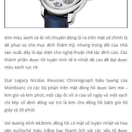
Kim màu xanh và ốc vít chuyển động lộ ra trên mặt số chính là
để phục vụ cho mục đích thẩm mỹ, nhưng trong đôi của nhà
sản xuất, đây là đại diện cho nghệ thuật chế tác đỉnh cao. Các
thành phần được tôi luyện tinh tế ở nhiệt độ cao để đạt được
màu xanh rực rỡ.
Star Legacy Nicolas Rieussec Chronograph biểu tượng của
Montblanc có các bộ phận trên mặt đồng hồ được làm mờ –
kim giờ và kim phút, một cặp ốc vít ở cửa sổ ngày và một vạch
chỉ kép cố định đóng vai trò là kim cho đồng hồ bấm giờ 60
giây và 30 phút.
Với đường kính 44,8mm, đồng hồ có mặt số luyện nhiệt và hoa
văn guilloché màu trắng bạc thanh lịch với các yếu tố được