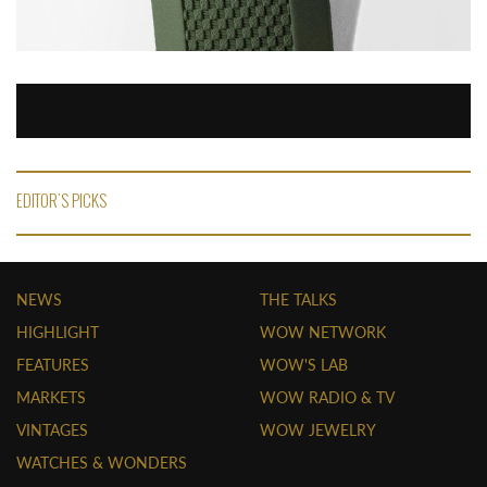
EDITOR'S PICKS
NEWS
THE TALKS
HIGHLIGHT
WOW NETWORK
FEATURES
WOW'S LAB
MARKETS
WOW RADIO & TV
VINTAGES
WOW JEWELRY
WATCHES & WONDERS