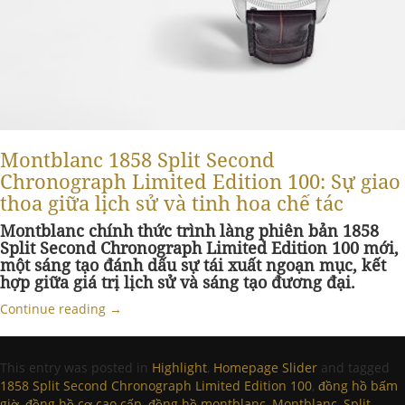
Montblanc 1858 Split Second
Chronograph Limited Edition 100: Sự giao
thoa giữa lịch sử và tinh hoa chế tác
Montblanc chính thức trình làng phiên bản 1858
Split Second Chronograph Limited Edition 100 mới,
một sáng tạo đánh dấu sự tái xuất ngoạn mục, kết
hợp giữa giá trị lịch sử và sáng tạo đương đại.
Continue reading
→
This entry was posted in
Highlight
,
Homepage Slider
and tagged
1858 Split Second Chronograph Limited Edition 100
,
đồng hồ bấm
giờ
,
đồng hồ cơ cao cấp
,
đồng hồ montblanc
,
Montblanc
,
Split