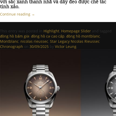
với sắc xanh thanh nhã và dây đeo được chế tác
tinh xảo.
Continue reading
→
This entry was posted in
Highlight
,
Homepage Slider
and tagged
đồng hồ bấm giờ
,
đồng hồ cơ cao cấp
,
đồng hồ montblanc
,
Montblanc
,
nicolas rieussec
,
Star Legacy Nicolas Rieussec
Chronograph
on
30/09/2025
by
Victor Leung
.