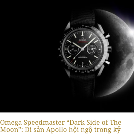
Omega Speedmaster “Dark Side of The
Moon”: Di sản Apollo hội ngộ trong kỷ