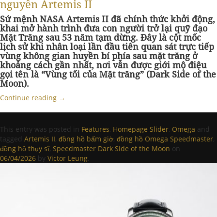
nguyên Artemis II
Sứ mệnh NASA Artemis II đã chính thức khởi động,
khai mở hành trình đưa con người trở lại quỹ đạo
Mặt Trăng sau 53 năm tạm dừng. Đây là cột mốc
lịch sử khi nhân loại lần đầu tiên quan sát trực tiếp
vùng không gian huyền bí phía sau mặt trăng ở
khoảng cách gần nhất, nơi vẫn được giới mộ điệu
gọi tên là “Vùng tối của Mặt trăng” (Dark Side of the
Moon).
Continue reading
→
This entry was posted in
Features
,
Homepage Slider
,
Omega
and
tagged
Artemis II
,
đồng hồ bấm giờ
,
đồng hồ Omega Speedmaster
,
đồng hồ thụy sĩ
,
Speedmaster Dark Side of the Moon
on
06/04/2026
by
Victor Leung
.