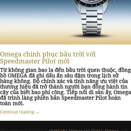
Omega chinh phục bầu trời với
Speedmaster Pilot mới
Từ không gian bao la đến bầu trời quen thuộc, đồng
hồ OMEGA đã ghi dấu ấn sâu đậm trong lịch sử
hàng không. Độ chính xác và tính năng ưu việt của
thương hiệu đã trở thành người bạn đồng hành tin
cậy của biết bao phi công. Tiếp nối di sản ấy, Omega
đã trình làng phiên bản Speedmaster Pilot hoàn
toàn mới.
Continue reading
→
This entry was posted in
Highlight
,
Homepage Slider
,
Omega
and