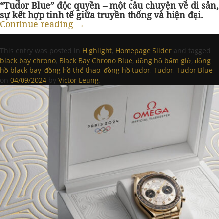
“Tudor Blue” độc quyền – một câu chuyện về di sản,
sự kết hợp tinh tế giữa truyền thống và hiện đại.
Continue reading
→
This entry was posted in
Highlight
,
Homepage Slider
and tagged
black bay chrono
,
Black Bay Chrono Blue
,
đồng hồ bấm giờ
,
đồng
hồ black bay
,
đồng hồ thể thao
,
đồng hồ tudor
,
Tudor
,
Tudor Blue
on
04/09/2024
by
Victor Leung
.