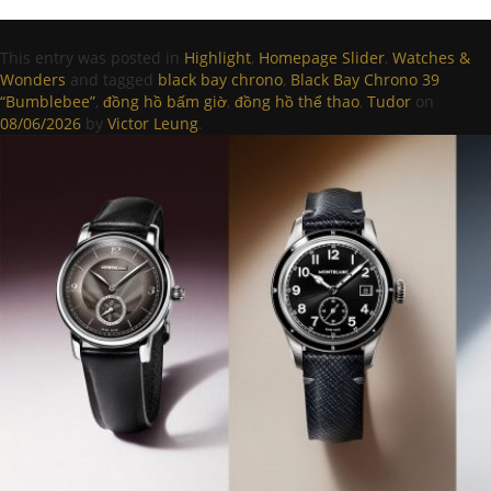
This entry was posted in
Highlight
,
Homepage Slider
,
Watches &
Wonders
and tagged
black bay chrono
,
Black Bay Chrono 39
“Bumblebee”
,
đồng hồ bấm giờ
,
đồng hồ thể thao
,
Tudor
on
08/06/2026
by
Victor Leung
.