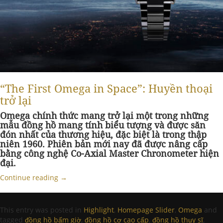
“The First Omega in Space”: Huyền thoại
trở lại
Omega chính thức mang trở lại một trong những
mẫu đồng hồ mang tính biểu tượng và được săn
đón nhất của thương hiệu, đặc biệt là trong thập
niên 1960. Phiên bản mới nay đã được nâng cấp
bằng công nghệ Co-Axial Master Chronometer hiện
đại.
Continue reading
→
This entry was posted in
Highlight
,
Homepage Slider
,
Omega
and
tagged
đồng hồ bấm giờ
,
đồng hồ cơ cao cấp
,
đồng hồ thụy sĩ
,