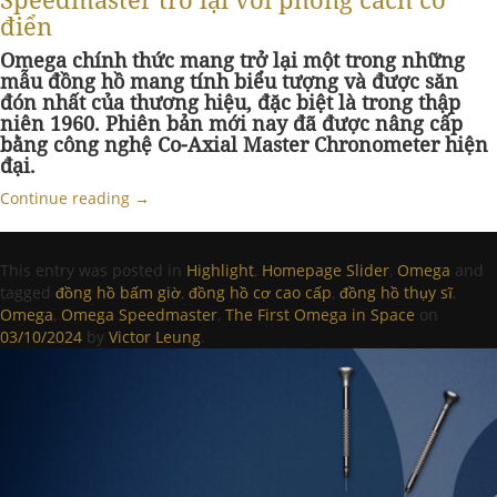
điển
Omega chính thức mang trở lại một trong những
mẫu đồng hồ mang tính biểu tượng và được săn
đón nhất của thương hiệu, đặc biệt là trong thập
niên 1960. Phiên bản mới nay đã được nâng cấp
bằng công nghệ Co-Axial Master Chronometer hiện
đại.
Continue reading
→
This entry was posted in
Highlight
,
Homepage Slider
,
Omega
and
tagged
đồng hồ bấm giờ
,
đồng hồ cơ cao cấp
,
đồng hồ thụy sĩ
,
Omega
,
Omega Speedmaster
,
The First Omega in Space
on
03/10/2024
by
Victor Leung
.