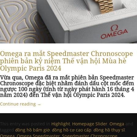
Omega ra mắt Speedmaster Chronoscope
phiên bản kỷ niệm Thế vận hội Mùa hè
Olympic Paris 2024
Vừa qua, Omega đã ra mắt phiên bản Speedmaster
Chronoscope đặc biệt nhằm đánh dấu cột mốc đếm
ngược 100 ngày (tính từ ngày phát hành 16 tháng 4
năm 2024) đến Thế vận hội Olympic Paris 2024.
Continue reading
→
This entry was posted in
Highlight
,
Homepage Slider
,
Omega
and
tagged
đồng hồ bấm giờ
,
đồng hồ cơ cao cấp
,
đồng hồ thụy sĩ
,
Omega
,
Omega Speedmaster
,
Speedmaster Chronoscope
,