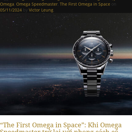
Omega
,
Omega Speedmaster
,
The First Omega in Space
on
05/11/2024
by
Victor Leung
.
“The First Omega in Space”: Khi Omega
Speedmaster trở lại với phong cách cổ