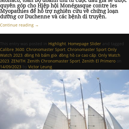
Monaco, toàn bộ doanh thu từ cuộc đấu giá sẽ được
quyên góp cho Hiệp hội Monégasque contre les
Myopathies để hỗ trợ nghiên cứu về chứng loạn
dưỡng cơ Duchenne và các bệnh di truyền.
Continue reading
→
This entry was posted in
Highlight
,
Homepage Slider
and tagged
Calibre 3600
,
Chronomaster Sport
,
Chronomaster Sport Only
Watch 2023
,
đồng hồ bấm giờ
,
đồng hồ cơ cao cấp
,
Only Watch
2023
,
ZENITH
,
Zenith Chronomaster Sport
,
Zenith El Primero
on
14/09/2023
by
Victor Leung
.