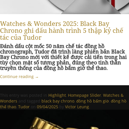
Watches & Wonders 2025: Black Bay
Chrono ghi dấu hành trình 5 thập kỷ chế
tác của Tudor
Đánh dấu cột mốc 50 năm chế tác đồng hồ
chronograph, Tudor đã trình làng phiên bản Black
Bay Chrono mới với thiết kế được cải tiến trong hai
tùy chọn mặt số tương phản, đúng theo tinh thần
truyền thống của đồng hồ bấm giờ thể thao.
Continue reading
→
This entry was posted in
Highlight
,
Homepage Slider
,
Watches &
Wonders
and tagged
black bay chrono
,
đồng hồ bấm giờ
,
đồng hồ
thể thao
,
Tudor
on
09/04/2025
by
Victor Leung
.