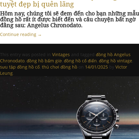
tuyệt đẹp bị quên lãng
Hôm nay, chúng tôi sẽ đem đến cho bạn những mẫu
đồng hồ rất ít được biết đến và câu chuyện bất ngờ
đằng sau: Angelus Chronodato.
Continue reading
→
This entry was posted in
Vintages
and tagged
đồng hồ Angelus
Chronodato
,
đồng hồ bấm giờ
,
đồng hồ cổ điển
,
đồng hồ vintage
,
sưu tập đồng hồ cổ
,
thú chơi đồng hồ
on
14/01/2025
by
Victor
Leung
.