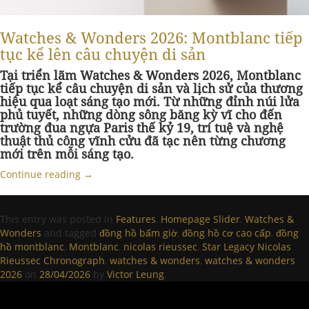
Watches & Wonders 2026: Montblanc tiếp
tục kể lên câu chuyện di sản
Tại triển lãm Watches & Wonders 2026, Montblanc
tiếp tục kể câu chuyện di sản và lịch sử của thương
hiệu qua loạt sáng tạo mới. Từ những đỉnh núi lửa
phủ tuyết, những dòng sông băng kỳ vĩ cho đến
trường đua ngựa Paris thế kỷ 19, trí tuệ và nghệ
thuật thủ công vĩnh cửu đã tạc nên từng chương
mới trên mỗi sáng tạo.
Continue reading
→
This entry was posted in
Features
,
Homepage Slider
,
Watches &
Wonders
and tagged
đồng hồ bấm giờ
,
đồng hồ cơ cao cấp
,
đồng
hồ montblanc
,
Montblanc
,
nicolas rieussec
,
Star Legacy Nicolas
Rieussec Chronograph
,
watches & wonders
,
watches & wonders
2026
on
28/04/2026
by
Victor Leung
.