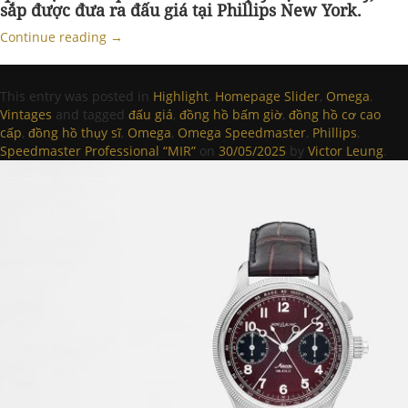
sắp được đưa ra đấu giá tại Phillips New York.
Continue reading
→
This entry was posted in
Highlight
,
Homepage Slider
,
Omega
,
Vintages
and tagged
đấu giá
,
đồng hồ bấm giờ
,
đồng hồ cơ cao
cấp
,
đồng hồ thụy sĩ
,
Omega
,
Omega Speedmaster
,
Phillips
,
Speedmaster Professional “MIR”
on
30/05/2025
by
Victor Leung
.