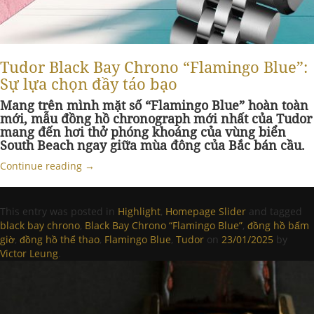
Tudor Black Bay Chrono “Flamingo Blue”:
Sự lựa chọn đầy táo bạo
Mang trên mình mặt số “Flamingo Blue” hoàn toàn
mới, mẫu đồng hồ chronograph mới nhất của Tudor
mang đến hơi thở phóng khoáng của vùng biển
South Beach ngay giữa mùa đông của Bắc bán cầu.
Continue reading
→
This entry was posted in
Highlight
,
Homepage Slider
and tagged
black bay chrono
,
Black Bay Chrono “Flamingo Blue”
,
đồng hồ bấm
giờ
,
đồng hồ thể thao
,
Flamingo Blue
,
Tudor
on
23/01/2025
by
Victor Leung
.