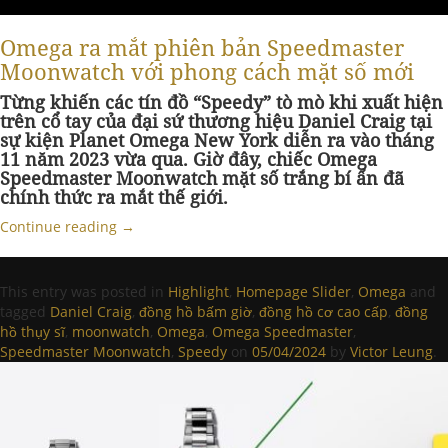
Omega ra mắt phiên bản Speedmaster
Moonwatch với phong cách mặt số mới
Từng khiến các tín đồ “Speedy” tò mò khi xuất hiện
trên cổ tay của đại sứ thương hiệu Daniel Craig tại
sự kiện Planet Omega New York diễn ra vào tháng
11 năm 2023 vừa qua. Giờ đây, chiếc Omega
Speedmaster Moonwatch mặt số trắng bí ẩn đã
chính thức ra mắt thế giới.
Continue reading
→
This entry was posted in
Highlight
,
Homepage Slider
,
Omega
and
tagged
Daniel Craig
,
đồng hồ bấm giờ
,
đồng hồ cơ cao cấp
,
đồng
hồ thụy sĩ
,
moonwatch
,
Omega
,
Omega Speedmaster
,
Speedmaster Moonwatch
,
Speedy
on
05/04/2024
by
Victor Leung
.