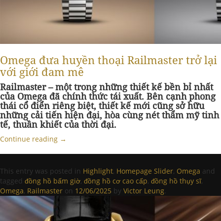
Omega đưa huyền thoại Railmaster trở lại
với giới đam mê
Railmaster – một trong những thiết kế bền bỉ nhất
của Omega đã chính thức tái xuất. Bên cạnh phong
thái cổ điển riêng biệt, thiết kế mới cũng sở hữu
những cải tiến hiện đại, hòa cùng nét thẩm mỹ tinh
tế, thuần khiết của thời đại.
Continue reading
→
This entry was posted in
Highlight
,
Homepage Slider
,
Omega
and
tagged
đồng hồ bấm giờ
,
đồng hồ cơ cao cấp
,
đồng hồ thụy sĩ
,
Omega
,
Railmaster
on
12/06/2025
by
Victor Leung
.