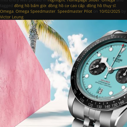
tagged
đồng hồ bấm giờ
,
đồng hồ cơ cao cấp
,
đồng hồ thụy sĩ
,
Omega
,
Omega Speedmaster
,
Speedmaster Pilot
on
10/02/2025
by
Victor Leung
.