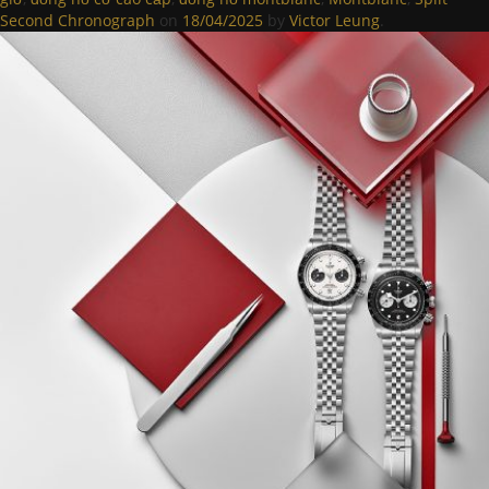
Second Chronograph
on
18/04/2025
by
Victor Leung
.