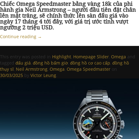
Chiếc Omega Speedmaster bằng vàng 18k của phi
hành gia Neil Armstrong – người đầu tiên đặt chân
lên mặt trăng, sẽ chính thức lên sàn đấu giá vào
ngày 17 tháng 4 tới đây, với giá trị ước tính vượt
ngưỡng 2 triệu USD.
Continue reading
→
This entry was posted in
Highlight
,
Homepage Slider
,
Omega
and
tagged
đấu giá
,
đồng hồ bấm giờ
,
đồng hồ cơ cao cấp
,
đồng hồ
thụy sĩ
,
Neil Armstrong
,
Omega
,
Omega Speedmaster
on
30/03/2025
by
Victor Leung
.