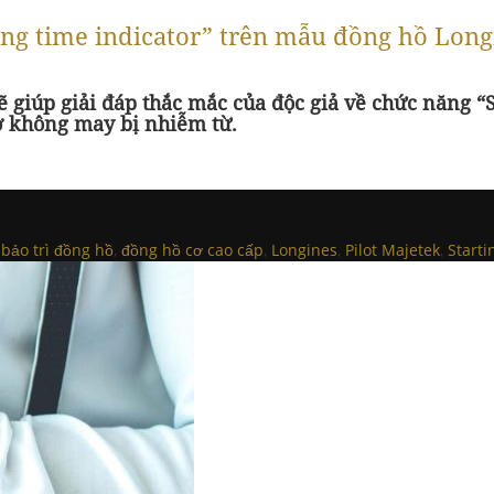
ng time indicator” trên mẫu đồng hồ Longi
ẽ giúp giải đáp thắc mắc của độc giả về chức năng “
ơ không may bị nhiễm từ.
d
bảo trì đồng hồ
,
đồng hồ cơ cao cấp
,
Longines
,
Pilot Majetek
,
Starti