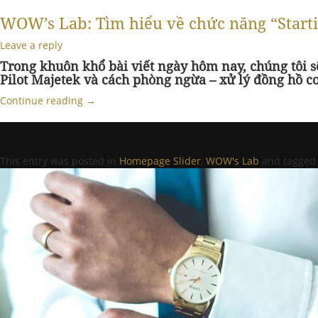
WOW’s Lab: Tìm hiểu về chức năng “Starti
Leave a reply
Trong khuôn khổ bài viết ngày hôm nay, chúng tôi s
Pilot Majetek
và cách phòng ngừa – xử lý đồng hồ c
Continue reading
→
This entry was posted in
Homepage Slider
,
WOW's Lab
and tagge