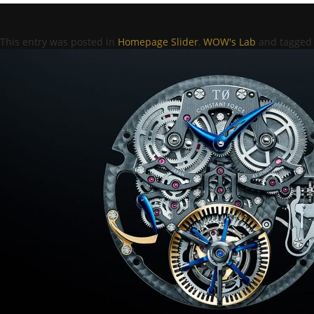
This entry was posted in
Homepage Slider
,
WOW's Lab
and tagge