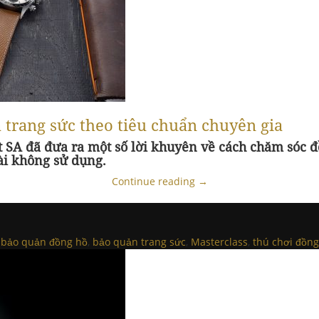
trang sức theo tiêu chuẩn chuyên gia
t SA đã đưa ra một số lời khuyên về cách chăm sóc đ
ài không sử dụng.
Continue reading
→
d
bảo quản đồng hồ
,
bảo quản trang sức
,
Masterclass
,
thú chơi đồng