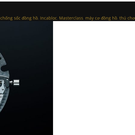
d
chống sốc đồng hồ
,
Incabloc
,
Masterclass
,
máy cơ đồng hồ
,
thú chơ