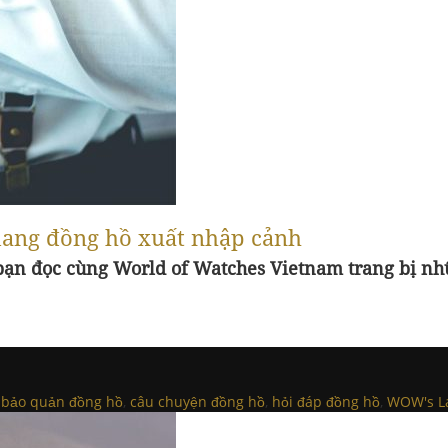
mang đồng hồ xuất nhập cảnh
n đọc cùng World of Watches Vietnam trang bị nhữn
d
bảo quản đồng hồ
,
câu chuyện đồng hồ
,
hỏi đáp đồng hồ
,
WOW's L