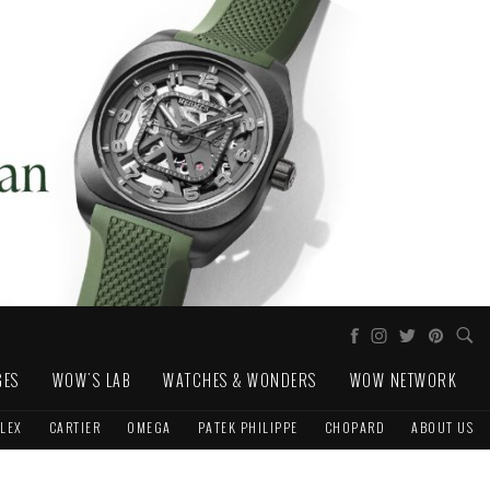
GES
WOW'S LAB
WATCHES & WONDERS
WOW NETWORK
LEX
CARTIER
OMEGA
PATEK PHILIPPE
CHOPARD
ABOUT US