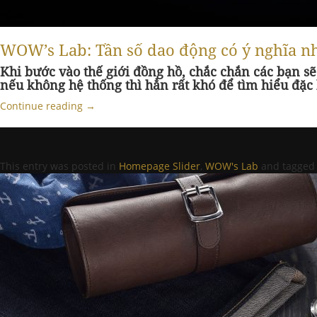
WOW’s Lab: Tần số dao động có ý nghĩa nh
Khi bước vào thế giới đồng hồ, chắc chắn các bạn 
nếu không hệ thống thì hẳn rất khó để tìm hiểu đặc 
Continue reading
→
This entry was posted in
Homepage Slider
,
WOW's Lab
and tagge