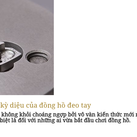
kỳ diệu của đồng hồ đeo tay
sẽ không khỏi choáng ngợp bởi vô vàn kiến thức mớ
biệt là đối với những ai vừa bắt đầu chơi đồng hồ.