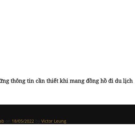
g thông tin cần thiết khi mang đồng hồ đi du lịch
ab
on
18/05/2022
by
Victor Leung
.