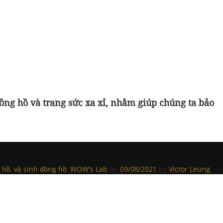
ồng hồ và trang sức xa xỉ, nhằm giúp chúng ta bảo
 hồ
,
vệ sinh đồng hồ
,
WOW's Lab
on
09/08/2021
by
Victor Leung
.