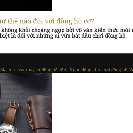
ư thế nào đối với đồng hồ cơ?
sẽ không khỏi choáng ngợp bởi vô vàn kiến thức mớ
biệt là đối với những ai vừa bắt đầu chơi đồng hồ.
d
Masterclass
,
máy cơ đồng hồ
,
tần số dao động
,
thú chơi đồng hồ
,
W