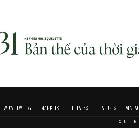
WOW JEWELRY
MARKETS
THE TALKS
FEATURES
VINTA
LUXUO
RO