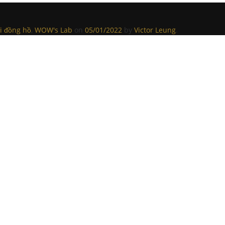
i đồng hồ
,
WOW's Lab
on
05/01/2022
by
Victor Leung
.