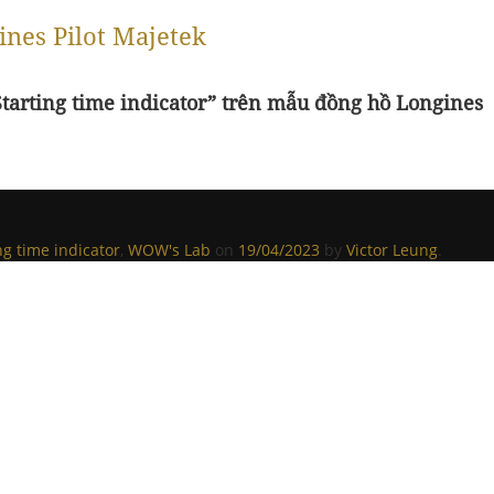
nes Pilot Majetek
Starting time indicator” trên mẫu đồng hồ
Longines
ng time indicator
,
WOW's Lab
on
19/04/2023
by
Victor Leung
.