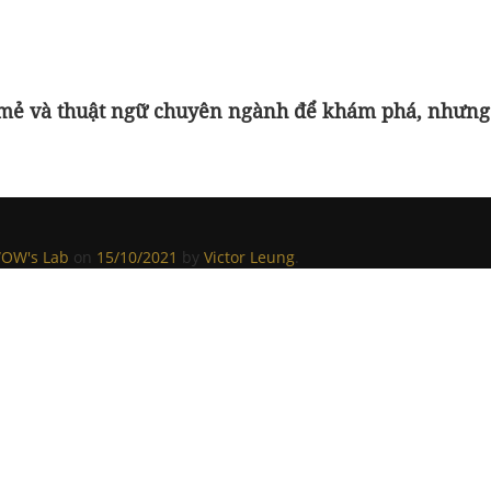
i mẻ và thuật ngữ chuyên ngành để khám phá, nhưng
OW's Lab
on
15/10/2021
by
Victor Leung
.