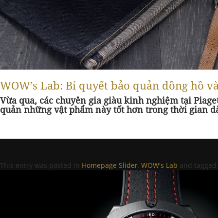
WOW’s Lab: Bí quyết bảo quản đồng hồ và 
Vừa qua, các chuyên gia giàu kinh nghiệm tại Piage
quản những vật phẩm này tốt hơn trong thời gian d
This entry was posted in
Homepage Slider
,
WOW's Lab
and tagge