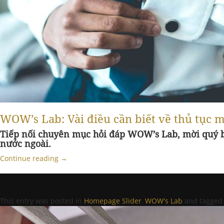
WOW’s Lab: Vài điều cần biết về thủ tục 
Tiếp nối chuyên mục hỏi đáp WOW’s Lab, mời quý bạ
nước ngoài.
Continue reading
→
This entry was posted in
Homepage Slider
,
WOW's Lab
and tagge