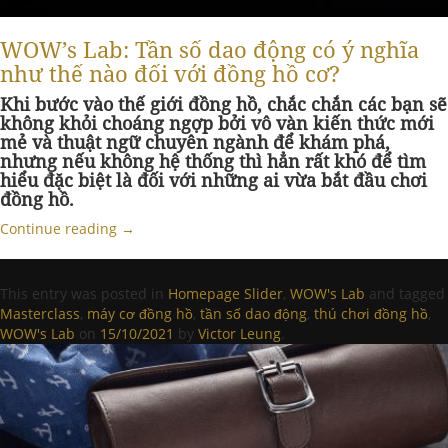
WOW’s Lab: Tần số dao động có ý nghĩa
như thế nào đối với đồng hồ cơ?
Khi bước vào thế giới đồng hồ, chắc chắn các bạn sẽ
không khỏi choáng ngợp bởi vô vàn kiến thức mới
mẻ và thuật ngữ chuyên ngành để khám phá,
nhưng nếu không hệ thống thì hẳn rất khó để tìm
hiểu đặc biệt là đối với những ai vừa bắt đầu chơi
đồng hồ.
Continue reading
→
This entry was posted in
Homepage Slider
,
WOW's Lab
and tagged
Masterclass
,
máy cơ đồng hồ
,
tần số dao động
,
thú chơi đồng hồ
,
WOW's Lab
on
15/10/2021
by
Victor Leung
.