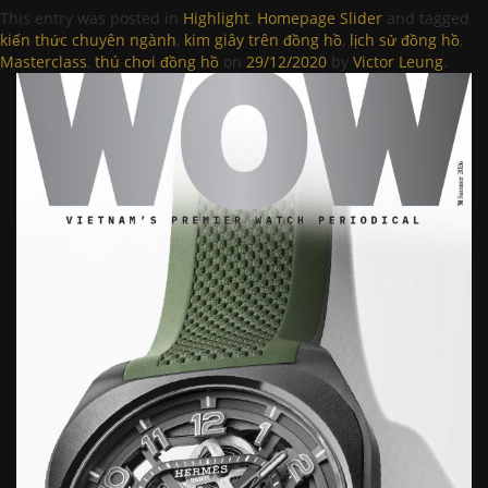
This entry was posted in
Highlight
,
Homepage Slider
and tagged
kiến thức chuyên ngành
,
kim giây trên đồng hồ
,
lịch sử đồng hồ
,
Masterclass
,
thú chơi đồng hồ
on
29/12/2020
by
Victor Leung
.