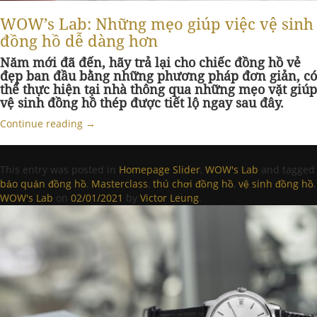
WOW’s Lab: Những mẹo giúp việc vệ sinh
đồng hồ dễ dàng hơn
Năm mới đã đến, hãy trả lại cho chiếc đồng hồ vẻ
đẹp ban đầu bằng những phương pháp đơn giản, có
thể thực hiện tại nhà thông qua những mẹo vặt giúp
vệ sinh đồng hồ thép được tiết lộ ngay sau đây.
Continue reading
→
This entry was posted in
Homepage Slider
,
WOW's Lab
and tagged
bảo quản đồng hồ
,
Masterclass
,
thú chơi đồng hồ
,
vệ sinh đồng hồ
,
WOW's Lab
on
02/01/2021
by
Victor Leung
.