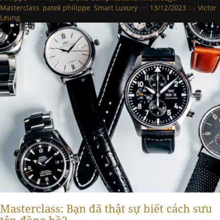
Masterclass
,
patek philippe
,
Smart Luxury
on
13/12/2023
by
Victor
Leung
.
Masterclass: Bạn đã thật sự biết cách sưu