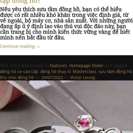
tập đồng hồ?
Nếu yêu thích sưu tầm đồng hồ, bạn có thể hiểu
được có rất nhiều khó khăn trong việc định giá, từ
vẻ ngoài, bộ máy cơ, nhà sản xuất. Với những người
đang ấp ủ ý định lao vào thú vui độc đáo này, bạn
cần trang bị cho mình kiến thức vững vàng để biết
mình nên bắt đầu từ đâu.
Continue reading
→
This entry was posted in
Features
,
Homepage Slider
and tagged
đồng hồ cơ cao cấp
,
đồng hồ thụy sĩ
,
Masterclass
,
sưu tầm đồng hồ
,
thú chơi đồng hồ
on
20/07/2022
by
Victor Leung
.