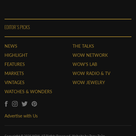
EDITOR'S PICKS
NEWS
THE TALKS
HIGHLIGHT
WOW NETWORK
FEATURES
WOW'S LAB
MARKETS
WOW RADIO & TV
VINTAGES
WOW JEWELRY
WATCHES & WONDERS
Advertise with Us
Copyright © 2026 WOW. All Rights Reserved. Website by
Tony Toàn