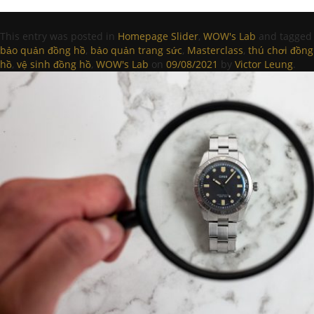
This entry was posted in
Homepage Slider
,
WOW's Lab
and tagged
bảo quản đồng hồ
,
bảo quản trang sức
,
Masterclass
,
thú chơi đồng
hồ
,
vệ sinh đồng hồ
,
WOW's Lab
on
09/08/2021
by
Victor Leung
.