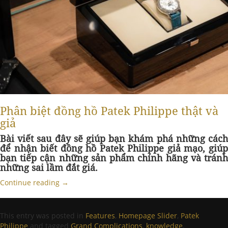
Phân biệt đồng hồ Patek Philippe thật và
giả
Bài viết sau đây sẽ giúp bạn khám phá những cách
để nhận biết đồng hồ Patek Philippe giả mạo, giúp
bạn tiếp cận những sản phẩm chính hãng và tránh
những sai lầm đắt giá.
Continue reading
→
This entry was posted in
Features
,
Homepage Slider
,
Patek
Philippe
and tagged
Grand Complications
,
knowledge
,