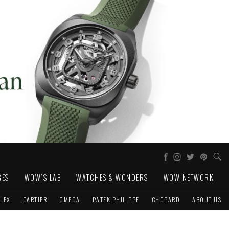
GES
WOW'S LAB
WATCHES & WONDERS
WOW NETWORK
LEX
CARTIER
OMEGA
PATEK PHILIPPE
CHOPARD
ABOUT US