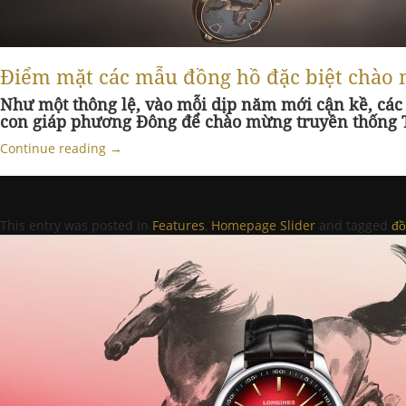
Điểm mặt các mẫu đồng hồ đặc biệt chào 
Như một thông lệ, vào mỗi dịp
năm mới cận kề, các 
con giáp phương Đông để chào mừng truyền thống 
Continue reading
→
This entry was posted in
Features
,
Homepage Slider
and tagged
đồ