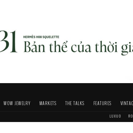
WOW JEWELRY
MARKETS
THE TALKS
FEATURES
VINTA
LUXUO
RO