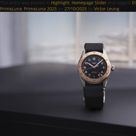
This entry was posted in
Highlight
,
Homepage Slider
and tagged
E
PrimaLuna
,
PrimaLuna 2025
on
27/10/2025
by
Victor Leung
.