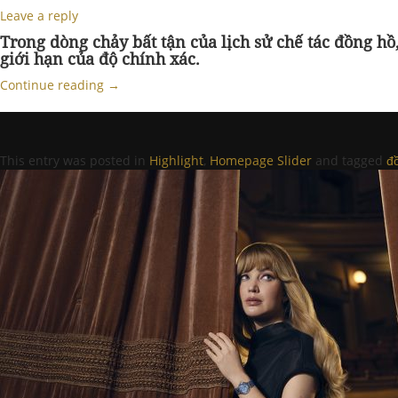
Leave a reply
Trong dòng chảy bất tận của lịch sử chế tác đồng h
giới hạn của độ chính xác.
Continue reading
→
This entry was posted in
Highlight
,
Homepage Slider
and tagged
đ