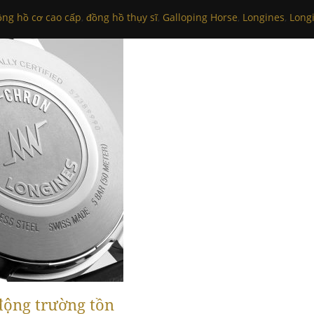
ồng hồ cơ cao cấp
,
đồng hồ thụy sĩ
,
Galloping Horse
,
Longines
,
Longi
động trường tồn