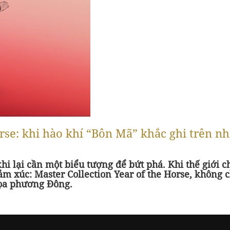
rse: khi hào khí “Bôn Mã” khắc ghi trên nh
hi lại cần một biểu tượng để bứt phá. Khi thế giới
m xúc: Master Collection Year of the Horse, không c
họa phương Đông.