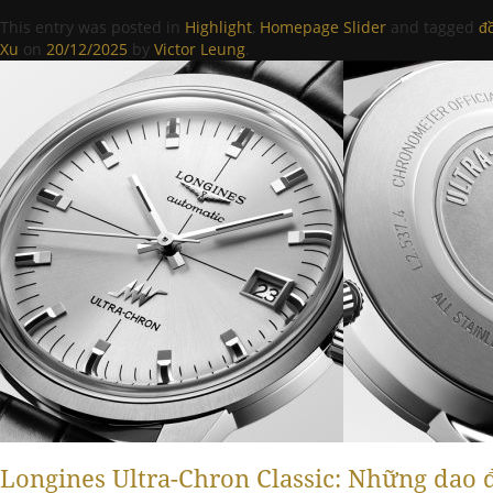
This entry was posted in
Highlight
,
Homepage Slider
and tagged
đ
Xu
on
20/12/2025
by
Victor Leung
.
Longines Ultra-Chron Classic: Những dao 