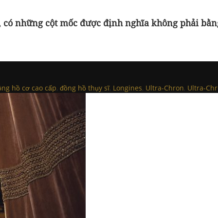
ồ, có những cột mốc được định nghĩa không phải bằn
ồng hồ cơ cao cấp
,
đồng hồ thụy sĩ
,
Longines
,
Ultra-Chron
,
Ultra-Chr