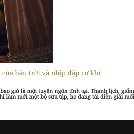
của bầu trời và nhịp đập cơ khí
 bao giờ là một tuyên ngôn tĩnh tại. Thanh lịch, giố
 làm mới một bộ sưu tập, họ đang tái diễn giải mối 