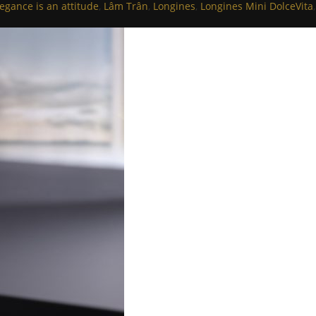
legance is an attitude
,
Lâm Trân
,
Longines
,
Longines Mini DolceVita