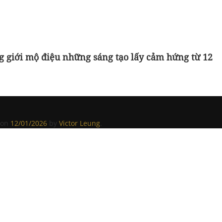
g giới mộ điệu những sáng tạo lấy cảm hứng từ 12
on
12/01/2026
by
Victor Leung
.