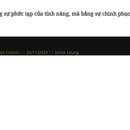
g sự phức tạp của tính năng, mà bằng sự chinh phục
on Classic
on
20/11/2025
by
Victor Leung
.