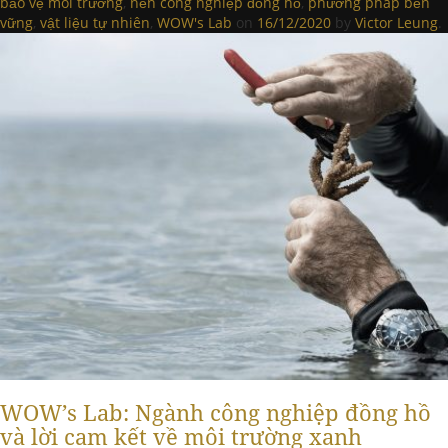
bảo vệ môi trường
,
nền công nghiệp đồng hồ
,
phương pháp bền
vững
,
vật liệu tự nhiên
,
WOW's Lab
on
16/12/2020
by
Victor Leung
.
WOW’s Lab: Ngành công nghiệp đồng hồ
và lời cam kết về môi trường xanh