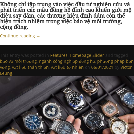
Không chỉ tập trung vào việc đầu tư nghiên cứu và
phát triển các mẫu đồng hồ đỉnh cao khiến giới mộ
điệu say đắm, các thương hiệu đình đám còn thể
hiện trách nhiệm trong việc bảo vệ môi trường,
cộng đồng.
Continue reading
→
This entry was posted in
Features
,
Homepage Slider
and tagged
bảo vệ môi trường
,
ngành công nghiệp đồng hồ
,
phương pháp bền
vững
,
vật liệu thân thiện
,
vật liệu tự nhiên
on
06/01/2021
by
Victor
Leung
.