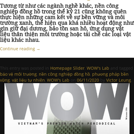
Tương từ như các ngành nghề khác, nền công
nghiệp đồng hồ trong thể kỷ 21 cũng không quên
thực hiện những cam kết về sự bền vững và môi
trường xanh, thể hiện qua khá nhiều hoạt động như
gìn giữ đại dương, bảo tồn san hô, ứng dụng vật
liệu thân thiện môi trường hoặc tái chế các loại vật
liệu khác nhau.
Continue reading
→
This entry was posted in
Homepage Slider
,
WOW's Lab
and tagged
bảo vệ môi trường
,
nền công nghiệp đồng hồ
,
phương pháp bền
vững
,
vật liệu tự nhiên
,
WOW's Lab
on
06/11/2020
by
Victor Leung
.