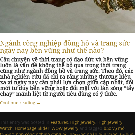
Ngành công nghiệp đồng hồ và trang sức
ngày nay bền vững như thế nào?
Câu chuyện về thời trang có đạo đức và bền vững
luôn là vấn đề không thể bỏ qua trong thời trang
cũng như ngành đồng hồ và trang sức. Theo đó, các
nhà nghiên cứu đã chỉ ra rằng những thương hiệu
xa xỉ ngày nay cần phải lựa chọn giữa cập nhật, đổi
mới tư duy bền vững hoặc đối mặt với làn sóng “tẩy
chay” mãnh liệt từ người tiêu dùng có ý thức.
Continue reading
→
This entry was posted in
Features
,
High Jewelry
,
High Jewelry
Watch
,
Homepage Slider
,
WOW Jewelry
and tagged
bảo vệ môi
trường
,
nền công nghiệp đồng hồ
,
phương pháp bền vững
,
sự bền