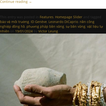
Continue reading
→
This entry was posted in
Features
,
Homepage Slider
and tagged
bảo vệ môi trường
,
ID Genève
,
Leonardo DiCaprio
,
nền công
nghiệp đồng hồ
,
phương pháp bền vững
,
sự bền vững
,
vật liệu tự
nhiên
on
19/01/2024
by
Victor Leung
.