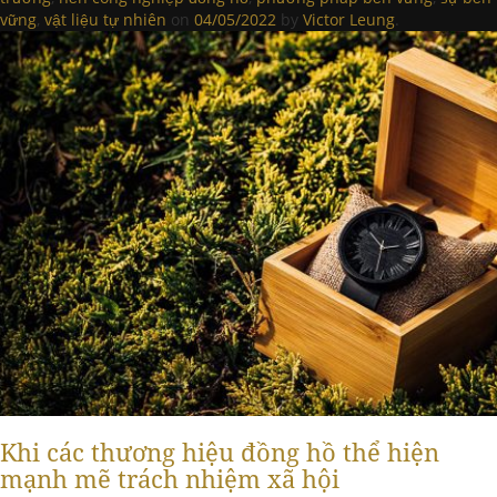
vững
,
vật liệu tự nhiên
on
04/05/2022
by
Victor Leung
.
Khi các thương hiệu đồng hồ thể hiện
mạnh mẽ trách nhiệm xã hội