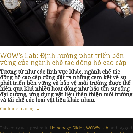
WOW’s Lab: Định hướng phát triển bền
vững của ngành chế tác đồng hồ cao cấp
Tương từ như các lĩnh vực khác, ngành chế tác
đồng hồ cao cấp cũng đặt ra những cam kết về sự
phát triển bền vững và bảo vệ môi trường được thể
hiện qua khá nhiều hoạt động như bảo tồn sự sống
đại dương, ứng dụng vật liệu thân thiện môi trường
và tái chế các loại vật liệu khác nhau.
Continue reading
→
This entry was posted in
Homepage Slider
,
WOW's Lab
and tagged