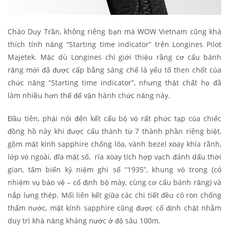
Chào Duy Trần, không riêng bạn mà WOW Vietnam cũng khá
thích tính năng “Starting time indicator” trên Longines Pilot
Majetek. Mặc dù Longines chỉ giới thiệu rằng cơ cấu bánh
răng mới đã được cấp bằng sáng chế là yếu tố then chốt của
chức năng “Starting time indicator”, nhưng thật chất họ đã
làm nhiều hơn thế để vận hành chức năng này.
Đầu tiên, phải nói đến kết cấu bộ vỏ rất phức tạp của chiếc
đồng hồ này khi được cấu thành từ 7 thành phần riêng biệt,
gồm mặt kính sapphire chống lóa, vành bezel xoay khía rãnh,
lớp vỏ ngoài, đĩa mặt số, rìa xoay tích hợp vạch đánh dấu thời
gian, tấm biển kỷ niệm ghi số “1935”, khung vỏ trong (có
nhiệm vụ bảo vệ – cố định bộ máy, cùng cơ cấu bánh răng) và
nắp lưng thép. Mối liên kết giữa các chi tiết đều có ron chống
thấm nước, mặt kính sapphire cũng được cố định chặt nhằm
duy trì khả năng kháng nước ở độ sâu 100m.