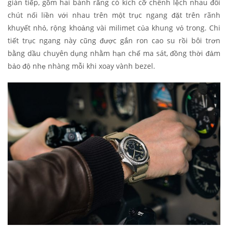
gián tiếp, gồm hai bánh răng có kích cỡ chênh lệch nhau đôi
chút nối liền với nhau trên một trục ngang đặt trên rãnh
khuyết nhỏ, rộng khoảng vài milimet của khung vỏ trong. Chi
tiết trục ngang này cũng được gắn ron cao su rồi bôi trơn
bằng dầu chuyên dụng nhằm hạn chế ma sát, đồng thời đảm
bảo độ nhẹ nhàng mỗi khi xoay vành bezel.