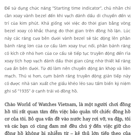
Để sử dụng chức năng “Starting time indicator”, chủ nhân chỉ
cần xoay vành bezel đến khi vạch đánh dấu di chuyển đến vị
trí của kim phút. Khá giống với việc đo thời gian bằng vòng
bezel xoay có khắc thang đo thời gian trên đồng hồ lặn. Lúc
này các răng cưa bên dưới vành bezel sẽ tác động lên phần
bánh răng lớn của cơ cấu làm xoay trục nối, phần bánh răng
có kích cỡ nhỏ hơn của cơ cấu sẽ tiếp tục truyền động đến rìa
xoay tích hợp vạch đánh dấu thời gian cũng nhờ thiết kế răng
cưa ẩn bên dưới. Từ đó làm nên chuyển động ăn khớp và liền
mạch. Thú vị hơn, cụm bánh răng truyền động gián tiếp này
có được nhà sản xuất che giấu khéo léo sau tấm biển kỷ niệm
ghi số “1935” ở cạnh trái vỏ đồng hồ.
Chào World of Watches Vietnam, là một người chơi đồng
hồ tôi rất quan tâm đến việc bảo quản tốt chiếc đồng hồ
cơ của tôi. Bỏ qua vấn đề vào nước hay rơi vỡ, va đập, tôi
và các bạn có cùng đam mê đều chú ý đến việc giữ cho
đồng hồ không bị nhiễm từ – kẻ thủ lớn tiếp theo của