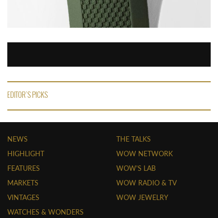
EDITOR'S PICKS
NEWS
THE TALKS
HIGHLIGHT
WOW NETWORK
FEATURES
WOW'S LAB
MARKETS
WOW RADIO & TV
VINTAGES
WOW JEWELRY
WATCHES & WONDERS