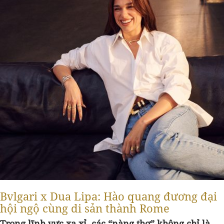
Bvlgari x Dua Lipa: Hào quang đương đại
hội ngộ cùng di sản thành Rome
Trong
lĩnh vực xa xỉ
,
các
“
n
àng thơ” không chỉ là