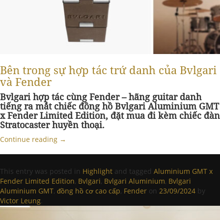
Bên trong sự hợp tác trứ danh của Bvlgari
và Fender
Bvlgari hợp tác cùng Fender – hãng guitar danh
tiếng ra mắt chiếc đồng hồ Bvlgari Aluminium GMT
x Fender Limited Edition, đặt mua đi kèm chiếc đàn
Stratocaster huyền thoại.
Continue reading
→
This entry was posted in
Highlight
and tagged
Aluminium GMT x
Fender Limited Edition
,
Bvlgari
,
Bvlgari Aluminium
,
Bvlgari
Aluminium GMT
,
đồng hồ cơ cao cấp
,
Fender
on
23/09/2024
by
Victor Leung
.