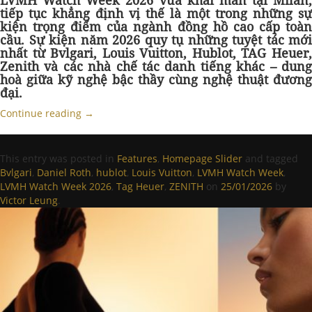
LVMH Watch Week 2026 vừa khai màn tại Milan,
tiếp tục khẳng định vị thế là một trong những sự
kiện trọng điểm của ngành đồng hồ cao cấp toàn
cầu. Sự kiện năm 2026 quy tụ những tuyệt tác mới
nhất từ Bvlgari, Louis Vuitton, Hublot, TAG Heuer,
Zenith và các nhà chế tác danh tiếng khác –
dung
hoà giữa kỹ nghệ bậc thầy cùng nghệ thuật đương
đại
.
Continue reading
→
This entry was posted in
Features
,
Homepage Slider
and tagged
Bvlgari
,
Daniel Roth
,
hublot
,
Louis Vuitton
,
LVMH Watch Week
,
LVMH Watch Week 2026
,
Tag Heuer
,
ZENITH
on
25/01/2026
by
Victor Leung
.