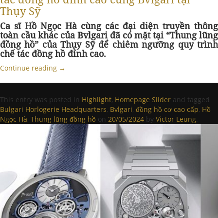
Thụy Sỹ
Ca sĩ Hồ Ngọc Hà cùng các đại diện truyền thông
toàn cầu khác
của Bvlgari
đã có mặt tại “Thung lũng
đồng hồ” của Thụy Sỹ để chiêm ngưỡng quy trình
chế tác đồng hồ đỉnh cao.
Continue reading
→
This entry was posted in
Highlight
,
Homepage Slider
and tagged
Bulgari Horlogerie Headquarters
,
Bvlgari
,
đồng hồ cơ cao cấp
,
Hồ
Ngọc Hà
,
Thung lũng đồng hồ
on
20/05/2024
by
Victor Leung
.