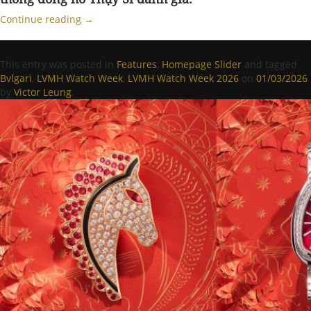
Continue reading
→
This entry was posted in
Features
,
Homepage Slider
and tagged
Bvlgari
,
LVMH Watch Week
,
LVMH Watch Week 2026
on
01/03/2026
by
Victor Leung
.