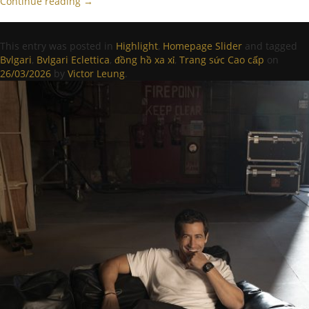
Continue reading
→
This entry was posted in
Highlight
,
Homepage Slider
and tagged
Bvlgari
,
Bvlgari Eclettica
,
đồng hồ xa xỉ
,
Trang sức Cao cấp
on
26/03/2026
by
Victor Leung
.