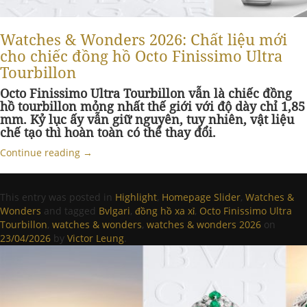
Watches & Wonders 2026: Chất liệu mới
cho chiếc đồng hồ Octo Finissimo Ultra
Tourbillon
Octo Finissimo Ultra Tourbillon vẫn là chiếc đồng
hồ tourbillon mỏng nhất thế giới với độ dày chỉ 1,85
mm. Kỷ lục ấy vẫn giữ nguyên, tuy nhiên, vật liệu
chế tạo thì hoàn toàn có thể thay đổi.
Continue reading
→
This entry was posted in
Highlight
,
Homepage Slider
,
Watches &
Wonders
and tagged
Bvlgari
,
đồng hồ xa xỉ
,
Octo Finissimo Ultra
Tourbillon
,
watches & wonders
,
watches & wonders 2026
on
23/04/2026
by
Victor Leung
.