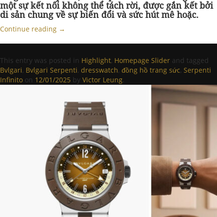
một sự kết nối không thể tách rời, được gắn kết bởi
di sản chung về sự biến đổi và sức hút mê hoặc.
Continue reading
→
This entry was posted in
Highlight
,
Homepage Slider
and tagged
Bvlgari
,
Bvlgari Serpenti
,
dresswatch
,
đồng hồ trang sức
,
Serpenti
Infinito
on
12/01/2025
by
Victor Leung
.