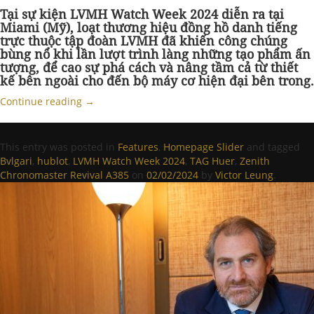
Tại sự kiện LVMH Watch Week 2024 diễn ra tại
Miami (Mỹ), loạt thương hiệu đồng hồ danh tiếng
trực thuộc tập đoàn LVMH đã khiến công chúng
bùng nổ khi lần lượt trình làng những tạo phẩm ấn
tượng, để cao sự phá cách và nâng tầm cả từ thiết
kế bên ngoài cho đến bộ máy cơ hiện đại bên trong.
Continue reading
→
This entry was posted in
Features
,
Homepage Slider
and tagged
Bvlgari
,
hublot
,
LVMH Watch Week 2024
,
TAG Huer
,
Zenith
Chronomaster Revival A385
on
02/02/2024
by
Victor Leung
.