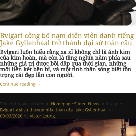
Bvlgari công bố nam diễn viên danh tiếng
Jake Gyllenhaal trở thành đại sứ toàn cầu
Bvlgari luôn hiểu rằng xa xỉ không chỉ là ánh kim
của kim hoàn, mà còn là tầng nghĩa nằm phía sau
những giá trị được bồi đắp qua thời gian, những
mối liên kết bền bỉ, và một tinh thần sống biết tôn
trọng cái đẹp lẫn con người.
Continue reading
→
This entry was posted in
Homepage Slider
,
News
and tagged
Bvlgari
,
đại sứ thương hiệu toàn cầu
,
Jake Gyllenhaal
on
09/03/2026
by
Victor Leung
.