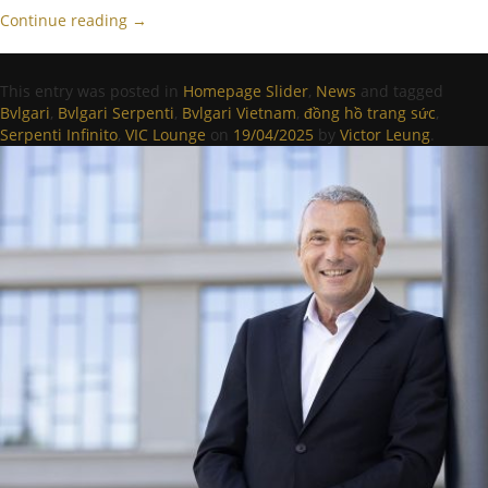
Continue reading
→
This entry was posted in
Homepage Slider
,
News
and tagged
Bvlgari
,
Bvlgari Serpenti
,
Bvlgari Vietnam
,
đồng hồ trang sức
,
Serpenti Infinito
,
VIC Lounge
on
19/04/2025
by
Victor Leung
.