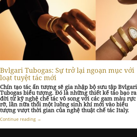
Bvlgari Tubogas: Sự trở lại ngoạn mục với
loạt tuyệt tác mới
Chín tạo
tác ấn tượng sẽ gia nhập bộ sưu tập Bvlgari
Tubogas biểu tượng
. Đó là n
hững thiết kế táo bạo
ra
đời từ
kỹ nghệ chế tác vô song
với
các gam màu rực
rỡ
, lần nữa
thổi một luồng sinh khí mới vào biểu
tượng vượt thời gian của nghệ thuật
chế tác Italy
.
Continue reading
→