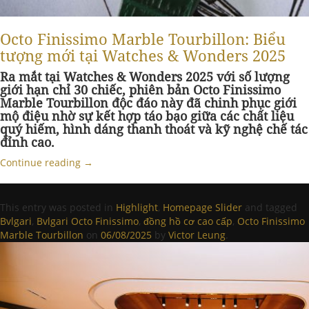
Octo Finissimo Marble Tourbillon: Biểu
tượng mới tại Watches & Wonders 2025
Ra mắt tại Watches & Wonders 2025 với số lượng
giới hạn chỉ 30 chiếc, phiên bản Octo Finissimo
Marble Tourbillon độc đáo này đã chinh phục giới
mộ điệu nhờ sự kết hợp táo bạo giữa các chất liệu
quý hiếm, hình dáng thanh thoát và kỹ nghệ chế tác
đỉnh cao.
Continue reading
→
This entry was posted in
Highlight
,
Homepage Slider
and tagged
Bvlgari
,
Bvlgari Octo Finissimo
,
đồng hồ cơ cao cấp
,
Octo Finissimo
Marble Tourbillon
on
06/08/2025
by
Victor Leung
.