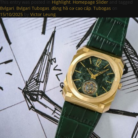
This entry was posted in
Highlight
,
Homepage Slider
and tagged
Bvlgari
,
Bvlgari Tubogas
,
đồng hồ cơ cao cấp
,
Tubogas
on
15/10/2025
by
Victor Leung
.