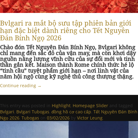
Bvlgari ra mắt bộ sưu tập phiên bản giới
hạn đặc biệt dành riêng cho Tết Nguyên
Đán Bính Ngọ 2026
Chào đón Tết Nguyên Đán Bính Ngọ, Bvlgari không
chỉ mang đến sắc đỏ của vận may, mà còn khơi dậy
nguồn năng lượng vĩnh cửu của sự đổi mới và tinh
thần gắn kết. Maison thành Rome chính thức hé lộ
“tinh cầu” t
uyệt phẩm giới hạn
– nơi linh vật của
năm hội ngộ cùng kỹ nghệ thủ công thượng thặng.
Continue reading
→
This entry was posted in
Highlight
,
Homepage Slider
and tagged
Bvlgari
,
Bvlgari Tubogas
,
đồng hồ cơ cao cấp
,
Tết Nguyên Đán Bính
Ngọ 2026
,
Tubogas
on
03/02/2026
by
Victor Leung
.