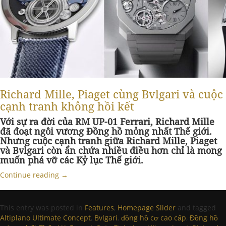
Richard Mille, Piaget cùng Bvlgari và cuộc
cạnh tranh không hồi kết
Với sự ra đời của RM UP-01 Ferrari, Richard Mille
đã đoạt ngôi vương Đồng hồ mỏng nhất Thế giới.
Nhưng cuộc cạnh tranh giữa Richard Mille, Piaget
và Bvlgari còn ẩn chứa nhiều điều hơn chỉ là mong
muốn phá vỡ các Kỷ lục Thế giới.
Continue reading
→
This entry was posted in
Features
,
Homepage Slider
and tagged
Altiplano Ultimate Concept
,
Bvlgari
,
đồng hồ cơ cao cấp
,
Đồng hồ