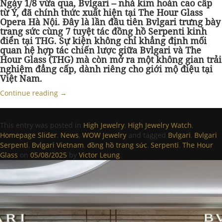
Ngày 1/8 vừa qua, Bvlgari – nhà kim hoàn cao cấp
từ Ý, đã chính thức xuất hiện tại The Hour Glass
Opera Hà Nội. Đây là lần đầu tiên Bvlgari trưng bày
trang sức cùng 7 tuyệt tác đồng hồ Serpenti kinh
điển tại THG. Sự kiện không chỉ khẳng định mối
quan hệ hợp tác chiến lược giữa Bvlgari và The
Hour Glass (THG) mà còn mở ra một không gian trải
nghiệm đẳng cấp, dành riêng cho giới mộ điệu tại
Việt Nam.
Continue reading
→
This entry was posted in
High Jewelry
,
High Jewelry Watch
,
Homepage Slider
,
News
,
WOW Jewelry
and tagged
Bvlgari
,
Bvlgari
Serpenti
,
Bvlgari Vietnam
,
đồng hồ trang sức
,
Serpenti
,
The Hour
Glass
on
05/08/2025
by
Victor Leung
.