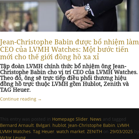
Jean-Christophe Babin được bổ nhiệm làm
CEO của LVMH Watches: Một bước tiến
mới cho thế giới đồng hồ xa xỉ
Tập đoàn LVMH chính thức bổ nhiệm ông Jean-
Christophe Babin cho vị trí CEO của LVMH Watches
.
Theo đó, ông sẽ trực tiếp điều phối thương hiệu
đồng hồ trực thuộc LVMH gồm Hublot, Zenith và
TAG Heuer
.
Continue reading
→
This entry was posted in
Homepage Slider
,
News
and tagged
Bernard Arnault
,
Bvlgari
,
hublot
,
Jean-Christophe Babin
,
LVMH
,
LVMH Watches
,
Tag Heuer
,
watch market
,
ZENITH
on
29/03/2025
by
Victor Leung
.