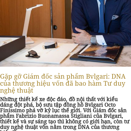
Gặp gỡ Giám đốc sản phẩm Bvlgari: DNA
của thương hiệu vốn đã bao hàm Tư duy
nghệ thuật
Những thiết kế xe độc đáo, đồ nội thất với kiểu
dáng đột phá, bộ sưu tập đồng hồ Bvlgari Octo
Finissimo phá vỡ kỷ lục thế giới. Với Giám đốc sản
phẩm Fabrizio Buonamassa Stigliani của Bvlgari,
thiết kế và sự sáng tạo thì không có giới hạn, còn tư
duy nghệ thuật vốn nằm trong DNA của thương