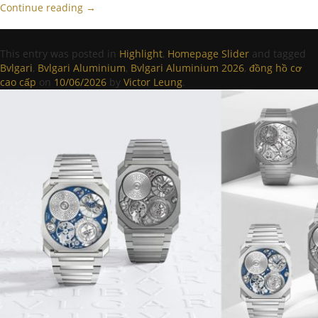
Continue reading
→
This entry was posted in
Highlight
,
Homepage Slider
and tagged
Bvlgari
,
Bvlgari Aluminium
,
Bvlgari Aluminium 2026
,
đồng hồ cơ
cao cấp
on
10/06/2026
by
Victor Leung
.