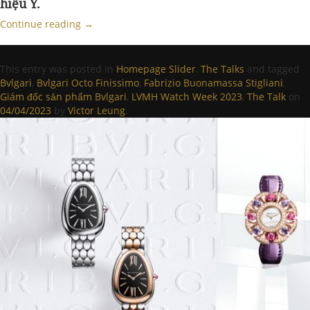
hiệu Ý.
Continue reading
→
This entry was posted in
Homepage Slider
,
The Talks
and tagged
Bvlgari
,
Bvlgari Octo Finissimo
,
Fabrizio Buonamassa Stigliani
,
Giám đốc sản phẩm Bvlgari
,
LVMH Watch Week 2023
,
The Talk
on
04/04/2023
by
Victor Leung
.