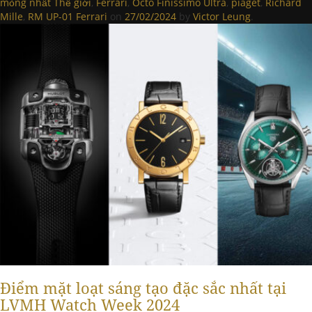
mỏng nhất Thế giới
,
Ferrari
,
Octo Finissimo Ultra
,
piaget
,
Richard
Mille
,
RM UP-01 Ferrari
on
27/02/2024
by
Victor Leung
.
Điểm mặt loạt sáng tạo đặc sắc nhất tại
LVMH Watch Week 2024