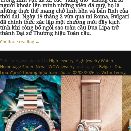
người khoác lên mình những viên đá quý
,
họ là
những thực thể mang chở linh hồn và bản lĩnh của
thời đại. Ngày 19 tháng 2 vừa qua tại Roma, Bvlgari
đã chính thức xác lập một chương mới đầy kịch
tính khi công bố ngôi sao toàn cầu Dua Lipa trở
thành Đại sứ Thương hiệu Toàn cầu
.
Continue reading
→
This entry was posted in
High Jewelry
,
High Jewelry Watch
,
Homepage Slider
,
News
,
WOW Jewelry
and tagged
Bvlgari
,
Dua
Lipa
,
đại sứ thương hiệu toàn cầu
on
02/03/2026
by
Victor Leung
.