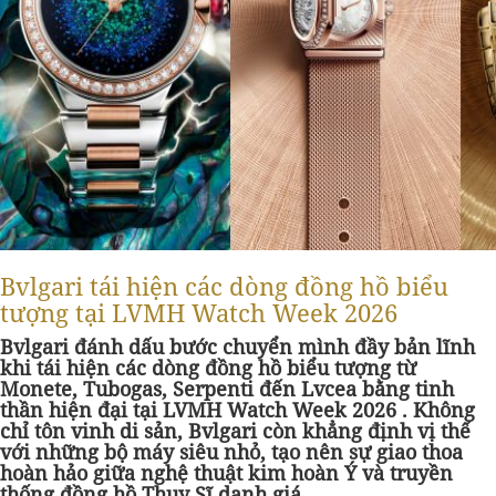
Bvlgari tái hiện các dòng đồng hồ biểu
tượng tại LVMH Watch Week 2026
Bvlgari đánh dấu bước chuyển mình đầy bản lĩnh
khi tái hiện các dòng đồng hồ biểu tượng từ
Monete, Tubogas, Serpenti đến Lvcea bằng tinh
thần hiện đại tại LVMH Watch Week 2026 . Không
chỉ tôn vinh di sản, Bvlgari còn khẳng định vị thế
với những bộ máy siêu nhỏ, tạo nên sự giao thoa
hoàn hảo giữa nghệ thuật kim hoàn Ý và truyền
thống đồng hồ Thụy Sĩ danh giá.