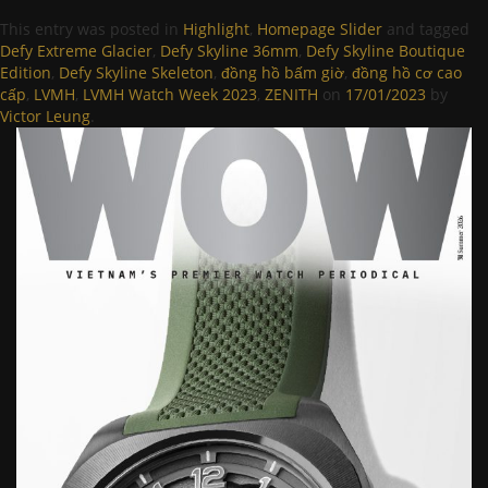
This entry was posted in
Highlight
,
Homepage Slider
and tagged
Defy Extreme Glacier
,
Defy Skyline 36mm
,
Defy Skyline Boutique
Edition
,
Defy Skyline Skeleton
,
đồng hồ bấm giờ
,
đồng hồ cơ cao
cấp
,
LVMH
,
LVMH Watch Week 2023
,
ZENITH
on
17/01/2023
by
Victor Leung
.