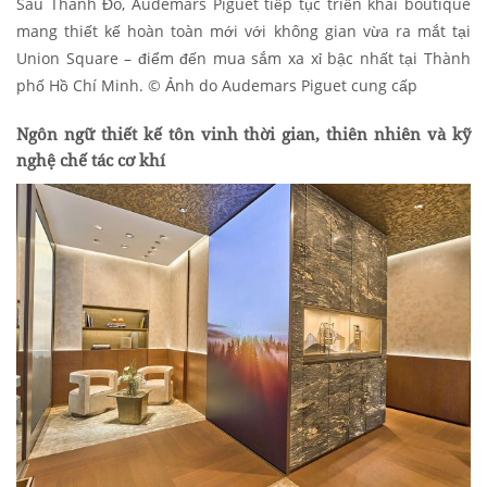
Sau Thành Đô, Audemars Piguet tiếp tục triển khai boutique
mang thiết kế hoàn toàn mới với không gian vừa ra mắt tại
Union Square – điểm đến mua sắm xa xỉ bậc nhất tại Thành
phố Hồ Chí Minh. © Ảnh do Audemars Piguet cung cấp
Ngôn ngữ thiết kế tôn vinh thời gian, thiên nhiên và kỹ
nghệ chế tác cơ khí