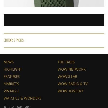
EDITOR'S PICKS
NEWS
THE TALKS
HIGHLIGHT
WOW NETWORK
FEATURES
WOW'S LAB
MARKETS
WOW RADIO & TV
VINTAGES
WOW JEWELRY
WATCHES & WONDERS