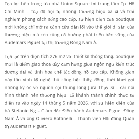
Tọa lạc bên trong tòa nhà Union Square tại trung tâm Tp. Hồ
Chí Minh – toạ độ hội tụ những thương hiệu xa xỉ và trải
nghiệm phong cách sống cao cấp, sự hiện diện của boutique
mới không chỉ mở ra cánh cửa dẫn lối vào thế giới di sản của
thương hiệu mà còn củng cố hướng phát triển bền vững của
Audemars Piguet tại thị trường Đông Nam Á.
Tọa lạc trên diện tích 276 m2 với thiết kế thông tầng, boutique
mới là điểm giao thoa đầy cảm hứng giữa ngôn ngữ kiến trúc
đương đại và tinh hoa chế tác đồng hồ cao cấp. Không gian
này tôn vinh kỹ nghệ thủ công bậc thầy, đồng thời khơi gợi
những ký ức về nguồn cội thung lũng Jura Thụy Sĩ – cái nôi
hình thành nên thương hiệu. Lễ khánh thành chính thức sẽ
diễn ra vào ngày 14 tháng 5 năm 2026, với sự hiện diện của
bà Stefanie Ng – Giám đốc Điều hành Audemars Piguet Đông
Nam Á và ông Oliviero Bottinelli – Thành viên Hội đồng Quản
trị Audemars Piguet.