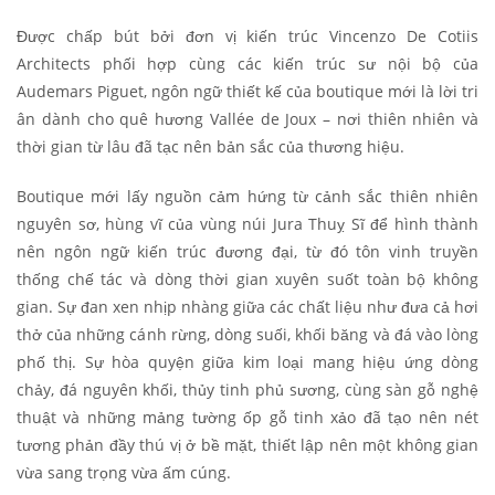
Được chấp bút bởi đơn vị kiến trúc Vincenzo De Cotiis
Architects phối hợp cùng các kiến trúc sư nội bộ của
Audemars Piguet, ngôn ngữ thiết kế của boutique mới là lời tri
ân dành cho quê hương Vallée de Joux – nơi thiên nhiên và
thời gian từ lâu đã tạc nên bản sắc của thương hiệu.
Boutique mới lấy nguồn cảm hứng từ cảnh sắc thiên nhiên
nguyên sơ, hùng vĩ của vùng núi Jura Thuỵ Sĩ để hình thành
nên ngôn ngữ kiến trúc đương đại, từ đó tôn vinh truyền
thống chế tác và dòng thời gian xuyên suốt toàn bộ không
gian. Sự đan xen nhịp nhàng giữa các chất liệu như đưa cả hơi
thở của những cánh rừng, dòng suối, khối băng và đá vào lòng
phố thị. Sự hòa quyện giữa kim loại mang hiệu ứng dòng
chảy, đá nguyên khối, thủy tinh phủ sương, cùng sàn gỗ nghệ
thuật và những mảng tường ốp gỗ tinh xảo đã tạo nên nét
tương phản đầy thú vị ở bề mặt, thiết lập nên một không gian
vừa sang trọng vừa ấm cúng.