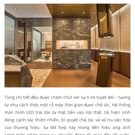
Từng chi tiết đều được chăm chút với sự tỉ mỉ tuyệt đối – tương
tự như cách thức một cỗ máy thời gian được chế tác. Hệ thống
màn hình LED trải dài từ mặt tiền vào nội thất, tái hiện sinh
động cảnh sắc thiên nhiên, bí quyết chế tác và vũ trụ văn hóa
của thương hiệu. Sự kết hợp này mang đến hiệu ứng ánh
sáng mãn nhãn cùng sự chuyển động thị giác đầy lôi cuốn.