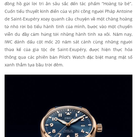
đồng hồ gửi lời tri ân sâu sắc đến tác phẩm “Hoàng tử bé”.
Cuốn tiểu thuyết kinh điển của vị phi công người Pháp Antoine
de Saint-Exupéry xoay quanh câu chuyện về một chàng hoàng
tử nhỏ rời bỏ tiểu hành tinh của mình, bước vào một chuyến
viễn du đầy cảm hứng tới những hành tinh xa xôi. Năm nay,
IWC đánh dấu cột mốc 20 năm sát cánh cùng những người
thừa kế của gia tộc de Saint-Exupéry, được hiện thực hóa
thông qua các phiên bản Pilot’s Watch đặc biệt mang mặt số
xanh thẳm tựa bầu trời đêm.