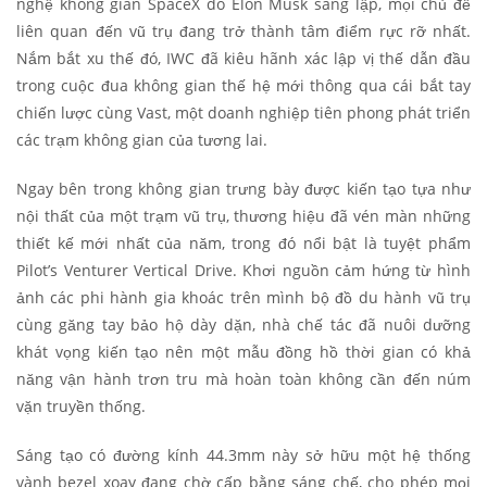
nghệ không gian SpaceX do Elon Musk sáng lập, mọi chủ đề
liên quan đến vũ trụ đang trở thành tâm điểm rực rỡ nhất.
Nắm bắt xu thế đó, IWC đã kiêu hãnh xác lập vị thế dẫn đầu
trong cuộc đua không gian thế hệ mới thông qua cái bắt tay
chiến lược cùng Vast, một doanh nghiệp tiên phong phát triển
các trạm không gian của tương lai.
Ngay bên trong không gian trưng bày được kiến tạo tựa như
nội thất của một trạm vũ trụ, thương hiệu đã vén màn những
thiết kế mới nhất của năm, trong đó nổi bật là tuyệt phẩm
Pilot’s Venturer Vertical Drive. Khơi nguồn cảm hứng từ hình
ảnh các phi hành gia khoác trên mình bộ đồ du hành vũ trụ
cùng găng tay bảo hộ dày dặn, nhà chế tác đã nuôi dưỡng
khát vọng kiến tạo nên một mẫu đồng hồ thời gian có khả
năng vận hành trơn tru mà hoàn toàn không cần đến núm
vặn truyền thống.
Sáng tạo có đường kính 44.3mm này sở hữu một hệ thống
vành bezel xoay đang chờ cấp bằng sáng chế, cho phép mọi