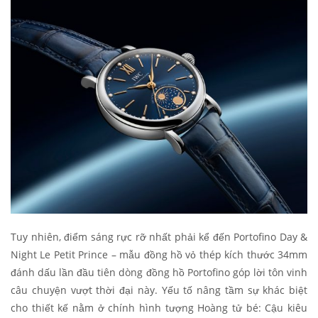
Tuy nhiên, điểm sáng rực rỡ nhất phải kể đến Portofino Day &
Night Le Petit Prince – mẫu đồng hồ vỏ thép kích thước 34mm
đánh dấu lần đầu tiên dòng đồng hồ Portofino góp lời tôn vinh
câu chuyện vượt thời đại này. Yếu tố nâng tầm sự khác biệt
cho thiết kế nằm ở chính hình tượng Hoàng tử bé: Cậu kiêu