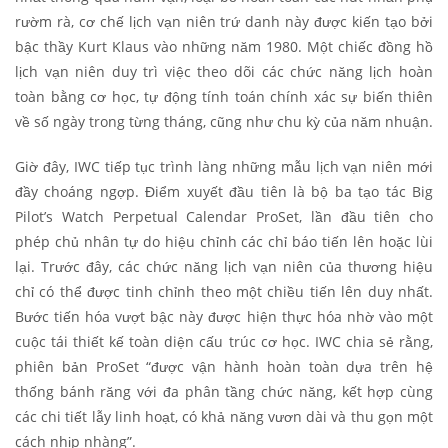
rườm rà, cơ chế lịch vạn niên trứ danh này được kiến tạo bởi
bậc thầy Kurt Klaus vào những năm 1980. Một chiếc đồng hồ
lịch vạn niên duy trì việc theo dõi các chức năng lịch hoàn
toàn bằng cơ học, tự động tính toán chính xác sự biến thiên
về số ngày trong từng tháng, cũng như chu kỳ của năm nhuận.
Giờ đây, IWC tiếp tục trình làng những mẫu lịch vạn niên mới
đầy choáng ngợp. Điểm xuyết đầu tiên là bộ ba tạo tác Big
Pilot’s Watch Perpetual Calendar ProSet, lần đầu tiên cho
phép chủ nhân tự do hiệu chỉnh các chỉ báo tiến lên hoặc lùi
lại. Trước đây, các chức năng lịch vạn niên của thương hiệu
chỉ có thể được tinh chỉnh theo một chiều tiến lên duy nhất.
Bước tiến hóa vượt bậc này được hiện thực hóa nhờ vào một
cuộc tái thiết kế toàn diện cấu trúc cơ học. IWC chia sẻ rằng,
phiên bản ProSet “được vận hành hoàn toàn dựa trên hệ
thống bánh răng với đa phân tầng chức năng, kết hợp cùng
các chi tiết lẫy linh hoạt, có khả năng vươn dài và thu gọn một
cách nhịp nhàng”.