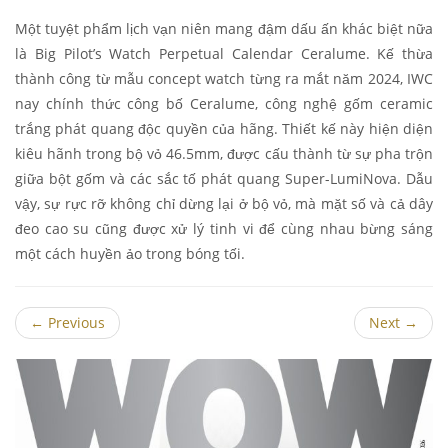
Một tuyệt phẩm lịch vạn niên mang đậm dấu ấn khác biệt nữa
là Big Pilot’s Watch Perpetual Calendar Ceralume. Kế thừa
thành công từ mẫu concept watch từng ra mắt năm 2024, IWC
nay chính thức công bố Ceralume, công nghệ gốm ceramic
trắng phát quang độc quyền của hãng. Thiết kế này hiện diện
kiêu hãnh trong bộ vỏ 46.5mm, được cấu thành từ sự pha trộn
giữa bột gốm và các sắc tố phát quang Super-LumiNova. Dẫu
vậy, sự rực rỡ không chỉ dừng lại ở bộ vỏ, mà mặt số và cả dây
đeo cao su cũng được xử lý tinh vi để cùng nhau bừng sáng
một cách huyền ảo trong bóng tối.
←
Previous
Next
→