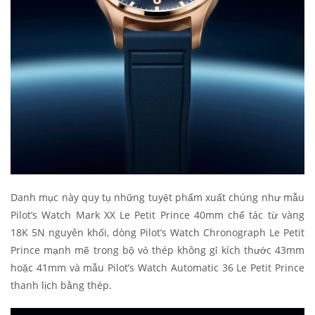
Danh mục này quy tụ những tuyệt phẩm xuất chúng như mẫu
Pilot’s Watch Mark XX Le Petit Prince 40mm chế tác từ vàng
18K 5N nguyên khối, dòng Pilot’s Watch Chronograph Le Petit
Prince mạnh mẽ trong bộ vỏ thép không gỉ kích thước 43mm
hoặc 41mm và mẫu Pilot’s Watch Automatic 36 Le Petit Prince
thanh lịch bằng thép.