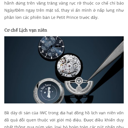
hãnh đứng trên vầng trăng vàng rực rỡ thuộc cơ chế chỉ báo
Ngày/Đêm ngay trên mặt số, thay vì ẩn mình ở nắp lưng như
phần lớn các phiên bản Le Petit Prince trước đây.
Cơ chế Lịch vạn niên
Bề dày di sản của IWC trong địa hạt đồng hồ lịch vạn niên vốn
đã quá đỗi quen thuộc với giới mộ điệu. Được điều khiển duy
nhất thông qua núm vặn, loại bỏ hoàn toàn các nút nhấn phụ