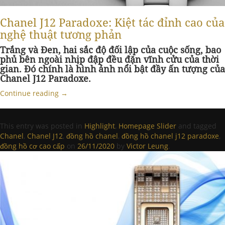
Chanel J12 Paradoxe: Kiệt tác đỉnh cao của
nghệ thuật tương phản
Trắng và Đen, hai sắc độ đối lập của cuộc sống, bao
phủ bên ngoài nhịp đập đều đặn vĩnh cửu của thời
gian. Đó chính là hình ảnh nổi bật đầy ấn tượng của
Chanel J12 Paradoxe.
Continue reading
→
This entry was posted in
Highlight
,
Homepage Slider
and tagged
Chanel
,
Chanel J12
,
đồng hồ chanel
,
đồng hồ chanel j12 paradoxe
,
đồng hồ cơ cao cấp
on
26/11/2020
by
Victor Leung
.