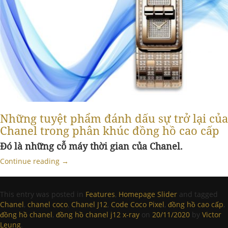
Những tuyệt phẩm đánh dấu sự trở lại của
Chanel trong phân khúc đồng hồ cao cấp
Đó là những cỗ máy thời gian của Chanel.
Continue reading
→
This entry was posted in
Features
,
Homepage Slider
and tagged
Chanel
,
chanel coco
,
Chanel J12
,
Code Coco Pixel
,
đồng hồ cao cấp
,
đồng hồ chanel
,
đồng hồ chanel j12 x-ray
on
20/11/2020
by
Victor
Leung
.