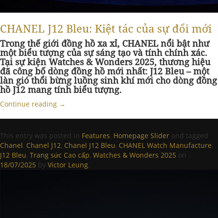
CHANEL J12 Bleu: Kiệt tác của sự đổi mới
Trong thế giới đồng hồ xa xỉ, CHANEL nổi bật như
một biểu tượng của sự sáng tạo và tính chính xác.
Tại sự kiện Watches & Wonders 2025, thương hiệu
đã công bố dòng đồng hồ mới nhất: J12 Bleu – một
làn gió thổi bừng luồng sinh khí mới cho dòng đồng
hồ J12 mang tính biểu tượng.
Continue reading
→
This entry was posted in
Features
,
Homepage Slider
and tagged
Chanel
,
Chanel J12
,
Chanel J12 Bleu
,
CHANEL Watch Manufacture
,
J12 Bleu
,
Trang sức Cao cấp
,
Watches & Wonders 2025
on
18/07/2025
by
Victor Leung
.