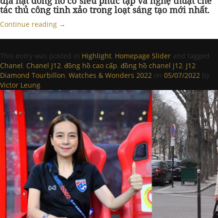
địa hạt đồng hồ cơ siêu phức tạp và nghệ thuật chế
tác thủ công tinh xảo trong loạt sáng tạo mới nhất.
Continue reading
→
This entry was posted in
Highlight
,
Homepage Slider
and tagged
Chanel
,
Chanel J12
,
đồng hồ cao cấp
,
đồng hồ chanel j12
,
J12
Diamond Tourbillon
,
Watches & Wonders 2022
on
05/07/2022
by
Victor Leung
.