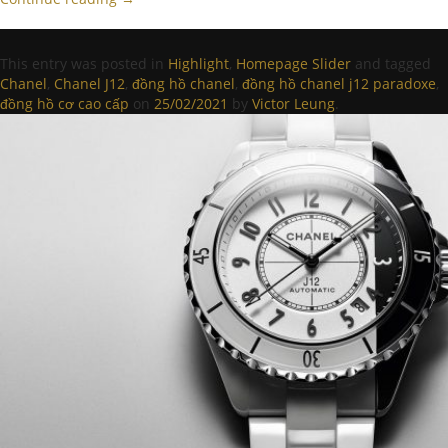
This entry was posted in
Highlight
,
Homepage Slider
and tagged
Chanel
,
Chanel J12
,
đồng hồ chanel
,
đồng hồ chanel j12 paradoxe
,
đồng hồ cơ cao cấp
on
25/02/2021
by
Victor Leung
.