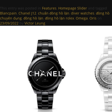
This entry was posted in
Features
,
Homepage Slider
and tagged
Blancpain
,
Chanel J12
,
chuẩn đồng hồ lặn
,
diver watches
,
đồng hồ
chuyên dụng
,
đồng hồ lặn
,
đồng hồ lặn rolex
,
Omega
,
Oris
on
23/09/2022
by
Victor Leung
.