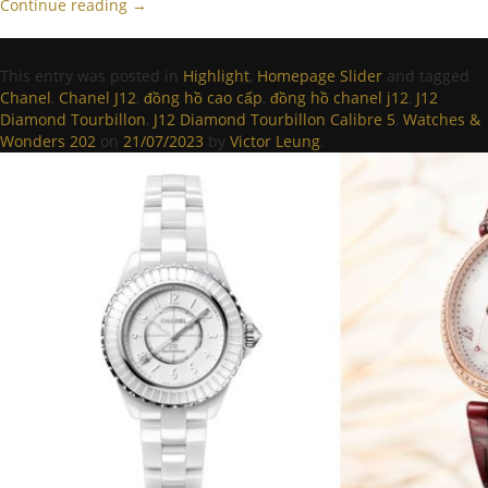
Continue reading
→
This entry was posted in
Highlight
,
Homepage Slider
and tagged
Chanel
,
Chanel J12
,
đồng hồ cao cấp
,
đồng hồ chanel j12
,
J12
Diamond Tourbillon
,
J12 Diamond Tourbillon Calibre 5
,
Watches &
Wonders 202
on
21/07/2023
by
Victor Leung
.