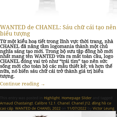
WANTED de CHANEL: Sáu chữ cái tạo nên
biểu tượng
Từ một kiểu hoạ tiết trong lĩnh vực thời trang, nhà
CHANEL đã nâng tầm logomania thành một chủ
nghĩa sáng tạo mới. Trong bộ sưu tập đồng hồ mới
nhất mang tên WANTED vừa ra mắt toàn cầu, logo
CHANEL đóng vai trò như “trái tim” tạo nên sức
sống mới cho toàn bộ các mẫu thiết kế; và hơn thế
nữa, nó biến sáu chữ cái trở thành giá trị biểu
tượng.
Continue reading
→
This entry was posted in
Highlight
,
Homepage Slider
and tagged
Arnaud Chastaingt
,
Calibre 12.1
,
Chanel
,
Chanel J12
,
đồng hồ cơ
cao cấp
,
WANTED de CHANEL 2022
on
11/07/2022
by
Victor Leung
.