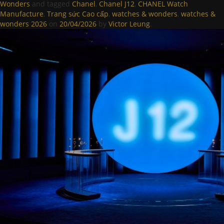
Wonders
and tagged
Chanel
,
Chanel J12
,
CHANEL Watch
Manufacture
,
Trang sức Cao cấp
,
watches & wonders
,
watches &
wonders 2026
on
20/04/2026
by
Victor Leung
.