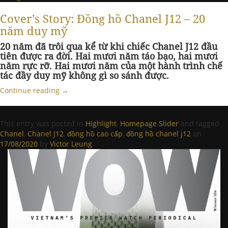
Cover’s Story: Đồng hồ Chanel J12 – 20
năm duy mỹ
20 năm đã trôi qua kể từ khi chiếc Chanel J12 đầu
tiên được ra đời. Hai mươi năm táo bạo, hai mươi
năm rực rỡ. Hai mươi năm của một hành trình chế
tác đầy duy mỹ không gì so sánh được.
Continue reading
→
This entry was posted in
Highlight
,
Homepage Slider
and tagged
Chanel
,
Chanel J12
,
đồng hồ cao cấp
,
đồng hồ chanel j12
on
17/08/2020
by
Victor Leung
.