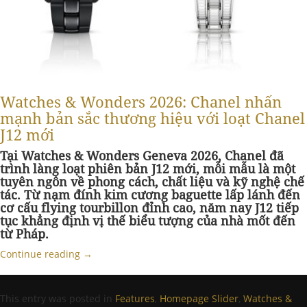
Watches & Wonders 2026: Chanel nhấn
mạnh bản sắc thương hiệu với loạt Chanel
J12 mới
Tại Watches & Wonders Geneva 2026, Chanel đã
trình làng loạt phiên bản J12 mới, mỗi mẫu là một
tuyên ngôn về phong cách, chất liệu và kỹ nghệ chế
tác. Từ nạm đính kim cương baguette lấp lánh đến
cơ cấu flying tourbillon đỉnh cao, năm nay J12 tiếp
tục khẳng định vị thế biểu tượng của nhà mốt đến
từ Pháp.
Continue reading
→
This entry was posted in
Features
,
Homepage Slider
,
Watches &