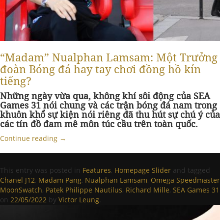
“Madam” Nualphan Lamsam: Một Trưởng
đoàn Bóng đá hay tay chơi đồng hồ kín
tiếng?
Những ngày vừa qua, không khí sôi động của SEA
Games 31 nói chung và các trận bóng đá nam trong
khuôn khổ sự kiện nói riêng đã thu hút sự chú ý của
các tín đồ đam mê môn túc cầu trên toàn quốc.
Continue reading
→
This entry was posted in
Features
,
Homepage Slider
and tagged
Chanel J12
,
Madam Pang
,
Nualphan Lamsam
,
Omega Speedmaster
MoonSwatch
,
Patek Philippe Nautilus
,
Richard Mille
,
SEA Games 31
on
22/05/2022
by
Victor Leung
.