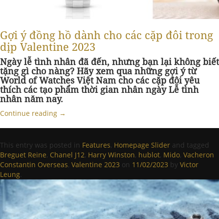
Gợi ý đồng hồ dành cho các cặp đôi trong
dịp Valentine 2023
Ngày lễ tình nhân đã đến, nhưng bạn lại không biết
tặng gì cho nàng? Hãy xem qua những gợi ý từ
World of Watches Việt Nam cho các cặp đôi yêu
thích các tạo phẩm thời gian nhân ngày Lễ tình
nhân năm nay.
Continue reading
→
This entry was posted in
Features
,
Homepage Slider
and tagged
Breguet Reine
,
Chanel J12
,
Harry Winston
,
hublot
,
Mido
,
Vacheron
Constantin Overseas
,
Valentine 2023
on
11/02/2023
by
Victor
Leung
.