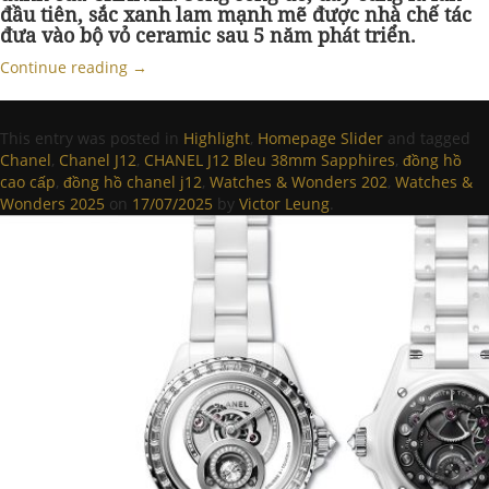
đầu tiên, sắc xanh lam mạnh mẽ được nhà chế tác
đưa vào bộ vỏ ceramic sau 5 năm phát triển.
Continue reading
→
This entry was posted in
Highlight
,
Homepage Slider
and tagged
Chanel
,
Chanel J12
,
CHANEL J12 Bleu 38mm Sapphires
,
đồng hồ
cao cấp
,
đồng hồ chanel j12
,
Watches & Wonders 202
,
Watches &
Wonders 2025
on
17/07/2025
by
Victor Leung
.