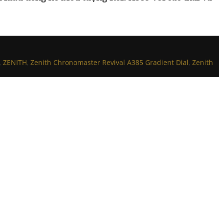
,
ZENITH
,
Zenith Chronomaster Revival A385 Gradient Dial
,
Zenith