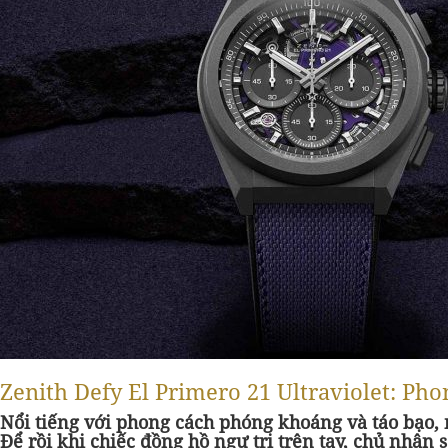
Zenith Defy El Primero 21 Ultraviolet: Ph
Nổi tiếng với phong cách phóng khoáng và táo bạo, 
Để rồi khi chiếc đồng hồ ngự trị trên tay, chủ nhâ