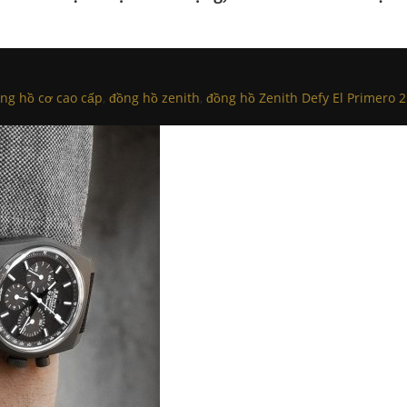
ng hồ cơ cao cấp
,
đồng hồ zenith
,
đồng hồ Zenith Defy El Primero 