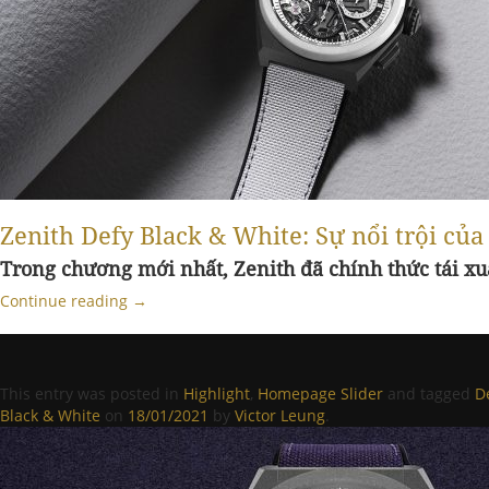
Zenith Defy Black & White: Sự nổi trội củ
Trong chương mới nhất, Zenith đã chính thức tái xu
Continue reading
→
This entry was posted in
Highlight
,
Homepage Slider
and tagged
D
Black & White
on
18/01/2021
by
Victor Leung
.