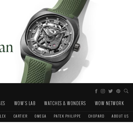
GES
WOW'S LAB
WATCHES & WONDERS
WOW NETWORK
LEX
CARTIER
OMEGA
PATEK PHILIPPE
CHOPARD
ABOUT US