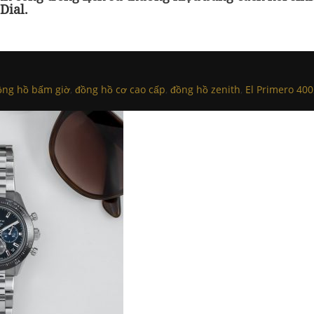
Dial.
ồng hồ bấm giờ
,
đồng hồ cơ cao cấp
,
đồng hồ zenith
,
El Primero 400