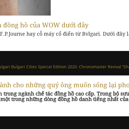
ọn đồng hồ của WOW dưới đây
.P.Journe hay cỗ máy cổ điển từ Bvlgari. Dưới đây 
ulgari Bulgari Cities Special Edition 2020
,
Chronomaster Revival ‘’Sh
ành cho những quý ông muốn sống lại pho
ớn trong ngành chế tác đồng hồ cao cấp. Trong bộ s
 một trong những dòng đồng hồ danh tiếng nhất của