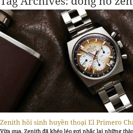
Tag Archives:
đồng hồ zen
Zenith hồi sinh huyền thoại El Primero C
Vừa qua, Zenith đã khéo léo gợi nhắc lại những thà