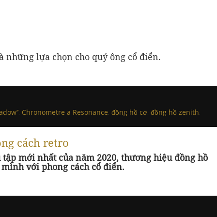
là những lựa chọn cho quý ông cổ điển.
adow’’
,
Chronometre a Resonance
,
đồng hồ cơ
,
đồng hồ zenith
,
ng cách retro
ưu tập mới nhất của năm 2020, thương hiệu đồng hồ
 mình với phong cách cổ điển.