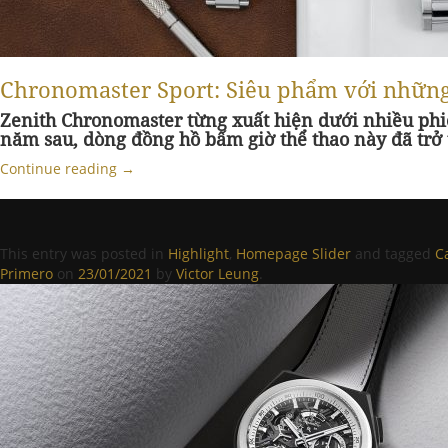
Chronomaster Sport: Siêu phẩm với những 
Zenith Chronomaster từng xuất hiện dưới nhiều phiê
năm sau, dòng đồng hồ bấm giờ thể thao này đã trở
Continue reading
→
This entry was posted in
Highlight
,
Homepage Slider
and tagged
C
Primero
on
23/01/2021
by
Victor Leung
.