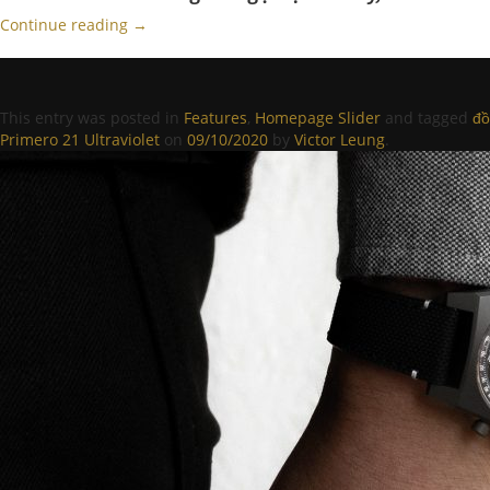
Continue reading
→
This entry was posted in
Features
,
Homepage Slider
and tagged
đồ
Primero 21 Ultraviolet
on
09/10/2020
by
Victor Leung
.