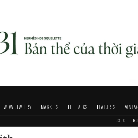
WOW JEWELRY
MARKETS
THE TALKS
FEATURES
VINTA
LUXUO
RO