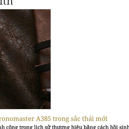
ith
hronomaster A385 trong sắc thái mới
nh công trong lịch sử thương hiệu bằng cách hồi sin