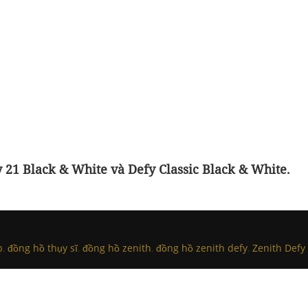
 21 Black & White và Defy Classic Black & White.
p
,
đồng hồ thụy sĩ
,
đồng hồ zenith
,
đồng hồ zenith defy
,
Zenith Defy