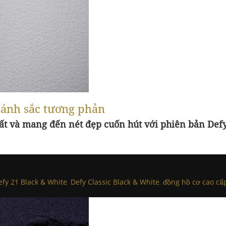
a ánh sắc tương phản
ất và mang đến nét đẹp cuốn hút với phiên bản Defy
efy 21 Black & White
,
Defy Classic Black & White
,
đồng hồ cơ cao cấ