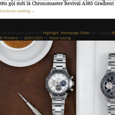
tên gọi mới là Chronomaster Revival A385 Gradient 
Continue reading
→
This entry was posted in
Highlight
,
Homepage Slider
and tagged
đ
El Primero
on
26/01/2021
by
Victor Leung
.