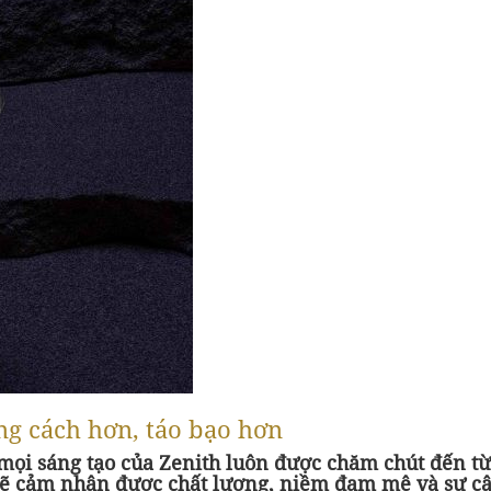
ong cách hơn, táo bạo hơn
mọi sáng tạo của Zenith luôn được chăm chút đến từ
n sẽ cảm nhận được chất lượng, niềm đam mê và sự câ