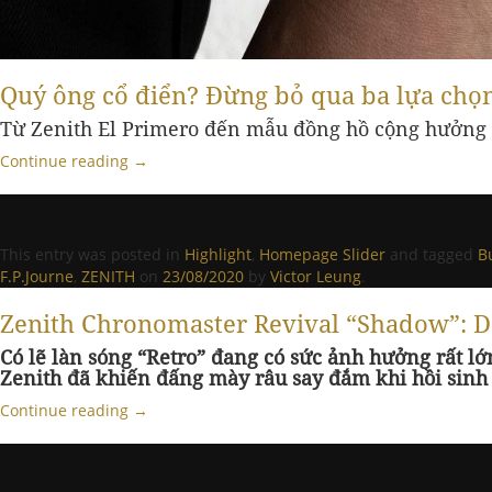
Quý ông cổ điển? Đừng bỏ qua ba lựa ch
Từ Zenith El Primero đến mẫu đồng hồ cộng hưởng F
Continue reading
→
This entry was posted in
Highlight
,
Homepage Slider
and tagged
B
F.P.Journe
,
ZENITH
on
23/08/2020
by
Victor Leung
.
Zenith Chronomaster Revival “Shadow”: D
Có lẽ làn sóng “Retro” đang có sức ảnh hưởng rất l
Zenith đã khiến đấng mày râu say đắm khi hồi sinh
Continue reading
→