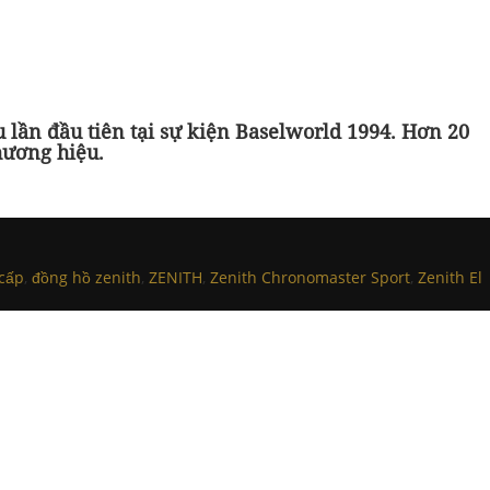
 lần đầu tiên tại sự kiện Baselworld 1994. Hơn 20
hương hiệu.
 cấp
,
đồng hồ zenith
,
ZENITH
,
Zenith Chronomaster Sport
,
Zenith El