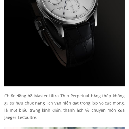
Chiếc đồng hồ Master Ultra Thin Perpetual bằng thép không
gỉ, sở hữu chức năng lịch vạn niên đặt trong lớp vỏ cực mỏng,
là một biểu trưng kinh điển, thanh lịch về chuyên môn của
Jaeger-LeCoultre.