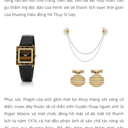
sáng tạo đối với thời trang hiện đại, Ives đã kết hợp hoàn hảo
gu thẩm mỹ độc đáo của mình với vẻ thanh lịch vượt thời gian
của thương hiệu đồng hồ Thụy Sĩ này.
Phục sức Piaget của anh gồm một bộ khuy măng sét vàng cổ
điển, trước đây thuộc về cố diễn viên huyền thoại người anh là
Roger Moore, và một chiếc đồng hồ mặt số đá mắt hổ thanh
lịch từ năm 1974, cả hai đều phản ánh di sản chế tác vàng và
đá quý của thương hiệu. Để đẩy diện mạo thêm một nấc