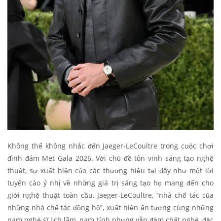
Không thể không nhắc đến Jaeger-LeCoultre trong cuộc chơi
đình đám Met Gala 2026. Với chủ đề tôn vinh sáng tạo nghệ
thuật, sự xuất hiện của các thương hiệu tại đây như một lời
tuyên cáo ý nhị về những giá trị sáng tạo họ mang đến cho
giới nghệ thuật toàn cầu. Jaeger-LeCoultre, “nhà chế tác của
những nhà chế tác đồng hồ”, xuất hiện ấn tượng cùng những
nam nghệ sĩ lịch lãm, nam tính nhưng vẫn đậm chất nghệ, đặc