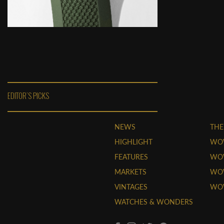
EDITOR'S PICKS
NEWS
THE
HIGHLIGHT
WO
FEATURES
WOW
MARKETS
WOW
VINTAGES
WO
WATCHES & WONDERS