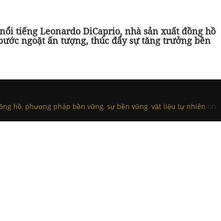
nổi tiếng Leonardo DiCaprio, nhà sản xuất đồng hồ
 bước ngoặt ấn tượng, thúc đẩy sự tăng trưởng bền
ồng hồ
,
phương pháp bền vững
,
sự bền vững
,
vật liệu tự nhiên
on