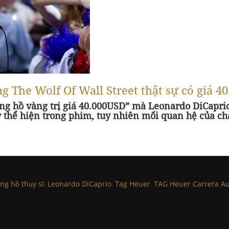
 The Wolf Of Wall Street thật sự có giá 4
ng hồ vàng trị giá 40.000USD” mà Leonardo DiCaprio
y thể hiện trong phim, tuy nhiên mối quan hệ của c
ng hồ thụy sĩ
,
Leonardo DiCaprio
,
Tag Heuer
,
TAG Heuer Carrera A