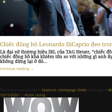
Chiếc đồng hồ Leonardo DiCaprio đeo trong
Là đại sứ thương hiệu IRL của TAG Heuer, “chiếc đồ
chiếc đồng hồ khá khiêm tốn so với những gì anh ấ
không dừng lại ở đó…
Continue reading
→
This entry was posted in
Features
,
Homepage Slider
and tagged
đồ
12/11/2020
by
Victor Leung
.