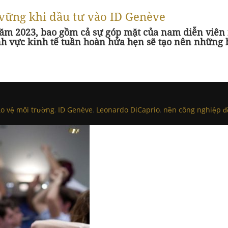
 vững khi đầu tư vào ID Genève
năm 2023, bao gồm cả sự góp mặt của nam diễn viên 
ĩnh vực kinh tế tuần hoàn hứa hẹn sẽ tạo nên những
o vệ môi trường
,
ID Genève
,
Leonardo DiCaprio
,
nền công nghiệp đ