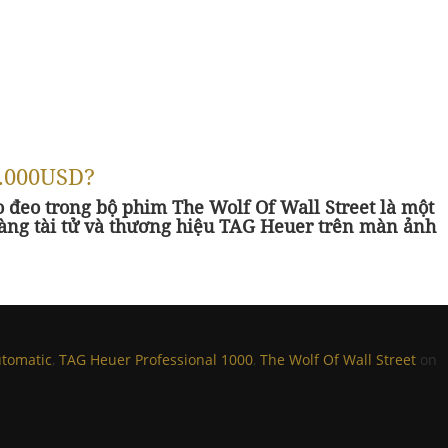
0.000USD?
 đeo trong bộ phim The Wolf Of Wall Street là một
hàng tài tử và thương hiệu TAG Heuer trên màn ảnh
utomatic
,
TAG Heuer Professional 1000
,
The Wolf Of Wall Street
on