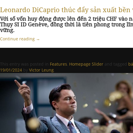
Leonardo DiCaprio thúc đẩy sản xuất bền
Với số vốn huy động được lên đến 2 triệu CHF vào 
Thụy Sĩ ID Genève, đồng thời là tiên phong trong l
vững.
Continue reading
→
This entry was posted in
Features
,
Homepage Slider
and tagged
bả
19/01/2024
by
Victor Leung
.