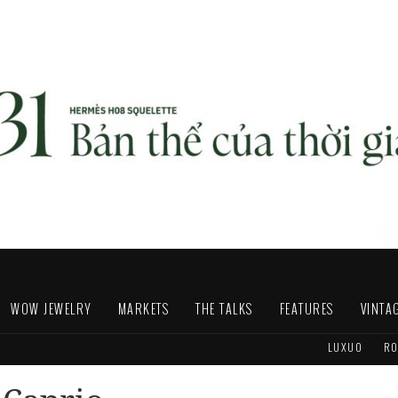
WOW JEWELRY
MARKETS
THE TALKS
FEATURES
VINTA
LUXUO
RO