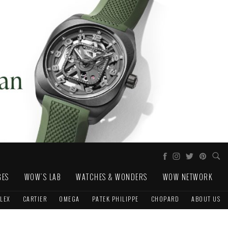
GES
WOW'S LAB
WATCHES & WONDERS
WOW NETWORK
LEX
CARTIER
OMEGA
PATEK PHILIPPE
CHOPARD
ABOUT US