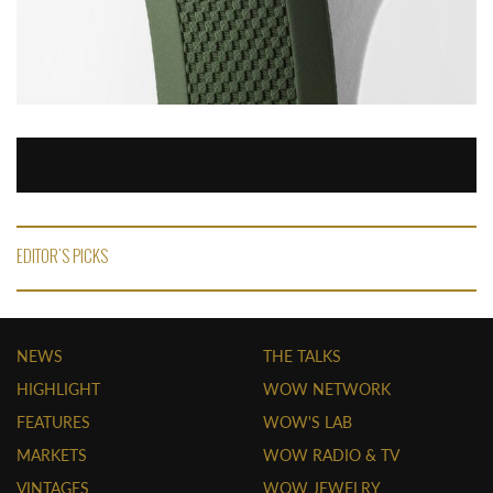
EDITOR'S PICKS
NEWS
THE TALKS
HIGHLIGHT
WOW NETWORK
FEATURES
WOW'S LAB
MARKETS
WOW RADIO & TV
VINTAGES
WOW JEWELRY