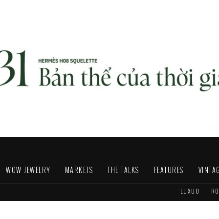
WOW JEWELRY
MARKETS
THE TALKS
FEATURES
VINTA
LUXUO
RO