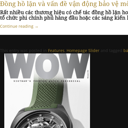
Đồng hồ lặn và vấn đề vận động bảo vệ m
Rất nhiều các thương hiệu có chế tác đồng hồ lặn h
tổ chức phi chính phủ hàng đầu hoặc các sáng kiến
Continue reading
→
This entry was posted in
Features
,
Homepage Slider
and tagged
bả