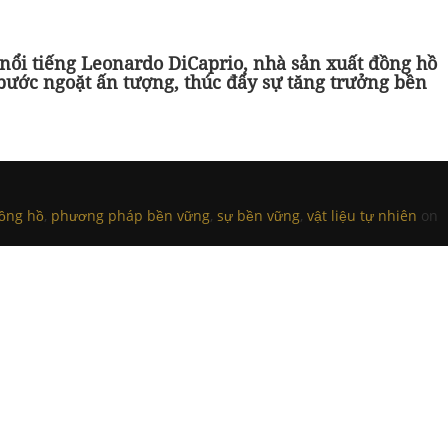
nổi tiếng Leonardo DiCaprio, nhà sản xuất đồng hồ
 bước ngoặt ấn tượng, thúc đẩy sự tăng trưởng bền
ồng hồ
,
phương pháp bền vững
,
sự bền vững
,
vật liệu tự nhiên
on