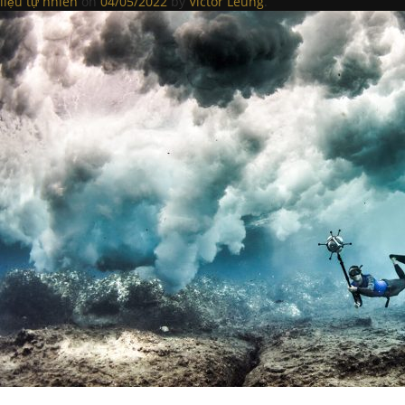
liệu tự nhiên
on
04/05/2022
by
Victor Leung
.