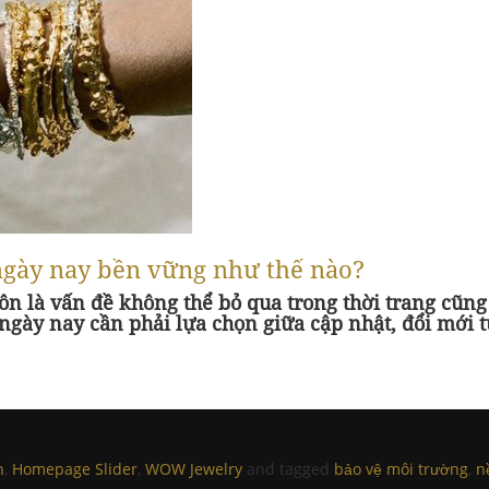
ngày nay bền vững như thế nào?
ôn là vấn đề không thể bỏ qua trong thời trang cũn
ngày nay cần phải lựa chọn giữa cập nhật, đổi mới t
h
,
Homepage Slider
,
WOW Jewelry
and tagged
bảo vệ môi trường
,
n