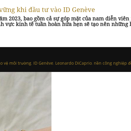
 vững khi đầu tư vào ID Genève
năm 2023, bao gồm cả sự góp mặt của nam diễn viên 
ĩnh vực kinh tế tuần hoàn hứa hẹn sẽ tạo nên những
o vệ môi trường
,
ID Genève
,
Leonardo DiCaprio
,
nền công nghiệp đ