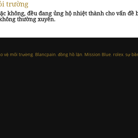
ôi trường
oặc không, đều đang ủng hộ nhiệt thành cho vấn đề b
 không thường xuyên.
o vệ môi trường
,
Blancpain
,
đồng hồ lặn
,
Mission Blue
,
rolex
,
sự bề