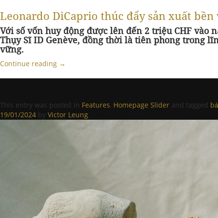
Leonardo DiCaprio thúc đẩy sản xuất bền
Với số vốn huy động được lên đến 2 triệu CHF vào 
Thụy Sĩ ID Genève, đồng thời là tiên phong trong l
vững.
Continue reading
→
This entry was posted in
Features
,
Homepage Slider
and tagged
bả
19/01/2024
by
Victor Leung
.