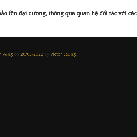
ảo tồn đại dương, thông qua quan hệ đối tác với các
n vững
on
20/03/2022
by
Victor Leung
.