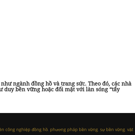
g như ngành đồng hồ và trang sức. Theo đó, các nhà
ư duy bền vững hoặc đối mặt với làn sóng “tẩy
ền công nghiệp đồng hồ
,
phương pháp bền vững
,
sự bền vững
,
vật