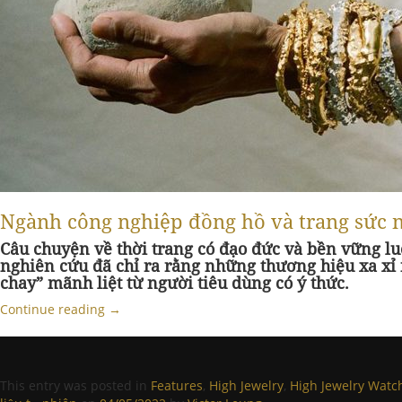
Ngành công nghiệp đồng hồ và trang sức 
Câu chuyện về thời trang có đạo đức và bền vững lu
nghiên cứu đã chỉ ra rằng những thương hiệu xa xỉ 
chay” mãnh liệt từ người tiêu dùng có ý thức.
Continue reading
→
This entry was posted in
Features
,
High Jewelry
,
High Jewelry Watc