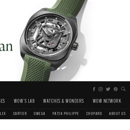
GES
WOW'S LAB
WATCHES & WONDERS
WOW NETWORK
LEX
CARTIER
OMEGA
PATEK PHILIPPE
CHOPARD
ABOUT US