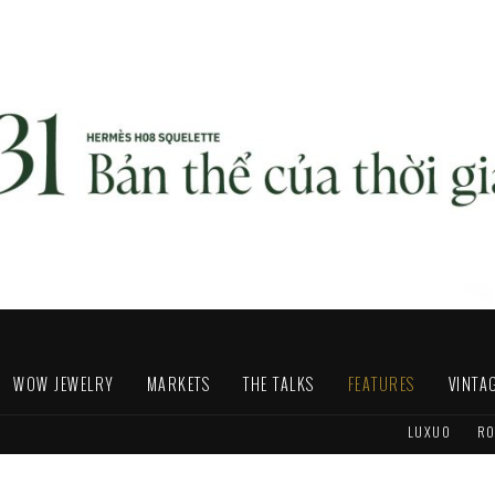
WOW JEWELRY
MARKETS
THE TALKS
FEATURES
VINTA
LUXUO
RO