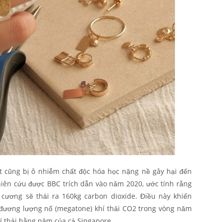
t cũng bị ô nhiễm chất độc hóa học nặng nề gây hại đến
iên cứu được BBC trích dẫn vào năm 2020, ước tính rằng
 cương sẽ thải ra 160kg carbon dioxide. Điều này khiến
 đương lượng nổ (megatone) khí thải CO2 trong vòng năm
í thải hằng năm của cả Singapore.