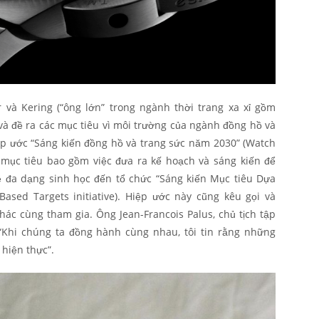
 và Kering (“ông lớn” trong ngành thời trang xa xỉ gồm
và đề ra các mục tiêu vì môi trường của ngành đồng hồ và
iệp ước “Sáng kiến đồng hồ và trang sức năm 2030” (Watch
ác mục tiêu bao gồm việc đưa ra kế hoạch và sáng kiến để
ệ đa dạng sinh học đến tổ chức “Sáng kiến Mục tiêu Dựa
Based Targets initiative). Hiệp ước này cũng kêu gọi và
ác cùng tham gia. Ông Jean-Francois Palus, chủ tịch tập
Khi chúng ta đồng hành cùng nhau, tôi tin rằng những
hiện thực”.