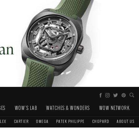
GES
WOW'S LAB
WATCHES & WONDERS
WOW NETWORK
LEX
CARTIER
OMEGA
PATEK PHILIPPE
CHOPARD
ABOUT US