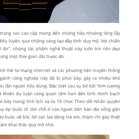
trang sức cao cấp mang đến những hào nhoáng lộng lẫy
iêu luyện qua những sáng tạo đầy tính duy mỹ. Với chiến
bí ẩn”, những tác phẩm nghệ thuật này luôn trở nên đẹp
rong một thời gian dài trước đó.
nh mẽ từ mạng internet và các phương tiện truyền thông
 ngành công nghiệp này đã bị phơi bày, gây ra nhiều khó
ệu lẫn người tiêu dùng. Đặc biệt sau vụ bê bối “kim cương
ã khiến dư luận càng quan tâm hơn đến tính minh bạch
ơi bày mang tính lịch sử từ Tổ chức Theo dõi Nhân quyền
sự ép buộc di dời chỗ ở của người dân bản địa sống gần
o buộc về bóc lột sức lao động trẻ em, thậm chí gây thiệt
 hầm khai thác quy mô nhỏ.