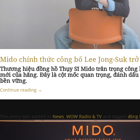
Mido chính thức công bố Lee Jong-Suk trở
Thương hiệu đồng hồ Thụy Sĩ Mido trân trọng công 
mới của hãng. Đây là cột mốc quan trọng, đánh dấu s
bền vững.
Continue reading
→
This entry was posted in
News
,
WOW Radio & TV
and tagged
đồng 