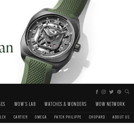
GES
WOW'S LAB
WATCHES & WONDERS
WOW NETWORK
LEX
CARTIER
OMEGA
PATEK PHILIPPE
CHOPARD
ABOUT US