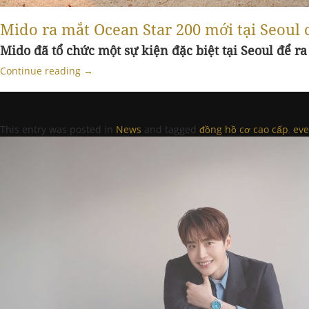
Mido ra mắt Ocean Star 200 mới tại Seoul
Mido đã tổ chức một sự kiện đặc biệt tại Seoul để r
Continue reading
→
This entry was posted in
News
and tagged
đồng hồ cơ cao cấp
,
eve