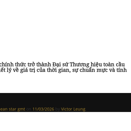
hính thức trở thành Đại sứ Thương hiệu toàn cầu
t lý về giá trị của thời gian, sự chuẩn mực và tính
cean star gmt
on
11/03/2026
by
Victor Leung
.