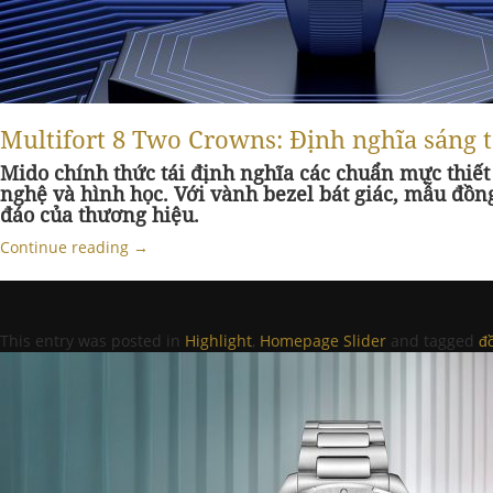
Multifort 8 Two Crowns: Định nghĩa sáng 
Mido chính thức tái định nghĩa các chuẩn mực thiế
nghệ và hình học. Với vành bezel bát giác, mẫu đồn
đáo của thương hiệu.
Continue reading
→
This entry was posted in
Highlight
,
Homepage Slider
and tagged
đ