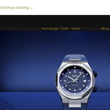
Continue reading
→
This entry was posted in
Homepage Slider
,
News
and tagged
đồng 