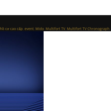
hồ cơ cao cấp
,
event
,
Mido
,
Multifort TV
,
Multifort TV Chronograph