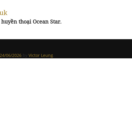
Suk
 huyền thoại Ocean Star.
24/06/2026
by
Victor Leung
.