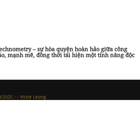
 Technometry – sự hòa quyện hoàn hảo giữa công
ảo, mạnh mẽ, đồng thời tái hiện một tính năng độc
4/2025
by
Victor Leung
.