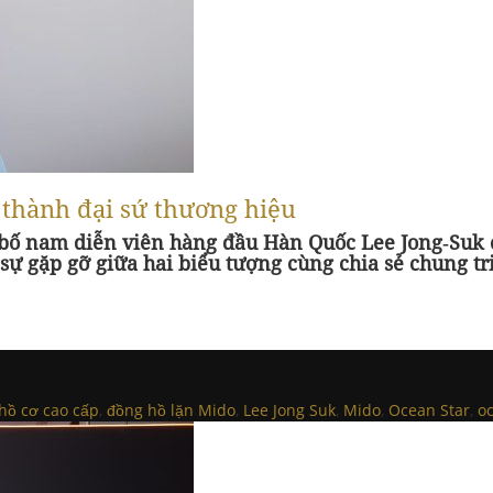
 thành đại sứ thương hiệu
bố nam diễn viên hàng đầu Hàn Quốc Lee Jong‑Suk c
ự gặp gỡ giữa hai biểu tượng cùng chia sẻ chung triế
hồ cơ cao cấp
,
đồng hồ lặn Mido
,
Lee Jong Suk
,
Mido
,
Ocean Star
,
o