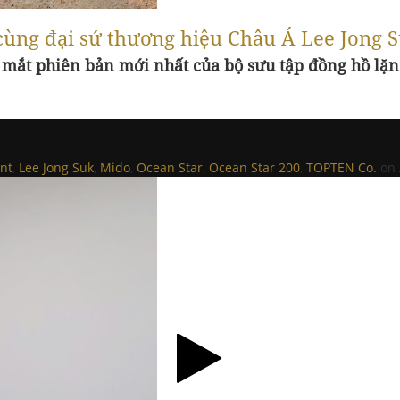
 cùng đại sứ thương hiệu Châu Á Lee Jong 
a mắt phiên bản mới nhất của bộ sưu tập đồng hồ lặn
nt
,
Lee Jong Suk
,
Mido
,
Ocean Star
,
Ocean Star 200
,
TOPTEN Co.
on