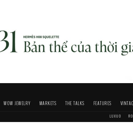
WOW JEWELRY
MARKETS
THE TALKS
FEATURES
VINTA
LUXUO
RO