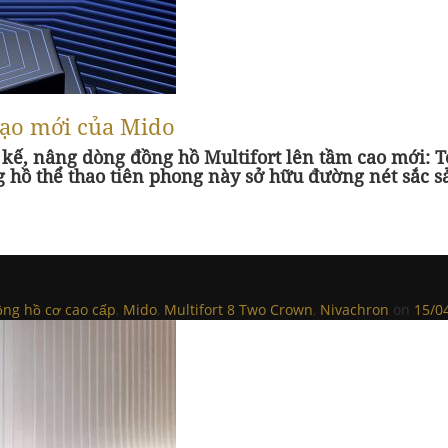
tạo mới của Mido
t kế, nâng dòng đồng hồ Multifort lên tầm cao mới:
g hồ thể thao tiên phong này sở hữu đường nét sắc s
ồng hồ cơ cao cấp
,
Mido
,
Multifort 8 Two Crown
,
Nivachron
on
15/0