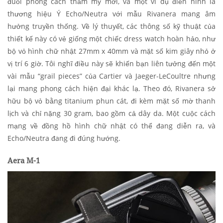
đuổi phong cách thẩm mỹ mới, và một ví dụ điển hình là
thương hiệu Ý Echo/Neutra với mẫu Rivanera mang âm
hưởng truyền thống. Về lý thuyết, các thông số kỹ thuật của
thiết kế này có vẻ giống một chiếc dress watch hoàn hảo, như
bộ vỏ hình chữ nhật 27mm x 40mm và mặt số kim giây nhỏ ở
vị trí 6 giờ. Tôi nghĩ điều này sẽ khiến bạn liên tưởng đến một
vài mẫu “grail pieces” của Cartier và Jaeger-LeCoultre nhưng
lại mang phong cách hiện đại khác lạ. Theo đó, Rivanera sở
hữu bộ vỏ bằng titanium phun cát, đi kèm mặt số mờ thanh
lịch và chỉ nặng 30 gram, bao gồm cả dây da. Một cuộc cách
mạng về đồng hồ hình chữ nhật có thể đang diễn ra, và
Echo/Neutra đang đi đúng hướng.
Aera M-1