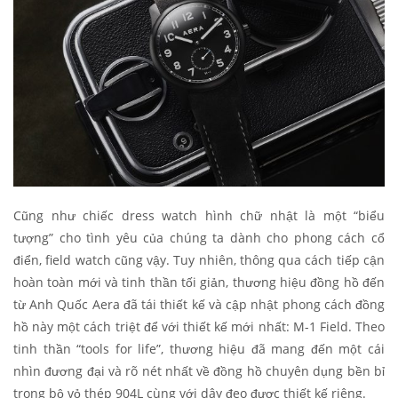
Cũng như chiếc dress watch hình chữ nhật là một “biểu
tượng” cho tình yêu của chúng ta dành cho phong cách cổ
điển, field watch cũng vậy. Tuy nhiên, thông qua cách tiếp cận
hoàn toàn mới và tinh thần tối giản, thương hiệu đồng hồ đến
từ Anh Quốc Aera đã tái thiết kế và cập nhật phong cách đồng
hồ này một cách triệt để với thiết kế mới nhất: M-1 Field. Theo
tinh thần “tools for life”, thương hiệu đã mang đến một cái
nhìn đương đại và rõ nét nhất về đồng hồ chuyên dụng bền bỉ
trong bộ vỏ thép 904L cùng với dây đeo được thiết kế riêng.