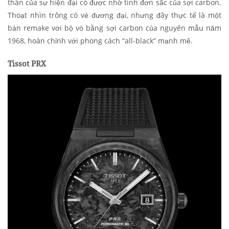
thân của sự hiện đại có được nhờ tính đơn sắc của sợi carbon.
Thoạt nhìn trông có vẻ đương đại, nhưng đây thực tế là một
bản remake với bộ vỏ bằng sợi carbon của nguyên mẫu năm
1968, hoàn chỉnh với phong cách “all-black” mạnh mẽ.
Tissot PRX