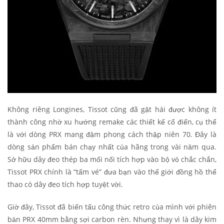
Không riêng Longines, Tissot cũng đã gặt hái được không ít
thành công nhờ xu hướng remake các thiết kế cổ điển, cụ thể
là với dòng PRX mang đậm phong cách thập niên 70. Đây là
dòng sản phẩm bán chạy nhất của hãng trong vài năm qua.
Sở hữu dây đeo thép ba mối nối tích hợp vào bộ vỏ chắc chắn,
Tissot PRX chính là “tấm vé” đưa bạn vào thế giới đồng hồ thể
thao có dây đeo tích hợp tuyệt vời.
Giờ đây, Tissot đã biến tấu công thức retro của mình với phiên
bản PRX 40mm bằng sợi carbon rèn. Nhưng thay vì là dây kim