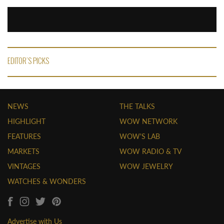
EDITOR'S PICKS
NEWS
THE TALKS
HIGHLIGHT
WOW NETWORK
FEATURES
WOW'S LAB
MARKETS
WOW RADIO & TV
VINTAGES
WOW JEWELRY
WATCHES & WONDERS
Advertise with Us