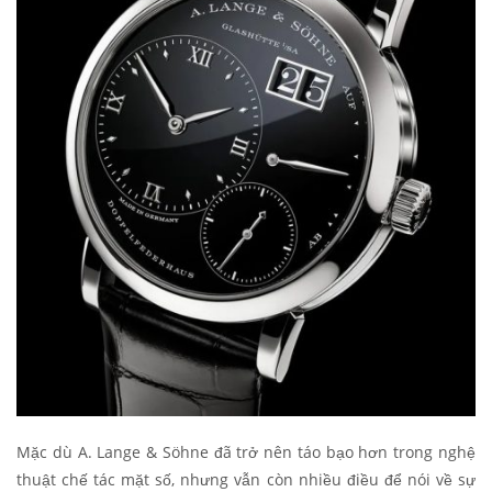
Mặc dù A. Lange & Söhne đã trở nên táo bạo hơn trong nghệ
thuật chế tác mặt số, nhưng vẫn còn nhiều điều để nói về sự