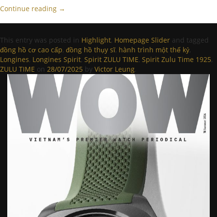
Continue reading
→
This entry was posted in
Highlight
,
Homepage Slider
and tagged
đồng hồ cơ cao cấp
,
đồng hồ thụy sĩ
,
hành trình một thế kỷ
,
Longines
,
Longines Spirit
,
Spirit ZULU TIME
,
Spirit Zulu Time 1925
,
ZULU TIME
on
28/07/2025
by
Victor Leung
.