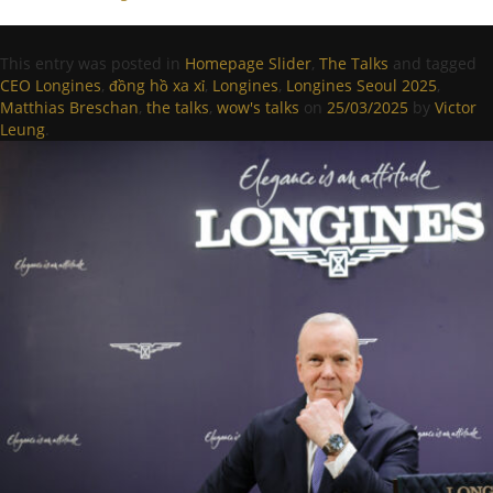
This entry was posted in
Homepage Slider
,
The Talks
and tagged
CEO Longines
,
đồng hồ xa xỉ
,
Longines
,
Longines Seoul 2025
,
Matthias Breschan
,
the talks
,
wow's talks
on
25/03/2025
by
Victor
Leung
.