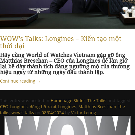
WOW’s Talks: Longines – Kiến tạo một
thời đại
Hãy cùng World of Watches Vietnam gặp gỡ ông
Matthias Breschan – CEO của Longines để lần giở
lại bề dày thành tích đáng ngưỡng mộ của thương
hiệu ngay từ những ngày đầu thành lập.
Continue reading
→
This entry was posted in
Homepage Slider
,
The Talks
and tagged
CEO Longines
,
đồng hồ xa xỉ
,
Longines
,
Matthias Breschan
,
the
talks
,
wow's talks
on
08/04/2024
by
Victor Leung
.