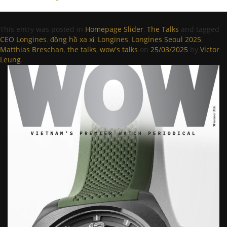
This entry was posted in
Homepage Slider
,
The Talks
and tagged
CEO Longines
,
đồng hồ xa xỉ
,
Longines
,
Longines Seoul 2025
,
Matthias Breschan
,
the talks
,
wow's talks
on
25/03/2025
by
Victor
Leung
.