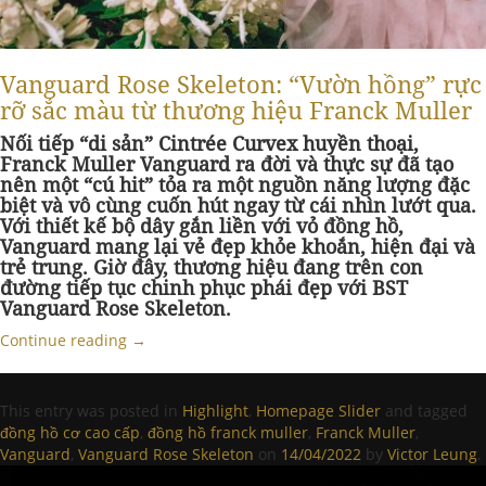
Vanguard Rose Skeleton: “Vườn hồng” rực
rỡ sắc màu từ thương hiệu Franck Muller
Nối tiếp “di sản” Cintrée Curvex huyền thoại,
Franck Muller Vanguard ra đời và thực sự đã tạo
nên một “cú hit” tỏa ra một nguồn năng lượng đặc
biệt và vô cùng cuốn hút ngay từ cái nhìn lướt qua.
Với thiết kế bộ dây gắn liền với vỏ đồng hồ,
Vanguard mang lại vẻ đẹp khỏe khoắn, hiện đại và
trẻ trung. Giờ đây, thương hiệu đang trên con
đường tiếp tục chinh phục phái đẹp với BST
Vanguard Rose Skeleton.
Continue reading
→
This entry was posted in
Highlight
,
Homepage Slider
and tagged
đồng hồ cơ cao cấp
,
đồng hồ franck muller
,
Franck Muller
,
Vanguard
,
Vanguard Rose Skeleton
on
14/04/2022
by
Victor Leung
.