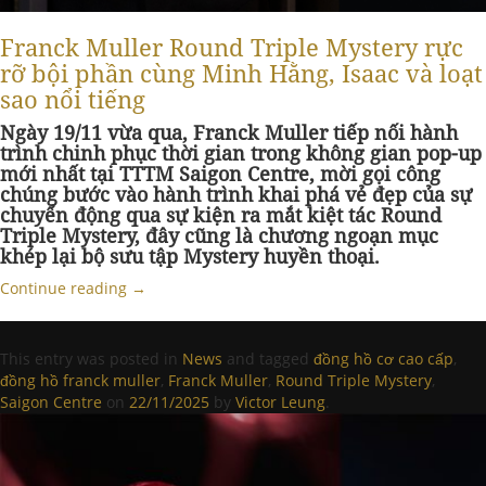
Franck Muller Round Triple Mystery rực
rỡ bội phần cùng Minh Hằng, Isaac và loạt
sao nổi tiếng
Ngày 19/11 vừa qua, Franck Muller tiếp nối hành
trình chinh phục thời gian trong không gian pop-up
mới nhất tại TTTM Saigon Centre, mời gọi công
chúng bước vào hành trình khai phá vẻ đẹp của sự
chuyển động qua sự kiện ra mắt kiệt tác Round
Triple Mystery, đây cũng là chương ngoạn mục
khép lại bộ sưu tập Mystery huyền thoại.
Continue reading
→
This entry was posted in
News
and tagged
đồng hồ cơ cao cấp
,
đồng hồ franck muller
,
Franck Muller
,
Round Triple Mystery
,
Saigon Centre
on
22/11/2025
by
Victor Leung
.