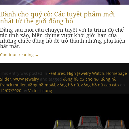
Dành cho quý cô: Các tuyệt phẩm mới
nhất từ ​​thế giới đồng hồ
Đằng sau mỗi câu chuyện tuyệt vời là trình độ chế
tác tinh xảo, biến chúng vượt khỏi giới hạn của
những chiếc đồng hồ để trở thành những phụ kiện
bắt mắt.
Continue reading
→
This entry was posted in
Features
,
High Jewelry Watch
,
Homepage
Slider
,
WOW Jewelry
and tagged
đồng hồ cơ cho nữ
,
đồng hồ
franck muller
,
đồng hồ mb&f
,
đồng hồ nữ
,
đồng hồ nữ cao cấp
on
12/07/2020
by
Victor Leung
.