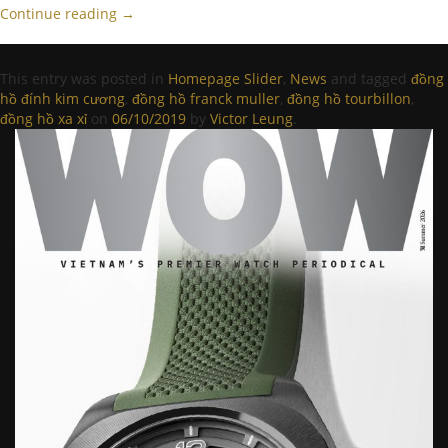
Continue reading
→
This entry was posted in
Homepage Slider
,
News
and tagged
đồng
hồ đính kim cương
,
đồng hồ franck muller
,
đồng hồ tourbillon
,
đồng hồ xa xỉ
on
06/10/2019
by
Victor Leung
.