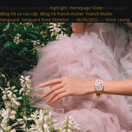
This entry was posted in
Highlight
,
Homepage Slider
and tagged
đồng hồ cơ cao cấp
,
đồng hồ franck muller
,
Franck Muller
,
Vanguard
,
Vanguard Rose Skeleton
on
06/05/2022
by
Victor Leung
.