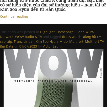
nổi tiếng từ 9 nước Châu Á cùng tham dự. Đặc biệt
có sự hiện diện của đại sứ thương hiệu – nam tài tử
Kim Soo Hyun đến từ Hàn Quốc.
Continue reading
→
This entry was posted in
Highlight
,
Homepage Slider
,
WOW
Network
,
WOW Radio & TV
and tagged
dress watch
,
đồng hồ cơ
cao cấp
,
Franz Linder
,
Kim Soo Hyun
,
Mido
,
Multifort
,
Multifort TV
Big Date
on
01/07/2023
by
Victor Leung
.