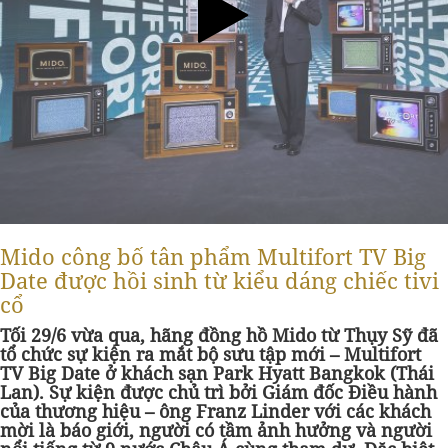
Mido công bố tân phẩm Multifort TV Big
Date được hồi sinh từ kiểu dáng chiếc tivi
cổ
Tối 29/6 vừa qua, hãng đồng hồ Mido từ Thụy Sỹ đã
tổ chức sự kiện ra mắt bộ sưu tập mới – Multifort
TV Big Date ở khách sạn Park Hyatt Bangkok (Thái
Lan). Sự kiện được chủ trì bởi Giám đốc Điều hành
của thương hiệu – ông Franz Linder với các khách
mời là báo giới, người có tầm ảnh hưởng và người