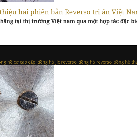
 thiệu hai phiên bản Reverso tri ân Việt N
 hãng tại thị trường Việt nam qua một hợp tác đặc b
ồng hồ cơ cao cấp
,
đồng hồ jlc reverso
,
đồng hồ reverso
,
đồng hồ thụ