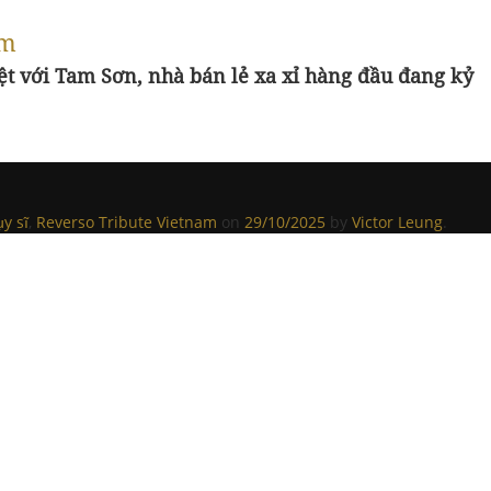
am
iệt với Tam Sơn, nhà bán lẻ xa xỉ hàng đầu đang kỷ
y sĩ
,
Reverso Tribute Vietnam
on
29/10/2025
by
Victor Leung
.