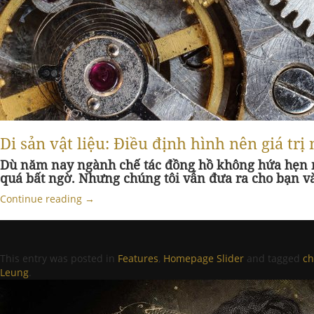
Di sản vật liệu: Điều định hình nên giá trị
Dù năm nay ngành chế tác đồng hồ không hứa hẹn mộ
quá bất ngờ. Nhưng chúng tôi vẫn đưa ra cho bạn vài
Continue reading
→
This entry was posted in
Features
,
Homepage Slider
and tagged
ch
Leung
.