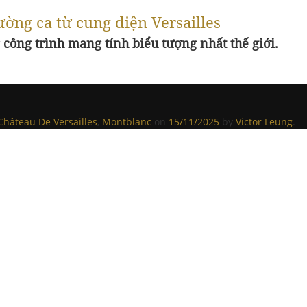
ờng ca từ cung điện Versailles
 công trình mang tính biểu tượng nhất thế giới.
Château De Versailles
,
Montblanc
on
15/11/2025
by
Victor Leung
.