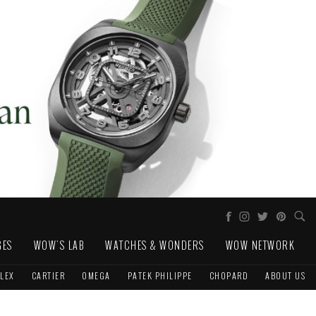
GES
WOW'S LAB
WATCHES & WONDERS
WOW NETWORK
LEX
CARTIER
OMEGA
PATEK PHILIPPE
CHOPARD
ABOUT US