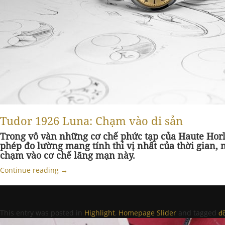
Tudor 1926 Luna: Chạm vào di sản
Trong vô vàn những cơ chế phức tạp của Haute Horlog
phép đo lường mang tính thi vị nhất của thời gian, 
chạm vào cơ chế lãng mạn này.
Continue reading
→
This entry was posted in
Highlight
,
Homepage Slider
and tagged
đ