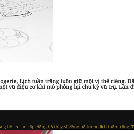
erie, Lịch tuần trăng luôn giữ một vị thế riêng. Đâ
một vũ điệu cơ khí mô phỏng lại chu kỳ vũ trụ. Lần đ
ồng hồ cơ cao cấp
,
đồng hồ thụy sĩ
,
đồng hồ tudor
,
lịch tuần trăng
,
T