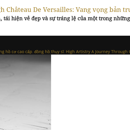
 Château De Versailles: Vang vọng bản trư
 tái hiện vẻ đẹp và sự tráng lệ của một trong những
ng hồ cơ cao cấp
,
đồng hồ thụy sĩ
,
High Artistry A Journey Through 