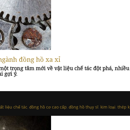
 ngành đồng hồ xa xỉ
t trọng tâm mới về vật liệu chế tác đột phá, nhiề
 gợi ý.
ất liệu chế tác
,
đồng hồ cơ cao cấp
,
đồng hồ thụy sĩ
,
kim loại
,
thép k