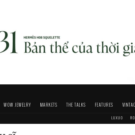
WOW JEWELRY
MARKETS
THE TALKS
FEATURES
VINTA
LUXUO
RO