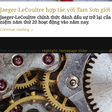
Jaeger-LeCoultre hợp tác với Tam Sơn giới
Jaeger-LeCoultre chính thức đánh dấu sự trở lại của
niệm năm thứ 20 hoạt động vào năm nay.
Continue reading
→
This entry was posted in
Highlight
,
Homepage Slider
and tagged
đ