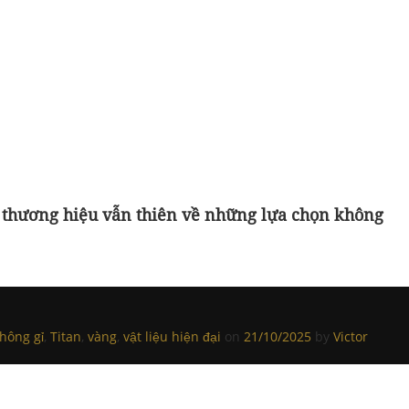
u thương hiệu vẫn thiên về những lựa chọn không
hông gỉ
,
Titan
,
vàng
,
vật liệu hiện đại
on
21/10/2025
by
Victor