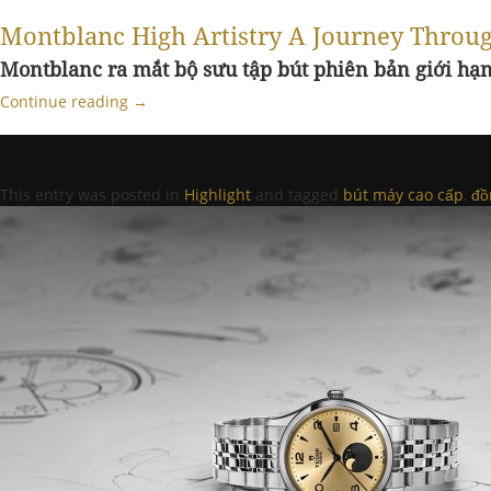
Montblanc High Artistry A Journey Through
Montblanc ra mắt bộ sưu tập bút phiên bản giới hạn,
Continue reading
→
This entry was posted in
Highlight
and tagged
bút máy cao cấp
,
đồ