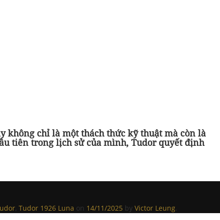
y không chỉ là một thách thức kỹ thuật mà còn là
ầu tiên trong lịch sử của mình, Tudor quyết định
udor
,
Tudor 1926 Luna
on
14/11/2025
by
Victor Leung
.